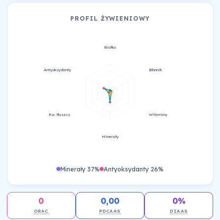
PROFIL ŻYWIENIOWY
Białko
Antyoksydanty
Błonnik
Kw. tłuszcz.
Witaminy
Minerały
Minerały 37%
Antyoksydanty 26%
0
0,00
0%
ORAC
PDCAAS
DIAAS