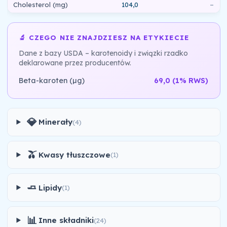
Cholesterol (mg)
104,0
–
🔬 CZEGO NIE ZNAJDZIESZ NA ETYKIECIE
Dane z bazy USDA – karotenoidy i związki rzadko
deklarowane przez producentów.
Beta-karoten (µg)
69,0
(1% RWS)
💎
Minerały
(4)
🫒
Kwasy tłuszczowe
(1)
🧈
Lipidy
(1)
📊
Inne składniki
(24)