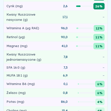
Cynk (mg)
2,6
26%
Kwasy tłuszczowe
17,1
–
nasycone (g)
Witamina A (µg RAE)
96,0
12%
Retinol (µg)
90,0
11%
Magnez (mg)
41,0
11%
Kwasy tłuszczowe
7,8
–
jednonienasycone (g)
SFA 16:0 (g)
7,3
–
MUFA 18:1 (g)
6,9
–
Witamina B6 (mg)
0,1
6%
Żelazo (mg)
0,8
6%
Potas (mg)
86,0
4%
Cholina (mg)
15,4
4%