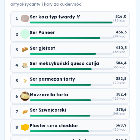
antyoksydanty i kary za cukier/sód.
Ser kozi typ twardy 🏅
516,0
1
452 kcal
Ser Paneer
436,3
2
299 kcal
Ser gjetost
410,3
3
466 kcal
Ser meksykański queso cotija
384,4
4
366 kcal
Ser parmezan tarty
382,8
5
420 kcal
Mozzarella tarta
382,4
6
420 kcal
Ser Szwajcarski
373,6
7
393 kcal
Plaster sera cheddar
368,9
8
410 kcal