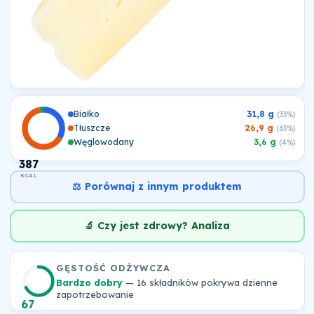
Białko
31,8 g
(33%)
Tłuszcze
26,9 g
(63%)
Węglowodany
3,6 g
(4%)
387
KCAL
⚖️ Porównaj z innym produktem
🔬 Czy jest zdrowy? Analiza
GĘSTOŚĆ ODŻYWCZA
Bardzo dobry
— 16 składników pokrywa dzienne
zapotrzebowanie
67