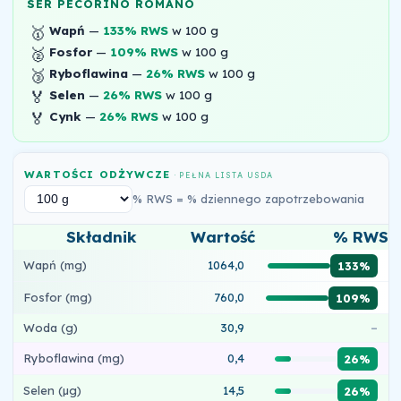
SER PECORINO ROMANO
🥇
Wapń
—
133% RWS
w 100 g
🥈
Fosfor
—
109% RWS
w 100 g
🥉
Ryboflawina
—
26% RWS
w 100 g
🏅
Selen
—
26% RWS
w 100 g
🏅
Cynk
—
26% RWS
w 100 g
WARTOŚCI ODŻYWCZE
· PEŁNA LISTA USDA
% RWS = % dziennego zapotrzebowania
Składnik
Wartość
% RWS
Wapń (mg)
1064,0
133%
Fosfor (mg)
760,0
109%
Woda (g)
30,9
–
Ryboflawina (mg)
0,4
26%
Selen (µg)
14,5
26%