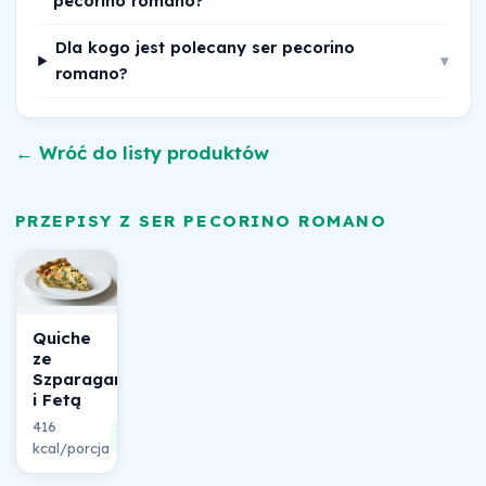
pecorino romano?
Dla kogo jest polecany ser pecorino
▾
romano?
← Wróć do listy produktów
PRZEPISY Z SER PECORINO ROMANO
Quiche
ze
Szparagami
i Fetą
416
25%
kcal/porcja
składu