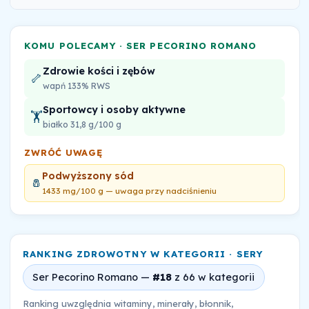
KOMU POLECAMY · SER PECORINO ROMANO
Zdrowie kości i zębów
🦴
wapń 133% RWS
Sportowcy i osoby aktywne
🏋️
białko 31,8 g/100 g
ZWRÓĆ UWAGĘ
Podwyższony sód
🧂
1433 mg/100 g — uwaga przy nadciśnieniu
RANKING ZDROWOTNY W KATEGORII · SERY
Ser Pecorino Romano —
#18
z 66 w kategorii
Ranking uwzględnia witaminy, minerały, błonnik,