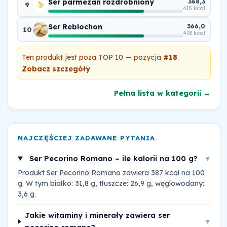
Ser parmezan rozdrobniony
368,3
9
415 kcal
Ser Reblochon
366,0
10
403 kcal
Ten produkt jest poza TOP 10 — pozycja
#18
.
Zobacz szczegóły
Pełna lista w kategorii →
NAJCZĘŚCIEJ ZADAWANE PYTANIA
Ser Pecorino Romano – ile kalorii na 100 g?
▾
Produkt Ser Pecorino Romano zawiera 387 kcal na 100
g. W tym białko: 31,8 g, tłuszcze: 26,9 g, węglowodany:
3,6 g.
Jakie witaminy i minerały zawiera ser
▾