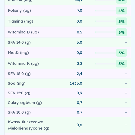
Foliany (µg)
7,0
4%
Tiamina (mg)
0,0
3%
Witamina D (µg)
0,5
3%
SFA 14:0 (g)
3,0
–
Miedź (mg)
0,0
3%
Witamina K (µg)
2,2
3%
SFA 18:0 (g)
2,4
–
Sód (mg)
1433,0
–
SFA 12:0 (g)
0,9
–
Cukry ogółem (g)
0,7
–
SFA 10:0 (g)
0,7
–
Kwasy tłuszczowe
0,6
–
wielonienasycone (g)