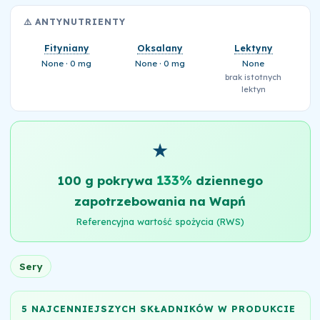
⚠️ ANTYNUTRIENTY
Fityniany
Oksalany
Lektyny
None · 0 mg
None · 0 mg
None
brak istotnych
lektyn
★
133%
100 g pokrywa
dziennego
zapotrzebowania na Wapń
Referencyjna wartość spożycia (RWS)
Sery
5 NAJCENNIEJSZYCH SKŁADNIKÓW W PRODUKCIE