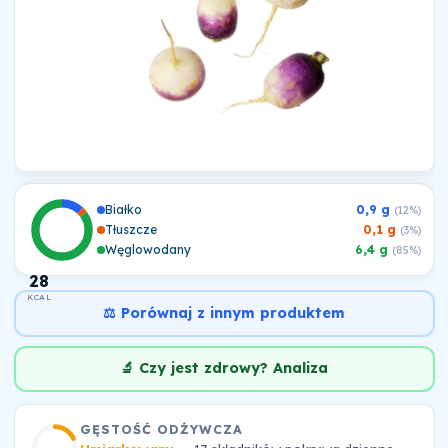
Białko
0,9 g
(12%)
Tłuszcze
0,1 g
(3%)
Węglowodany
6,4 g
(85%)
28
KCAL
⚖️ Porównaj z innym produktem
🔬 Czy jest zdrowy? Analiza
GĘSTOŚĆ ODŻYWCZA