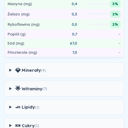
Niacyna (mg)
0,4
3%
Żelazo (mg)
0,3
2%
Ryboflawina (mg)
0,0
2%
Popiół (g)
0,7
–
Sód (mg)
67,0
–
Fitosterole (mg)
7,0
–
💎
Minerały
(9)
🌟
Witaminy
(7)
🧈
Lipidy
(1)
🍬
Cukry
(1)