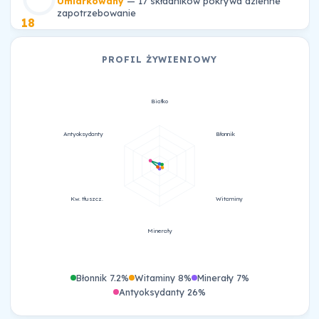
Umiarkowany
— 17 składników pokrywa dzienne
zapotrzebowanie
18
PROFIL ŻYWIENIOWY
Białko
Antyoksydanty
Błonnik
Kw. tłuszcz.
Witaminy
Minerały
Błonnik 7.2%
Witaminy 8%
Minerały 7%
Antyoksydanty 26%