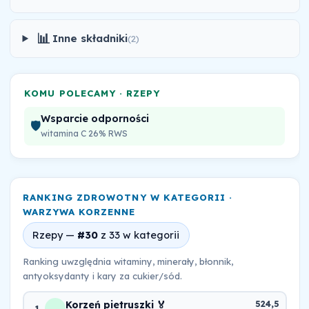
📊
Inne składniki
(2)
KOMU POLECAMY · RZEPY
Wsparcie odporności
🛡️
witamina C 26% RWS
RANKING ZDROWOTNY W KATEGORII ·
WARZYWA KORZENNE
Rzepy —
#30
z 33 w kategorii
Ranking uwzględnia witaminy, minerały, błonnik,
antyoksydanty i kary za cukier/sód.
Korzeń pietruszki 🏅
524,5
1