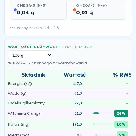
OMEGA-3 (N-3)
OMEGA-6 (N-6)
0,04 g
0,01 g
zalecany zakres: 1:4 – 1:6
WARTOŚCI ODŻYWCZE
· PEŁNA LISTA USDA
% RWS = % dziennego zapotrzebowania
Składnik
Wartość
% RWS
Energia (kJ)
117,0
–
Woda (g)
91,9
–
Indeks glikemiczny
72,0
–
Witamina C (mg)
21,0
26%
Potas (mg)
191,0
10%
Miedź (mg)
0,1
9%