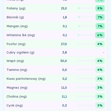
Foliany (µg)
15,0
8%
Błonnik (g)
1,8
7%
Mangan (mg)
0,1
7%
Witamina B6 (mg)
0,1
6%
Fosfor (mg)
27,0
4%
Cukry ogółem (g)
3,8
–
Wapń (mg)
30,0
4%
Tiamina (mg)
0,0
4%
Kwas pantotenowy (mg)
0,2
3%
Magnez (mg)
11,0
3%
Cholina (mg)
11,1
3%
Cynk (mg)
0,3
3%