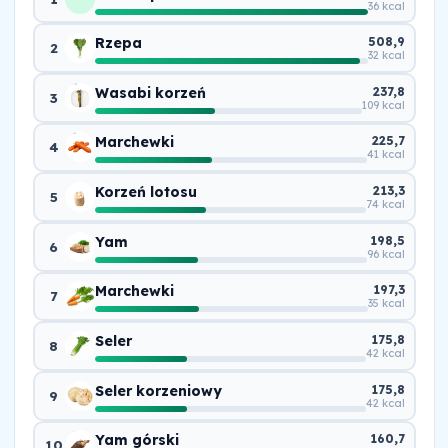
36 kcal
Rzepa
508,9
2
32 kcal
Wasabi korzeń
237,8
3
109 kcal
Marchewki
225,7
4
41 kcal
Korzeń lotosu
213,3
5
74 kcal
Yam
198,5
6
96 kcal
Marchewki
197,3
7
35 kcal
Seler
175,8
8
42 kcal
Seler korzeniowy
175,8
9
42 kcal
Yam górski
160,7
10