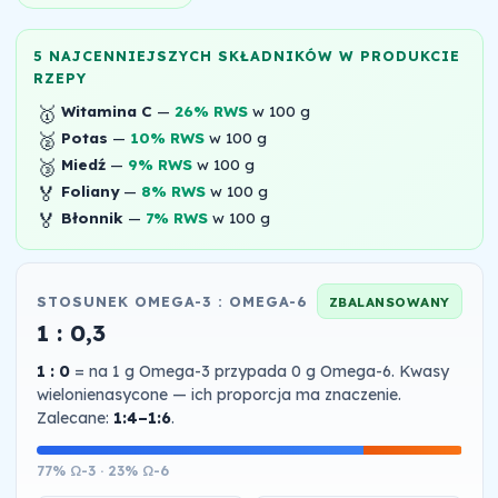
5 NAJCENNIEJSZYCH SKŁADNIKÓW W PRODUKCIE
RZEPY
🥇
Witamina C
—
26% RWS
w 100 g
🥈
Potas
—
10% RWS
w 100 g
🥉
Miedź
—
9% RWS
w 100 g
🏅
Foliany
—
8% RWS
w 100 g
🏅
Błonnik
—
7% RWS
w 100 g
STOSUNEK OMEGA-3 : OMEGA-6
ZBALANSOWANY
1 : 0,3
1 : 0
= na 1 g Omega-3 przypada 0 g Omega-6. Kwasy
wielonienasycone — ich proporcja ma znaczenie.
Zalecane:
1:4–1:6
.
77% Ω-3 · 23% Ω-6