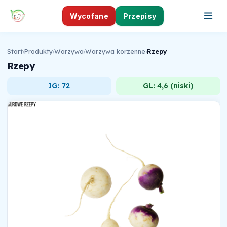
Wycofane
Przepisy
Start
›
Produkty
›
Warzywa
›
Warzywa korzenne
›
Rzepy
Rzepy
IG: 72
GL: 4,6 (niski)