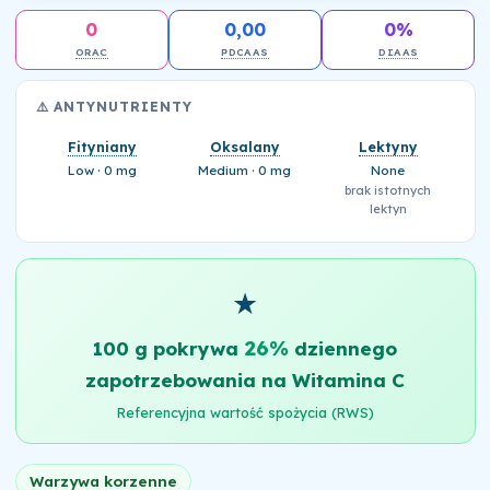
0
0,00
0%
ORAC
PDCAAS
DIAAS
⚠️ ANTYNUTRIENTY
Fityniany
Oksalany
Lektyny
Low · 0 mg
Medium · 0 mg
None
brak istotnych
lektyn
★
26%
100 g pokrywa
dziennego
zapotrzebowania na Witamina C
Referencyjna wartość spożycia (RWS)
Warzywa korzenne