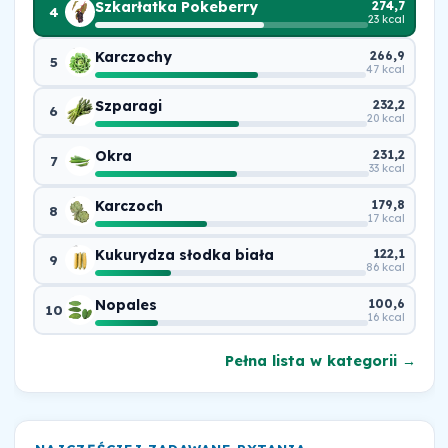
Szkarłatka Pokeberry
274,7
4
23 kcal
Karczochy
266,9
5
47 kcal
Szparagi
232,2
6
20 kcal
Okra
231,2
7
33 kcal
Karczoch
179,8
8
17 kcal
Kukurydza słodka biała
122,1
9
86 kcal
Nopales
100,6
10
16 kcal
Pełna lista w kategorii →