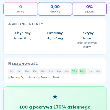
0
0,00
0%
ORAC
PDCAAS
DIAAS
⚠️ ANTYNUTRIENTY
Fityniany
Oksalany
Lektyny
None · 0 mg
High · 0 mg
None
brak istotnych
lektyn
🗓️
SEZONOWOŚĆ
Sty
Lut
Mar
Kwi
Maj
Cze
Lip
Sie
Wrz
Paź
Lis
Gru
Pełna
Ograniczona
Import
Brak
★
170%
100 g pokrywa
dziennego