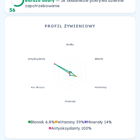
Bardzo dobry
— 16 składników pokrywa dzienne
zapotrzebowanie
56
PROFIL ŻYWIENIOWY
Białko
Antyoksydanty
Błonnik
Kw. tłuszcz.
Witaminy
Minerały
Błonnik 6.8%
Witaminy 39%
Minerały 14%
Antyoksydanty 100%