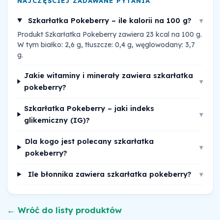
NAJCZĘŚCIEJ ZADAWANE PYTANIA
Szkarłatka Pokeberry – ile kalorii na 100 g?
▾
Produkt Szkarłatka Pokeberry zawiera 23 kcal na 100 g.
W tym białko: 2,6 g, tłuszcze: 0,4 g, węglowodany: 3,7
g.
Jakie witaminy i minerały zawiera szkarłatka
▾
pokeberry?
Szkarłatka Pokeberry – jaki indeks
▾
glikemiczny (IG)?
Dla kogo jest polecany szkarłatka
▾
pokeberry?
Ile błonnika zawiera szkarłatka pokeberry?
▾
← Wróć do listy produktów