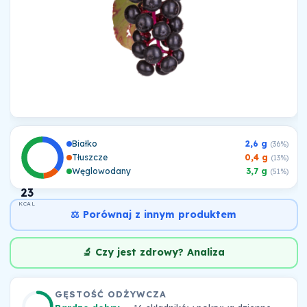
Białko
2,6 g
(36%)
Tłuszcze
0,4 g
(13%)
Węglowodany
3,7 g
(51%)
23
KCAL
⚖️ Porównaj z innym produktem
🔬 Czy jest zdrowy? Analiza
GĘSTOŚĆ ODŻYWCZA