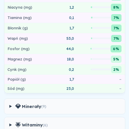
Niacyna (mg)
1,2
8%
Tiamina (mg)
0,1
7%
Błonnik (g)
1,7
7%
Wapń (mg)
53,0
7%
Fosfor (mg)
44,0
6%
Magnez (mg)
18,0
5%
Cynk (mg)
0,2
2%
Popiół (g)
1,7
–
Sód (mg)
23,0
–
💎
Minerały
(9)
🌟
Witaminy
(6)