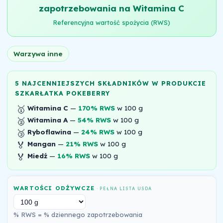
zapotrzebowania na Witamina C
Referencyjna wartość spożycia (RWS)
Warzywa inne
5 NAJCENNIEJSZYCH SKŁADNIKÓW W PRODUKCIE
SZKARŁATKA POKEBERRY
🥇
Witamina C
—
170% RWS
w 100 g
🥈
Witamina A
—
54% RWS
w 100 g
🥉
Ryboflawina
—
24% RWS
w 100 g
🏅
Mangan
—
21% RWS
w 100 g
🏅
Miedź
—
16% RWS
w 100 g
WARTOŚCI ODŻYWCZE
· PEŁNA LISTA USDA
% RWS = % dziennego zapotrzebowania