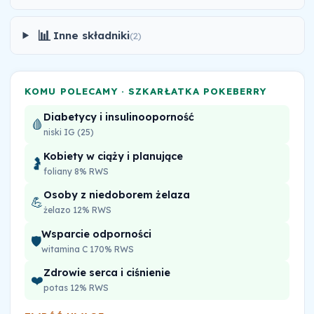
📊
Inne składniki
(2)
KOMU POLECAMY · SZKARŁATKA POKEBERRY
Diabetycy i insulinooporność
🩸
niski IG (25)
Kobiety w ciąży i planujące
🤰
foliany 8% RWS
Osoby z niedoborem żelaza
💪
żelazo 12% RWS
Wsparcie odporności
🛡️
witamina C 170% RWS
Zdrowie serca i ciśnienie
❤️
potas 12% RWS