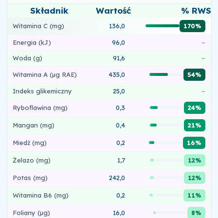
Składnik
Wartość
% RWS
Witamina C (mg)
136,0
170%
Energia (kJ)
96,0
–
Woda (g)
91,6
–
Witamina A (µg RAE)
435,0
54%
Indeks glikemiczny
25,0
–
Ryboflawina (mg)
0,3
24%
Mangan (mg)
0,4
21%
Miedź (mg)
0,2
16%
Żelazo (mg)
1,7
12%
Potas (mg)
242,0
12%
Witamina B6 (mg)
0,2
11%
Foliany (µg)
16,0
8%