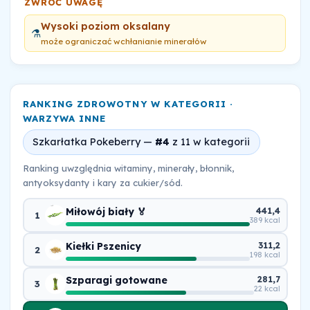
ZWRÓĆ UWAGĘ
Wysoki poziom oksalany
⚗️
może ograniczać wchłanianie minerałów
RANKING ZDROWOTNY W KATEGORII ·
WARZYWA INNE
Szkarłatka Pokeberry —
#4
z 11 w kategorii
Ranking uwzględnia witaminy, minerały, błonnik,
antyoksydanty i kary za cukier/sód.
Miłowój biały 🏅
441,4
1
389 kcal
Kiełki Pszenicy
311,2
2
198 kcal
Szparagi gotowane
281,7
3
22 kcal