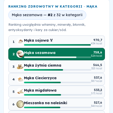
RANKING ZDROWOTNY W KATEGORII · MĄKA
Mąka sezamowa —
#2
z 32 w kategorii
Ranking uwzględnia witaminy, minerały, błonnik,
antyoksydanty i kary za cukier/sód.
Mąka sojowa 🏅
970,7
1
434 kcal
Mąka sezamowa
758,6
2
526 kcal
Mąka żytnia ciemna
566,5
3
325 kcal
Mąka Ciecierzyca
537,6
4
387 kcal
Mąka migdałowa
533,2
5
571 kcal
Mieszanka na naleśniki
527,6
6
340 kcal