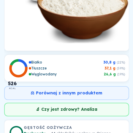
Białko
30,8 g
(22%)
Tłuszcze
37,1 g
(59%)
Węglowodany
26,6 g
(19%)
526
KCAL
⚖️ Porównaj z innym produktem
🔬 Czy jest zdrowy? Analiza
GĘSTOŚĆ ODŻYWCZA