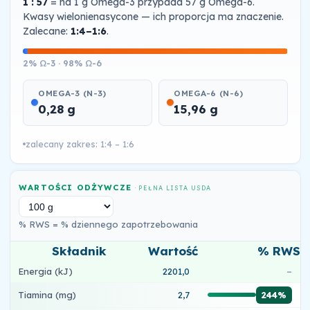
1 : 57
= na 1 g Omega-3 przypada 57 g Omega-6.
Kwasy wielonienasycone — ich proporcja ma znaczenie.
Zalecane:
1:4–1:6
.
2% Ω-3 · 98% Ω-6
OMEGA-3 (N-3)
OMEGA-6 (N-6)
0,28 g
15,96 g
zalecany zakres: 1:4 – 1:6
WARTOŚCI ODŻYWCZE
· PEŁNA LISTA USDA
% RWS = % dziennego zapotrzebowania
Składnik
Wartość
% RWS
Energia (kJ)
2201,0
–
Tiamina (mg)
2,7
244%