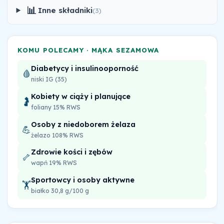
📊
Inne składniki
(3)
KOMU POLECAMY · MĄKA SEZAMOWA
Diabetycy i insulinooporność
🩸
niski IG (35)
Kobiety w ciąży i planujące
🤰
foliany 15% RWS
Osoby z niedoborem żelaza
💪
żelazo 108% RWS
Zdrowie kości i zębów
🦴
wapń 19% RWS
Sportowcy i osoby aktywne
🏋️
białko 30,8 g/100 g