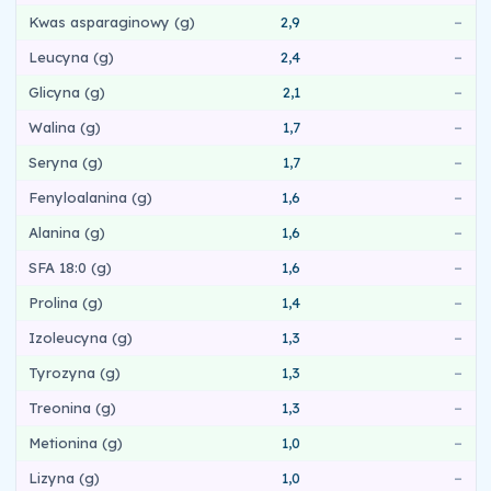
Kwas asparaginowy (g)
2,9
–
Leucyna (g)
2,4
–
Glicyna (g)
2,1
–
Walina (g)
1,7
–
Seryna (g)
1,7
–
Fenyloalanina (g)
1,6
–
Alanina (g)
1,6
–
SFA 18:0 (g)
1,6
–
Prolina (g)
1,4
–
Izoleucyna (g)
1,3
–
Tyrozyna (g)
1,3
–
Treonina (g)
1,3
–
Metionina (g)
1,0
–
Lizyna (g)
1,0
–