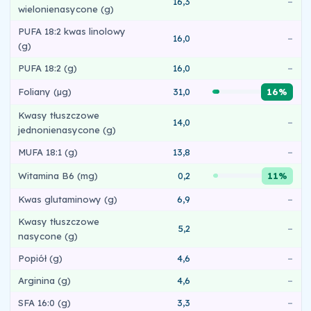
16,3
–
wielonienasycone (g)
PUFA 18:2 kwas linolowy
16,0
–
(g)
PUFA 18:2 (g)
16,0
–
Foliany (µg)
31,0
16%
Kwasy tłuszczowe
14,0
–
jednonienasycone (g)
MUFA 18:1 (g)
13,8
–
Witamina B6 (mg)
0,2
11%
Kwas glutaminowy (g)
6,9
–
Kwasy tłuszczowe
5,2
–
nasycone (g)
Popiół (g)
4,6
–
Arginina (g)
4,6
–
SFA 16:0 (g)
3,3
–