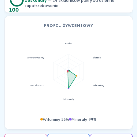
Doskonały
— 14 składników pokrywa dzienne
zapotrzebowanie
100
PROFIL ŻYWIENIOWY
Białko
Antyoksydanty
Błonnik
Kw. tłuszcz.
Witaminy
Minerały
Witaminy 53%
Minerały 99%