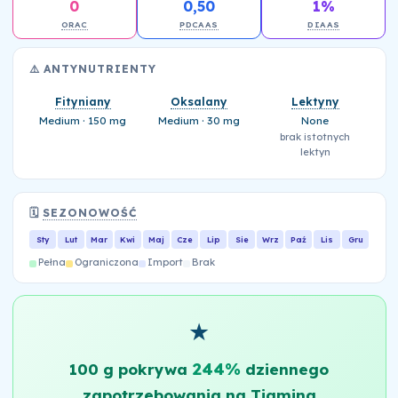
0
0,50
1%
ORAC
PDCAAS
DIAAS
⚠️ ANTYNUTRIENTY
Fityniany
Oksalany
Lektyny
Medium · 150 mg
Medium · 30 mg
None
brak istotnych
lektyn
🗓️
SEZONOWOŚĆ
Sty
Lut
Mar
Kwi
Maj
Cze
Lip
Sie
Wrz
Paź
Lis
Gru
Pełna
Ograniczona
Import
Brak
★
244%
100 g pokrywa
dziennego
zapotrzebowania na Tiamina