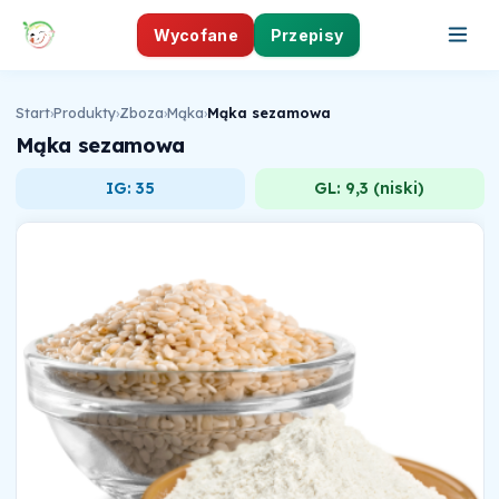
Wycofane
Przepisy
Start
›
Produkty
›
Zboza
›
Mąka
›
Mąka sezamowa
Mąka sezamowa
IG: 35
GL: 9,3 (niski)