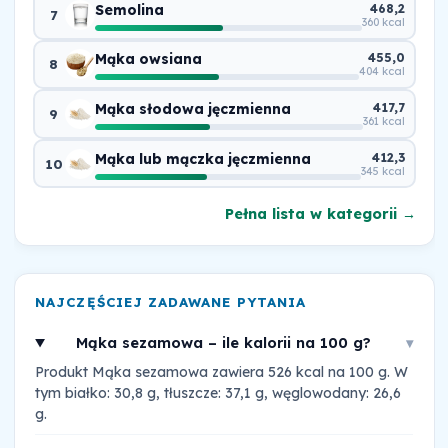
Semolina
468,2
7
360 kcal
Mąka owsiana
455,0
8
404 kcal
Mąka słodowa jęczmienna
417,7
9
361 kcal
Mąka lub mączka jęczmienna
412,3
10
345 kcal
Pełna lista w kategorii →
NAJCZĘŚCIEJ ZADAWANE PYTANIA
Mąka sezamowa – ile kalorii na 100 g?
▾
Produkt Mąka sezamowa zawiera 526 kcal na 100 g. W
tym białko: 30,8 g, tłuszcze: 37,1 g, węglowodany: 26,6
g.