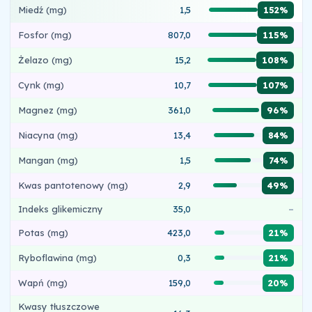
Miedź (mg)
1,5
152%
Fosfor (mg)
807,0
115%
Żelazo (mg)
15,2
108%
Cynk (mg)
10,7
107%
Magnez (mg)
361,0
96%
Niacyna (mg)
13,4
84%
Mangan (mg)
1,5
74%
Kwas pantotenowy (mg)
2,9
49%
Indeks glikemiczny
35,0
–
Potas (mg)
423,0
21%
Ryboflawina (mg)
0,3
21%
Wapń (mg)
159,0
20%
Kwasy tłuszczowe