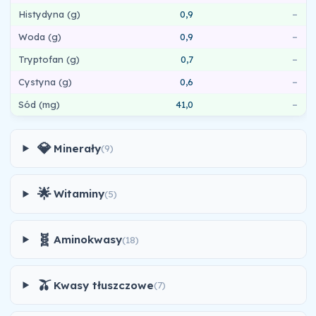
Histydyna (g)
0,9
–
Woda (g)
0,9
–
Tryptofan (g)
0,7
–
Cystyna (g)
0,6
–
Sód (mg)
41,0
–
💎
Minerały
(9)
🌟
Witaminy
(5)
🧬
Aminokwasy
(18)
🫒
Kwasy tłuszczowe
(7)