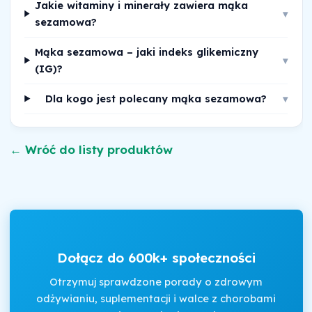
Jakie witaminy i minerały zawiera mąka
▾
sezamowa?
Mąka sezamowa – jaki indeks glikemiczny
▾
(IG)?
Dla kogo jest polecany mąka sezamowa?
▾
← Wróć do listy produktów
Dołącz do 600k+ społeczności
Otrzymuj sprawdzone porady o zdrowym
odżywianiu, suplementacji i walce z chorobami