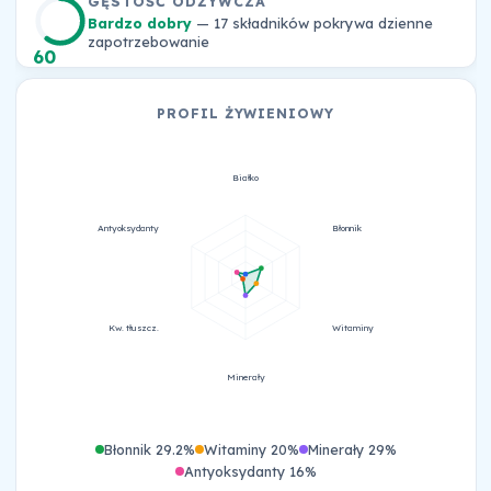
GĘSTOŚĆ ODŻYWCZA
Bardzo dobry
— 17 składników pokrywa dzienne
zapotrzebowanie
60
PROFIL ŻYWIENIOWY
Białko
Antyoksydanty
Błonnik
Kw. tłuszcz.
Witaminy
Minerały
Błonnik 29.2%
Witaminy 20%
Minerały 29%
Antyoksydanty 16%