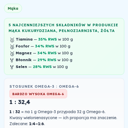
Mąka
5 NAJCENNIEJSZYCH SKŁADNIKÓW W PRODUKCIE
MĄKA KUKURYDZIANA, PEŁNOZIARNISTA, ŻÓŁTA
🥇
Tiamina
—
35% RWS
w 100 g
🥈
Fosfor
—
34% RWS
w 100 g
🥉
Magnez
—
34% RWS
w 100 g
🏅
Błonnik
—
29% RWS
w 100 g
🏅
Selen
—
28% RWS
w 100 g
STOSUNEK OMEGA-3 : OMEGA-6
BARDZO WYSOKA OMEGA-6
1 : 32,4
1 : 32
= na 1 g Omega-3 przypada 32 g Omega-6.
Kwasy wielonienasycone — ich proporcja ma znaczenie.
Zalecane:
1:4–1:6
.