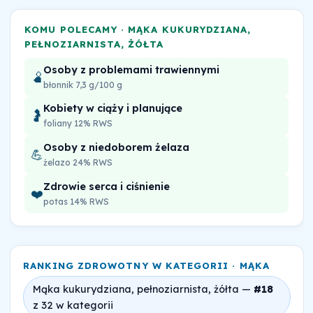
KOMU POLECAMY · MĄKA KUKURYDZIANA,
PEŁNOZIARNISTA, ŻÓŁTA
Osoby z problemami trawiennymi
🫄
błonnik 7,3 g/100 g
Kobiety w ciąży i planujące
🤰
foliany 12% RWS
Osoby z niedoborem żelaza
💪
żelazo 24% RWS
Zdrowie serca i ciśnienie
❤️
potas 14% RWS
RANKING ZDROWOTNY W KATEGORII · MĄKA
Mąka kukurydziana, pełnoziarnista, żółta —
#18
z 32 w kategorii