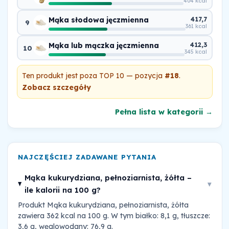
404 kcal
Mąka słodowa jęczmienna
417,7
9
361 kcal
Mąka lub mączka jęczmienna
412,3
10
345 kcal
Ten produkt jest poza TOP 10 — pozycja
#18
.
Zobacz szczegóły
Pełna lista w kategorii →
NAJCZĘŚCIEJ ZADAWANE PYTANIA
Mąka kukurydziana, pełnoziarnista, żółta –
▾
ile kalorii na 100 g?
Produkt Mąka kukurydziana, pełnoziarnista, żółta
zawiera 362 kcal na 100 g. W tym białko: 8,1 g, tłuszcze:
3,6 g, węglowodany: 76,9 g.