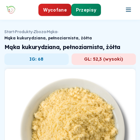
Wycofane
Przepisy
Start
›
Produkty
›
Zboza
›
Mąka
›
Mąka kukurydziana, pełnoziarnista, żółta
Mąka kukurydziana, pełnoziarnista, żółta
IG: 68
GL: 52,3 (wysoki)