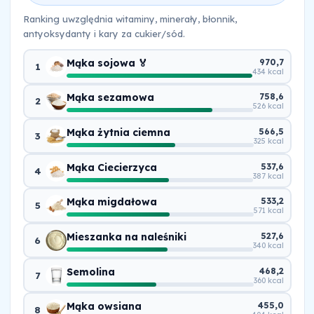
Ranking uwzględnia witaminy, minerały, błonnik,
antyoksydanty i kary za cukier/sód.
Mąka sojowa 🏅
970,7
1
434 kcal
Mąka sezamowa
758,6
2
526 kcal
Mąka żytnia ciemna
566,5
3
325 kcal
Mąka Ciecierzyca
537,6
4
387 kcal
Mąka migdałowa
533,2
5
571 kcal
Mieszanka na naleśniki
527,6
6
340 kcal
Semolina
468,2
7
360 kcal
Mąka owsiana
455,0
8