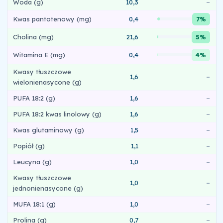
Woda (g)
10,3
–
Kwas pantotenowy (mg)
0,4
7%
Cholina (mg)
21,6
5%
Witamina E (mg)
0,4
4%
Kwasy tłuszczowe
1,6
–
wielonienasycone (g)
PUFA 18:2 (g)
1,6
–
PUFA 18:2 kwas linolowy (g)
1,6
–
Kwas glutaminowy (g)
1,5
–
Popiół (g)
1,1
–
Leucyna (g)
1,0
–
Kwasy tłuszczowe
1,0
–
jednonienasycone (g)
MUFA 18:1 (g)
1,0
–
Prolina (g)
0,7
–