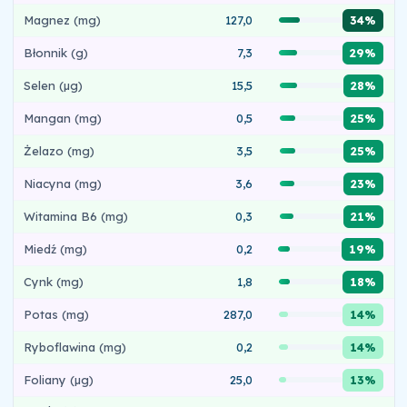
Magnez (mg)
127,0
34%
Błonnik (g)
7,3
29%
Selen (µg)
15,5
28%
Mangan (mg)
0,5
25%
Żelazo (mg)
3,5
25%
Niacyna (mg)
3,6
23%
Witamina B6 (mg)
0,3
21%
Miedź (mg)
0,2
19%
Cynk (mg)
1,8
18%
Potas (mg)
287,0
14%
Ryboflawina (mg)
0,2
14%
Foliany (µg)
25,0
13%