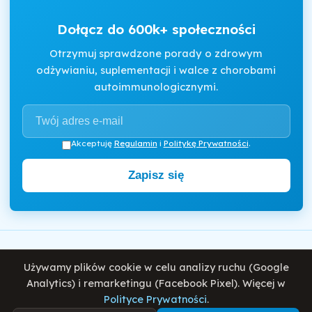
Dołącz do 600k+ społeczności
Otrzymuj sprawdzone porady o zdrowym
odżywianiu, suplementacji i walce z chorobami
autoimmunologicznymi.
Akceptuję
Regulamin
i
Politykę Prywatności
.
Zapisz się
Motywator Dietetyczny
Używamy plików cookie w celu analizy ruchu (Google
© 2026 Damian Wiatrowski. Wszelkie prawa zastrzeżone.
Analytics) i remarketingu (Facebook Pixel). Więcej w
Polityce Prywatności
.