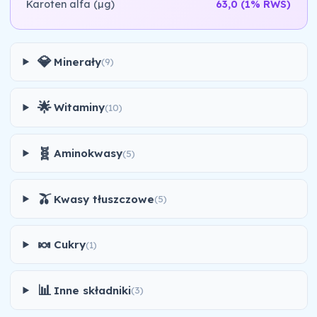
Karoten alfa (µg)
63,0
(1% RWS)
💎
Minerały
(9)
🌟
Witaminy
(10)
🧬
Aminokwasy
(5)
🫒
Kwasy tłuszczowe
(5)
🍬
Cukry
(1)
📊
Inne składniki
(3)