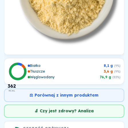
Białko
8,1 g
(9%)
Tłuszcze
3,6 g
(9%)
Węglowodany
76,9 g
(83%)
362
KCAL
⚖️ Porównaj z innym produktem
🔬 Czy jest zdrowy? Analiza