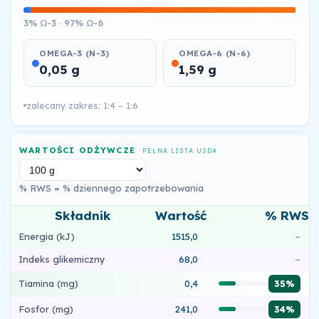
3% Ω-3 · 97% Ω-6
OMEGA-3 (N-3)
OMEGA-6 (N-6)
0,05 g
1,59 g
zalecany zakres: 1:4 – 1:6
WARTOŚCI ODŻYWCZE
· PEŁNA LISTA USDA
% RWS = % dziennego zapotrzebowania
Składnik
Wartość
% RWS
Energia (kJ)
1515,0
–
Indeks glikemiczny
68,0
–
Tiamina (mg)
0,4
35%
Fosfor (mg)
241,0
34%