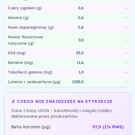
Cukry ogółem (g)
0,6
–
Alanina (g)
0,6
–
Kwas asparaginowy (g)
0,6
–
Kwasy tłuszczowe
0,5
–
nasycone (g)
Sód (mg)
35,0
–
Betaina (mg)
11,6
–
Tokoferol gamma (mg)
1,9
–
Luteina + zeaksantyna (µg)
1355,0
–
🔬 CZEGO NIE ZNAJDZIESZ NA ETYKIECIE
Dane z bazy USDA – karotenoidy i związki rzadko
deklarowane przez producentów.
Beta-karoten (µg)
97,0
(1% RWS)