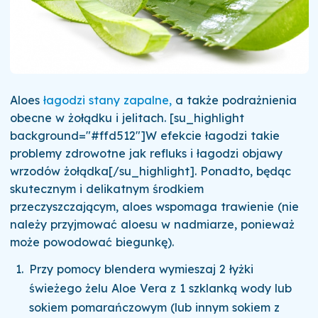
Aloes
łagodzi stany zapalne,
a także podrażnienia
obecne w żołądku i jelitach. [su_highlight
background="#ffd512"]W efekcie łagodzi takie
problemy zdrowotne jak refluks i łagodzi objawy
wrzodów żołądka[/su_highlight]. Ponadto, będąc
skutecznym i delikatnym środkiem
przeczyszczającym, aloes wspomaga trawienie (nie
należy przyjmować aloesu w nadmiarze, ponieważ
może powodować biegunkę).
Przy pomocy blendera wymieszaj 2 łyżki
świeżego żelu Aloe Vera z 1 szklanką wody lub
sokiem pomarańczowym (lub innym sokiem z