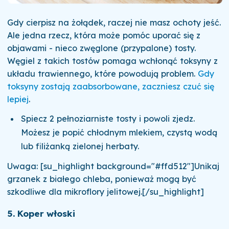
Gdy cierpisz na żołądek, raczej nie masz ochoty jeść.
Ale jedna rzecz, która może pomóc uporać się z
objawami - nieco zwęglone (przypalone) tosty.
Węgiel z takich tostów pomaga wchłonąć toksyny z
układu trawiennego, które powodują problem.
Gdy
toksyny zostają zaabsorbowane, zaczniesz czuć się
lepiej
.
Spiecz 2 pełnoziarniste tosty i powoli zjedz.
Możesz je popić chłodnym mlekiem, czystą wodą
lub filiżanką zielonej herbaty.
Uwaga: [su_highlight background="#ffd512"]Unikaj
grzanek z białego chleba, ponieważ mogą być
szkodliwe dla mikroflory jelitowej.[/su_highlight]
5. Koper włoski