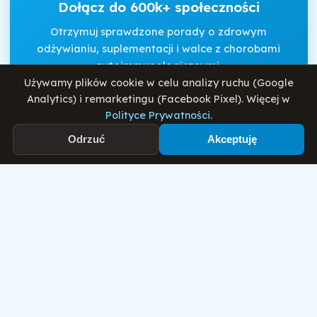
Dołącz do 600k+ społeczności
Otrzymuj sprawdzone porady o zdrowym
odżywianiu, suplementacji i walce z chorobami
autoimmunologicznymi.
Używamy plików cookie w celu analizy ruchu (Google
Analytics) i remarketingu (Facebook Pixel). Więcej w
Polityce Prywatności
.
Akceptuję
Regulamin
i
Politykę Prywatności
.
Odrzuć
Akceptuję
Zapisz się
Motywator Dietetyczny
© 2026 Damian Wiatrowski. Wszelkie prawa zastrzeżone.
Polityka Prywatności
Regulamin
O mnie
Blog