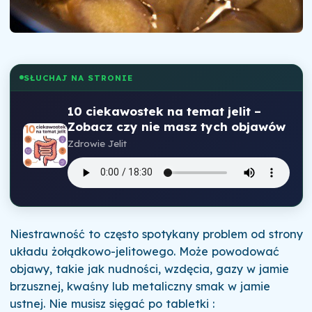
SŁUCHAJ NA STRONIE
10 ciekawostek na temat jelit –
Zobacz czy nie masz tych objawów
Zdrowie Jelit
Niestrawność to często spotykany problem od strony
układu żołądkowo-jelitowego. Może powodować
objawy, takie jak nudności, wzdęcia, gazy w jamie
brzusznej, kwaśny lub metaliczny smak w jamie
ustnej. Nie musisz sięgać po tabletki :