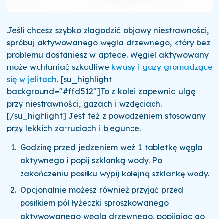
Jeśli chcesz szybko złagodzić objawy niestrawności,
spróbuj aktywowanego węgla drzewnego, który bez
problemu dostaniesz w aptece. Węgiel aktywowany
może wchłaniać szkodliwe
kwasy i gazy gromadzące
się w jelitach
. [su_highlight
background="#ffd512"]To z kolei zapewnia ulgę
przy niestrawności, gazach i wzdęciach.
[/su_highlight] Jest też z powodzeniem stosowany
przy lekkich zatruciach i biegunce.
Godzinę przed jedzeniem weź 1 tabletkę węgla
aktywnego i popij szklanką wody. Po
zakończeniu posiłku wypij kolejną szklankę wody.
Opcjonalnie możesz również przyjąć przed
posiłkiem pół łyżeczki sproszkowanego
aktywowanego węgla drzewnego, popijając go