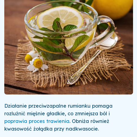
Działanie przeciwzapalne rumianku pomaga
rozluźnić mięśnie gładkie, co zmniejsza ból i
poprawia proces trawienia
. Obniża również
kwasowość żołądka przy nadkwasocie.