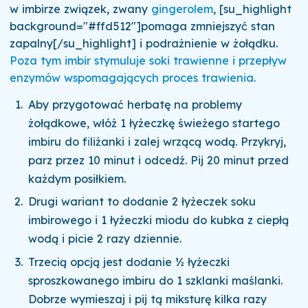
w imbirze związek, zwany
gingerolem
, [su_highlight
background="#ffd512"]pomaga zmniejszyć stan
zapalny[/su_highlight] i podrażnienie w żołądku.
Poza tym imbir stymuluje soki trawienne i przepływ
enzymów wspomagających proces trawienia.
Aby przygotować herbatę na problemy
żołądkowe, włóż 1 łyżeczkę świeżego startego
imbiru do filiżanki i zalej wrzącą wodą. Przykryj,
parz przez 10 minut i odcedź. Pij 20 minut przed
każdym posiłkiem.
Drugi wariant to dodanie 2 łyżeczek soku
imbirowego i 1 łyżeczki miodu do kubka z ciepłą
wodą i picie 2 razy dziennie.
Trzecią opcją jest dodanie ½ łyżeczki
sproszkowanego imbiru do 1 szklanki maślanki.
Dobrze wymieszaj i pij tą miksturę kilka razy