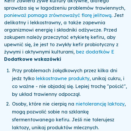
Kefir zawiera żywe kultury aktywne, dlatego
sprawdza się w łagodzeniu problemów trawiennych,
ponieważ pomaga zrównoważyć florę jelitową
. Jest
delikatny i lekkostrawny, a także zapewnia
organizmowi energię i składniki odżywcze. Przed
zakupem należy przeczytać etykietę kefiru, aby
upewnić się, że jest to zwykły kefir probiotyczny z
żywymi i aktywnymi kulturami,
bez dodatków E
Dodatkowe wskazówki
Przy problemach żołądkowych przez kilka dni
jedz tylko
lekkostrawne produkty
, unikaj cukru, i
co ważne - nie objadaj się. Lepiej trochę "pościć",
by układ trawienny odpoczął.
Osoby, które nie cierpią na
nietolerancję laktozy
,
mogą pozwolić sobie na szklankę
sfermentowanego kefiru. Jeśli nie tolerujesz
laktozy, unikaj produktów mlecznych.