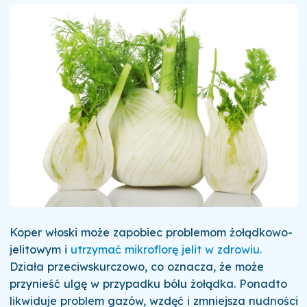
Koper włoski może zapobiec problemom żołądkowo-
jelitowym i
utrzymać mikroflorę jelit w zdrowiu.
Działa przeciwskurczowo, co oznacza, że może
przynieść ulgę w przypadku bólu żołądka. Ponadto
likwiduje problem gazów, wzdęć i zmniejsza nudności