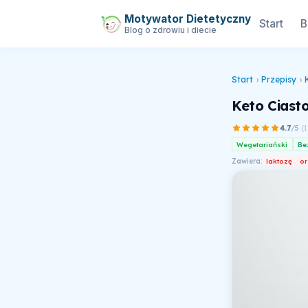
Motywator Dietetyczny
Start
B
Blog o zdrowiu i diecie
Start
›
Przepisy
›
Keto Ciast
4.7
/5
(
1
Wegetariański
Be
Zawiera:
laktozę
or