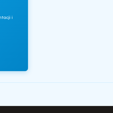
acji i