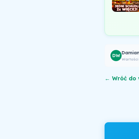
Damian
DW
Wartości
← Wróć do 