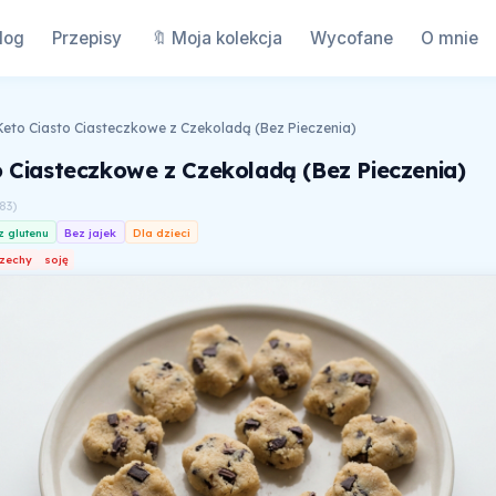
log
Przepisy
🔖 Moja kolekcja
Wycofane
O mnie
Keto Ciasto Ciasteczkowe z Czekoladą (Bez Pieczenia)
o Ciasteczkowe z Czekoladą (Bez Pieczenia)
83
)
z glutenu
Bez jajek
Dla dzieci
zechy
soję