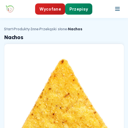
Wycofane
Przepisy
Start
›
Produkty
›
Inne
›
Przekąski słone
›
Nachos
Nachos