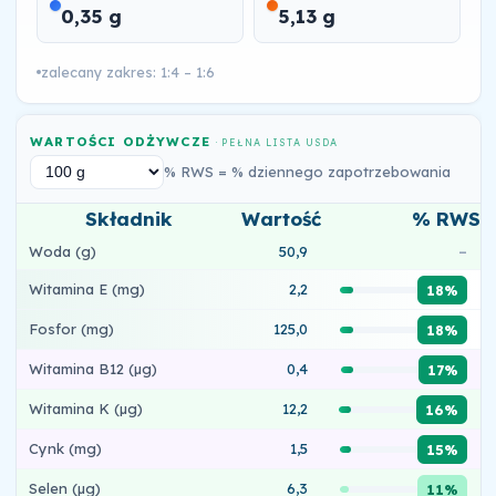
0,35 g
5,13 g
zalecany zakres: 1:4 – 1:6
WARTOŚCI ODŻYWCZE
· PEŁNA LISTA USDA
% RWS = % dziennego zapotrzebowania
Składnik
Wartość
% RWS
Woda (g)
50,9
–
Witamina E (mg)
2,2
18%
Fosfor (mg)
125,0
18%
Witamina B12 (µg)
0,4
17%
Witamina K (µg)
12,2
16%
Cynk (mg)
1,5
15%
Selen (µg)
6,3
11%