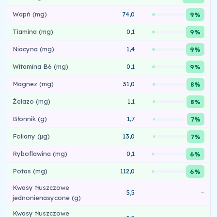
Wapń (mg)
74,0
9%
Tiamina (mg)
0,1
9%
Niacyna (mg)
1,4
9%
Witamina B6 (mg)
0,1
9%
Magnez (mg)
31,0
8%
Żelazo (mg)
1,1
8%
Błonnik (g)
1,7
7%
Foliany (µg)
13,0
7%
Ryboflawina (mg)
0,1
6%
Potas (mg)
112,0
6%
Kwasy tłuszczowe
5,5
–
jednonienasycone (g)
Kwasy tłuszczowe