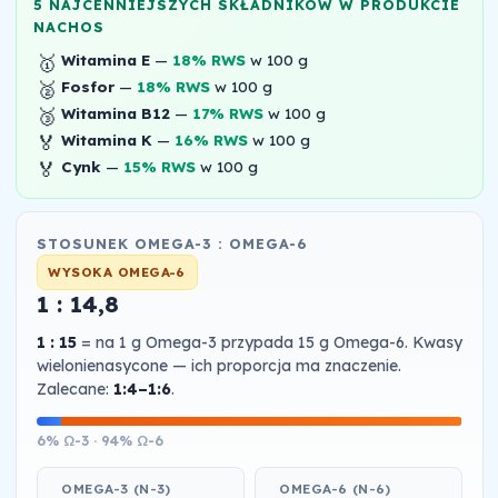
5 NAJCENNIEJSZYCH SKŁADNIKÓW W PRODUKCIE
NACHOS
🥇
Witamina E
—
18% RWS
w 100 g
🥈
Fosfor
—
18% RWS
w 100 g
🥉
Witamina B12
—
17% RWS
w 100 g
🏅
Witamina K
—
16% RWS
w 100 g
🏅
Cynk
—
15% RWS
w 100 g
STOSUNEK OMEGA-3 : OMEGA-6
WYSOKA OMEGA-6
1 : 14,8
1 : 15
= na 1 g Omega-3 przypada 15 g Omega-6. Kwasy
wielonienasycone — ich proporcja ma znaczenie.
Zalecane:
1:4–1:6
.
6% Ω-3 · 94% Ω-6
OMEGA-3 (N-3)
OMEGA-6 (N-6)