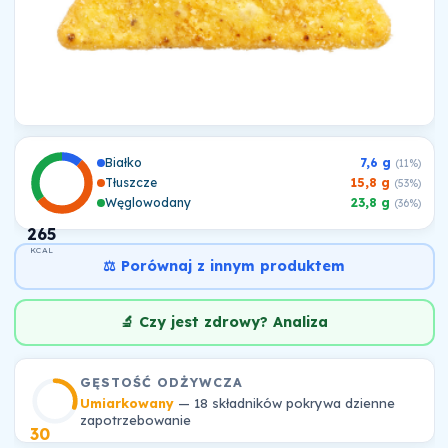
Białko
7,6 g
(11%)
Tłuszcze
15,8 g
(53%)
Węglowodany
23,8 g
(36%)
265
KCAL
⚖️ Porównaj z innym produktem
🔬 Czy jest zdrowy? Analiza
GĘSTOŚĆ ODŻYWCZA
Umiarkowany
— 18 składników pokrywa dzienne
zapotrzebowanie
30