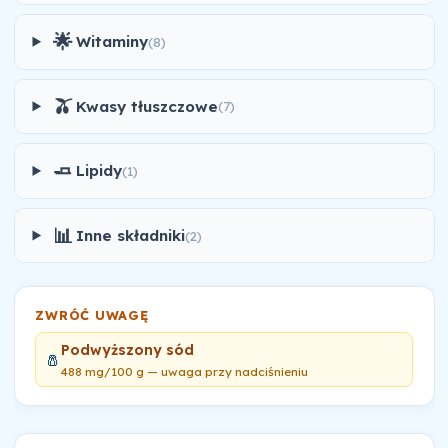
🌟
Witaminy
(8)
🫒
Kwasy tłuszczowe
(7)
🧈
Lipidy
(1)
📊
Inne składniki
(2)
ZWRÓĆ UWAGĘ
Podwyższony sód
🧂
488 mg/100 g — uwaga przy nadciśnieniu