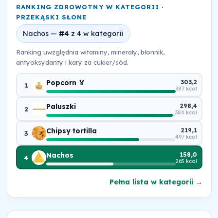
RANKING ZDROWOTNY W KATEGORII ·
PRZEKĄSKI SŁONE
Nachos —
#4
z 4 w kategorii
Ranking uwzględnia witaminy, minerały, błonnik,
antyoksydanty i kary za cukier/sód.
Popcorn 🏅
303,2
1
387 kcal
Paluszki
298,4
2
384 kcal
Chipsy tortilla
219,1
3
497 kcal
Nachos
158,0
4
265 kcal
Pełna lista w kategorii →