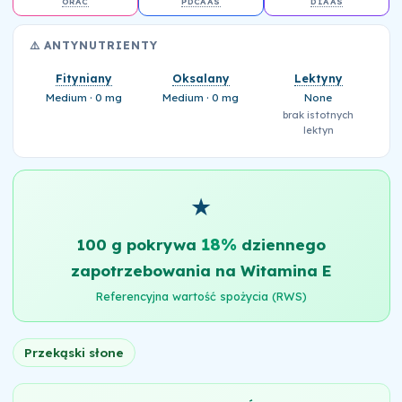
ORAC
PDCAAS
DIAAS
⚠️ ANTYNUTRIENTY
Fityniany
Oksalany
Lektyny
Medium · 0 mg
Medium · 0 mg
None
brak istotnych
lektyn
★
18%
100 g pokrywa
dziennego
zapotrzebowania na Witamina E
Referencyjna wartość spożycia (RWS)
Przekąski słone