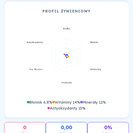
PROFIL ŻYWIENIOWY
Białko
Antyoksydanty
Błonnik
Kw. tłuszcz.
Witaminy
Minerały
Błonnik 6.8%
Witaminy 14%
Minerały 12%
Antyoksydanty 15%
0
0,00
0%