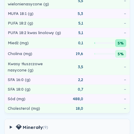
5,5
–
wielonienasycone (g)
MUFA 18:1 (g)
5,3
–
PUFA 18:2 (g)
5,1
–
PUFA 18:2 kwas linolowy (g)
5,1
–
Miedź (mg)
0,1
5%
Cholina (mg)
19,6
5%
Kwasy tłuszczowe
3,5
–
nasycone (g)
SFA 16:0 (g)
2,2
–
SFA 18:0 (g)
0,7
–
Sód (mg)
488,0
–
Cholesterol (mg)
18,0
–
💎
Minerały
(9)