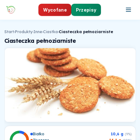
Wycofane
Przepisy
Start
›
Produkty
›
Inne
›
Ciastka
›
Ciasteczka pełnoziarniste
Ciasteczka pełnoziarniste
Białko
10,6 g
(9%)