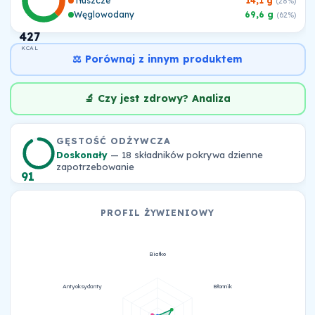
Tłuszcze
14,1 g
(28%)
Węglowodany
69,6 g
(62%)
427
KCAL
⚖️ Porównaj z innym produktem
🔬 Czy jest zdrowy? Analiza
GĘSTOŚĆ ODŻYWCZA
Doskonały
— 18 składników pokrywa dzienne
zapotrzebowanie
91
PROFIL ŻYWIENIOWY
Białko
Antyoksydanty
Błonnik