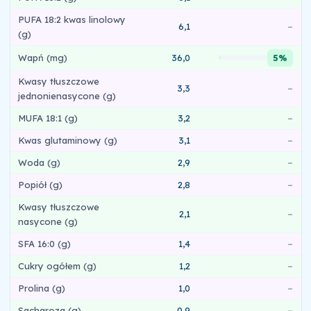
PUFA 18:2 kwas linolowy
6,1
–
(g)
Wapń (mg)
36,0
5%
Kwasy tłuszczowe
3,3
–
jednonienasycone (g)
MUFA 18:1 (g)
3,2
–
Kwas glutaminowy (g)
3,1
–
Woda (g)
2,9
–
Popiół (g)
2,8
–
Kwasy tłuszczowe
2,1
–
nasycone (g)
SFA 16:0 (g)
1,4
–
Cukry ogółem (g)
1,2
–
Prolina (g)
1,0
–
Sacharoza (g)
0,9
–