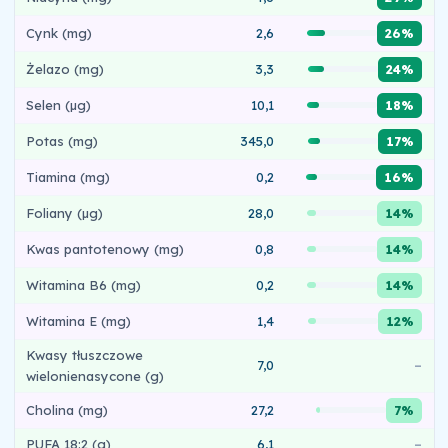
Cynk (mg)
2,6
26%
Żelazo (mg)
3,3
24%
Selen (µg)
10,1
18%
Potas (mg)
345,0
17%
Tiamina (mg)
0,2
16%
Foliany (µg)
28,0
14%
Kwas pantotenowy (mg)
0,8
14%
Witamina B6 (mg)
0,2
14%
Witamina E (mg)
1,4
12%
Kwasy tłuszczowe
7,0
–
wielonienasycone (g)
Cholina (mg)
27,2
7%
PUFA 18:2 (g)
6,1
–