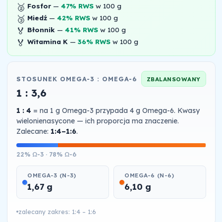
🥈
Fosfor
—
47% RWS
w 100 g
🥉
Miedź
—
42% RWS
w 100 g
🏅
Błonnik
—
41% RWS
w 100 g
🏅
Witamina K
—
36% RWS
w 100 g
STOSUNEK OMEGA-3 : OMEGA-6
ZBALANSOWANY
1 : 3,6
1 : 4
= na 1 g Omega-3 przypada 4 g Omega-6. Kwasy
wielonienasycone — ich proporcja ma znaczenie.
Zalecane:
1:4–1:6
.
22% Ω-3 · 78% Ω-6
OMEGA-3 (N-3)
OMEGA-6 (N-6)
1,67 g
6,10 g
zalecany zakres: 1:4 – 1:6