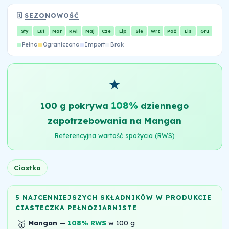
🗓️
SEZONOWOŚĆ
Sty
Lut
Mar
Kwi
Maj
Cze
Lip
Sie
Wrz
Paź
Lis
Gru
Pełna
Ograniczona
Import
Brak
★
108%
100 g pokrywa
dziennego
zapotrzebowania na Mangan
Referencyjna wartość spożycia (RWS)
Ciastka
5 NAJCENNIEJSZYCH SKŁADNIKÓW W PRODUKCIE
CIASTECZKA PEŁNOZIARNISTE
🥇
Mangan
—
108% RWS
w 100 g