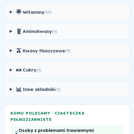
🌟
Witaminy
(10)
🧬
Aminokwasy
(4)
🫒
Kwasy tłuszczowe
(9)
🍬
Cukry
(3)
📊
Inne składniki
(3)
KOMU POLECAMY · CIASTECZKA
PEŁNOZIARNISTE
Osoby z problemami trawiennymi
🫄