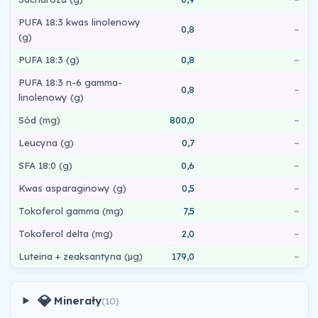
PUFA 18:3 kwas linolenowy
0,8
–
(g)
PUFA 18:3 (g)
0,8
–
PUFA 18:3 n-6 gamma-
0,8
–
linolenowy (g)
Sód (mg)
800,0
–
Leucyna (g)
0,7
–
SFA 18:0 (g)
0,6
–
Kwas asparaginowy (g)
0,5
–
Tokoferol gamma (mg)
7,5
–
Tokoferol delta (mg)
2,0
–
Luteina + zeaksantyna (µg)
179,0
–
💎
Minerały
(10)