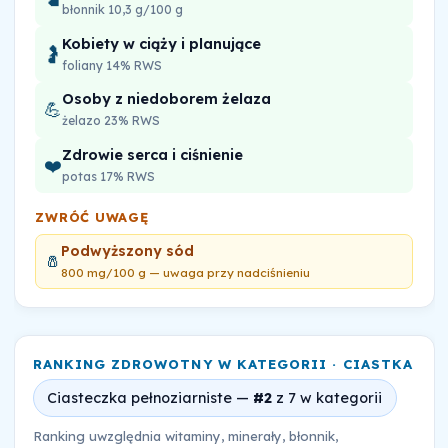
błonnik 10,3 g/100 g
Kobiety w ciąży i planujące
🤰
foliany 14% RWS
Osoby z niedoborem żelaza
💪
żelazo 23% RWS
Zdrowie serca i ciśnienie
❤️
potas 17% RWS
ZWRÓĆ UWAGĘ
Podwyższony sód
🧂
800 mg/100 g — uwaga przy nadciśnieniu
RANKING ZDROWOTNY W KATEGORII · CIASTKA
Ciasteczka pełnoziarniste —
#2
z 7 w kategorii
Ranking uwzględnia witaminy, minerały, błonnik,