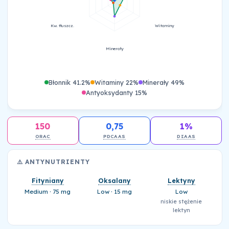
Kw. tłuszcz.
Witaminy
Minerały
Błonnik 41.2%
Witaminy 22%
Minerały 49%
Antyoksydanty 15%
150
0,75
1%
ORAC
PDCAAS
DIAAS
⚠️ ANTYNUTRIENTY
Fityniany
Oksalany
Lektyny
Medium · 75 mg
Low · 15 mg
Low
niskie stężenie
lektyn