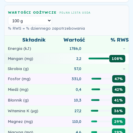
WARTOŚCI ODŻYWCZE
· PEŁNA LISTA USDA
% RWS = % dziennego zapotrzebowania
Składnik
Wartość
% RWS
Energia (kJ)
1786,0
–
Mangan (mg)
2,2
108%
Skrobia (g)
57,0
–
Fosfor (mg)
331,0
47%
Miedź (mg)
0,4
42%
Błonnik (g)
10,3
41%
Witamina K (µg)
27,2
36%
Magnez (mg)
110,0
29%
Niacyna (mg)
4,6
29%