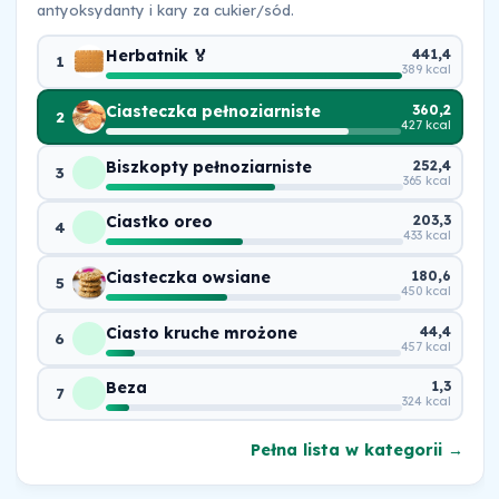
antyoksydanty i kary za cukier/sód.
Herbatnik 🏅
441,4
1
389 kcal
Ciasteczka pełnoziarniste
360,2
2
427 kcal
Biszkopty pełnoziarniste
252,4
3
365 kcal
Ciastko oreo
203,3
4
433 kcal
Ciasteczka owsiane
180,6
5
450 kcal
Ciasto kruche mrożone
44,4
6
457 kcal
Beza
1,3
7
324 kcal
Pełna lista w kategorii →