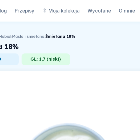
log
Przepisy
🔖 Moja kolekcja
Wycofane
O mnie
Nabial
›
Masło i śmietana
›
Śmietana 18%
a 18%
0
GL: 1,7 (niski)