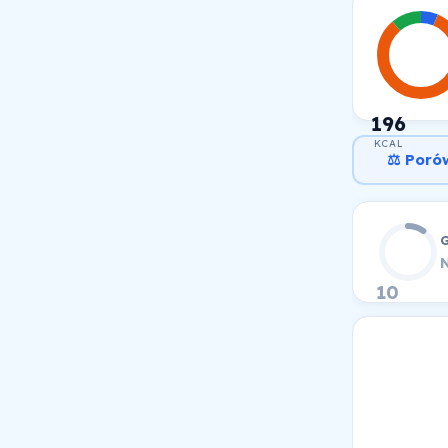
196
KCAL
⚖️ Poró
N
10