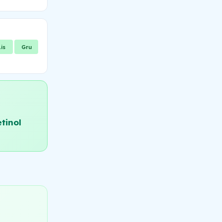
Lis
Gru
tinol