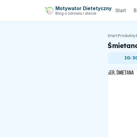
Motywator Dietetyczny
Start
B
Blog o zdrowiu i diecie
Start
›
Produkty
›
Śmietan
IG: 3