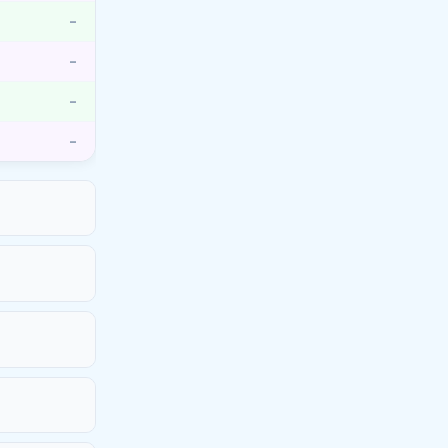
–
–
–
–