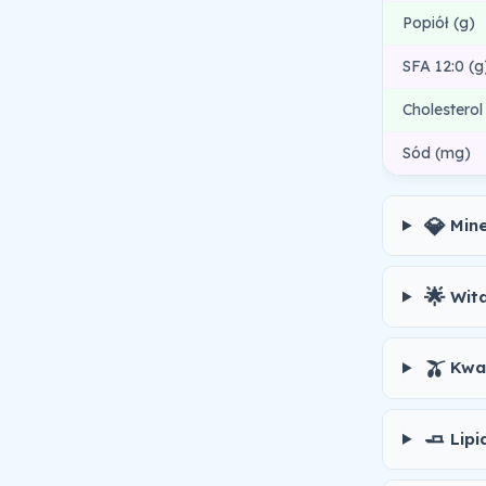
Popiół (g)
SFA 12:0 (g
Cholesterol
Sód (mg)
💎
Min
🌟
Wit
🫒
Kwa
🧈
Lipi