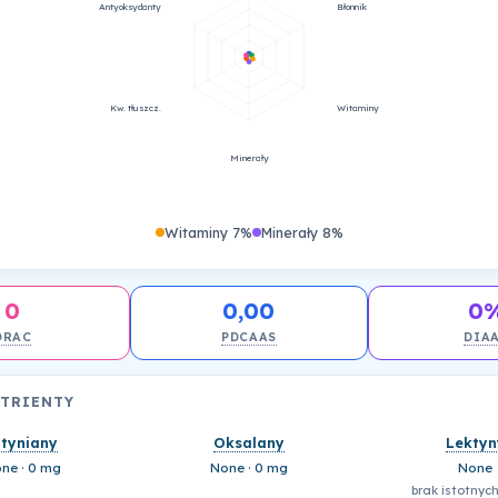
Antyoksydanty
Błonnik
Kw. tłuszcz.
Witaminy
Minerały
Witaminy 7%
Minerały 8%
0
0,00
0
ORAC
PDCAAS
DIA
UTRIENTY
ityniany
Oksalany
Lektyn
ne · 0 mg
None · 0 mg
None
brak istotnych