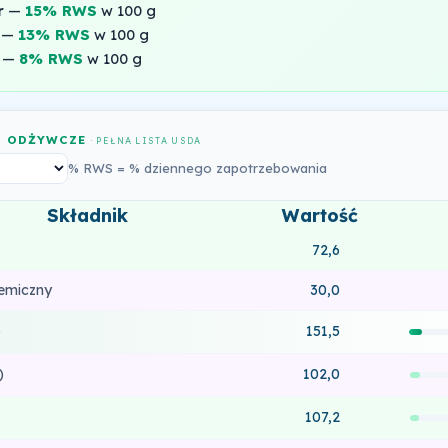
r
—
15% RWS
w 100 g
—
13% RWS
w 100 g
—
8% RWS
w 100 g
I ODŻYWCZE
· PEŁNA LISTA USDA
% RWS = % dziennego zapotrzebowania
Składnik
Wartość
72,6
kemiczny
30,0
)
151,5
)
102,0
107,2