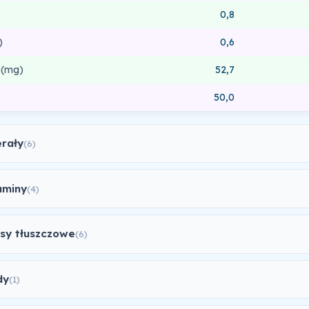
0,8
)
0,6
 (mg)
52,7
50,0
erały
(6)
aminy
(4)
sy tłuszczowe
(6)
dy
(1)