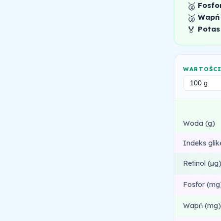
🥈
Fosfo
🥉
Wapń
🏅
Potas
WARTOŚC
Woda (g)
Indeks gli
Retinol (µg
Fosfor (mg
Wapń (mg)