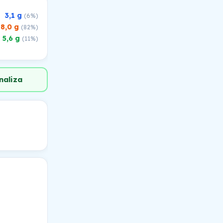
3,1 g
(6%)
18,0 g
(82%)
5,6 g
(11%)
naliza