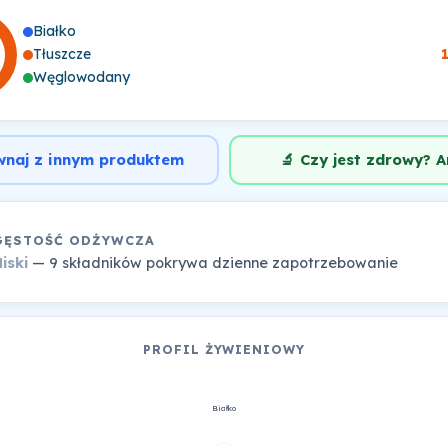
Białko
Tłuszcze
Węglowodany
wnaj z innym produktem
🔬 Czy jest zdrowy? A
GĘSTOŚĆ ODŻYWCZA
iski
— 9 składników pokrywa dzienne zapotrzebowanie
PROFIL ŻYWIENIOWY
Białko