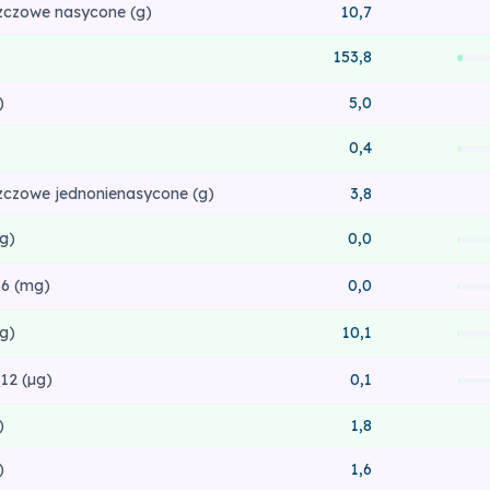
zczowe nasycone (g)
10,7
153,8
)
5,0
0,4
zczowe jednonienasycone (g)
3,8
g)
0,0
6 (mg)
0,0
g)
10,1
12 (µg)
0,1
)
1,8
)
1,6