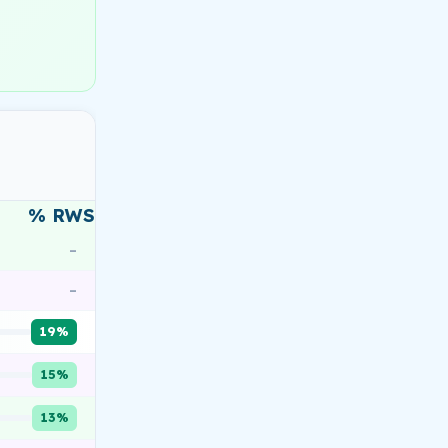
% RWS
–
–
19%
15%
13%