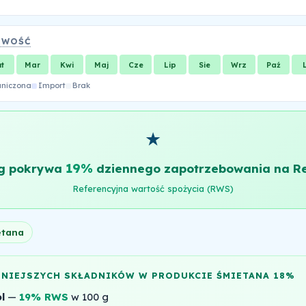
OWOŚĆ
ut
Mar
Kwi
Maj
Cze
Lip
Sie
Wrz
Paź
aniczona
Import
Brak
★
19%
g pokrywa
dziennego zapotrzebowania na Re
Referencyjna wartość spożycia (RWS)
etana
NNIEJSZYCH SKŁADNIKÓW W PRODUKCIE ŚMIETANA 18%
l
—
19% RWS
w 100 g