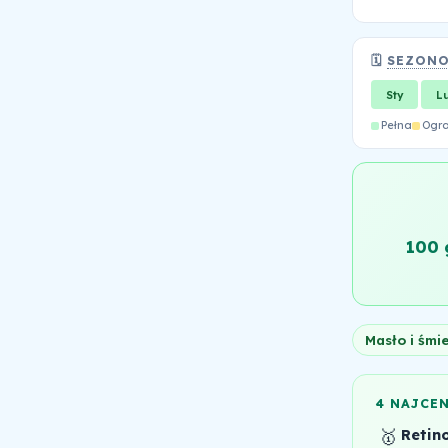
🗓️
SEZON
Sty
L
Pełna
Ogr
100 
Masło i śmi
4 NAJCE
🥇
Retino