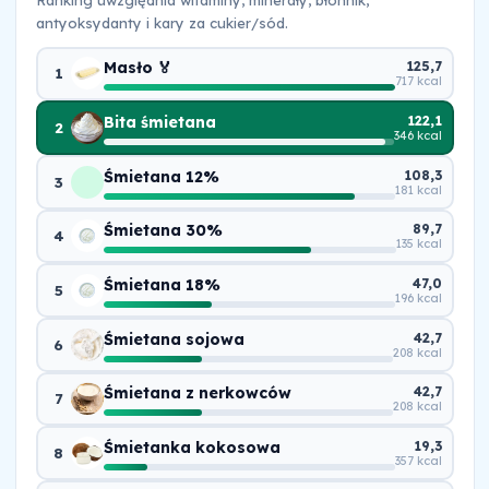
antyoksydanty i kary za cukier/sód.
Masło 🏅
125,7
1
717 kcal
Bita śmietana
122,1
2
346 kcal
Śmietana 12%
108,3
3
181 kcal
Śmietana 30%
89,7
4
135 kcal
Śmietana 18%
47,0
5
196 kcal
Śmietana sojowa
42,7
6
208 kcal
Śmietana z nerkowców
42,7
7
208 kcal
Śmietanka kokosowa
19,3
8
357 kcal