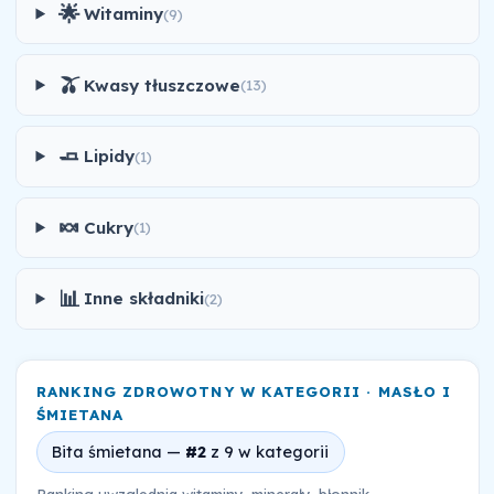
🌟
Witaminy
(9)
🫒
Kwasy tłuszczowe
(13)
🧈
Lipidy
(1)
🍬
Cukry
(1)
📊
Inne składniki
(2)
RANKING ZDROWOTNY W KATEGORII · MASŁO I
ŚMIETANA
Bita śmietana —
#2
z 9 w kategorii
Ranking uwzględnia witaminy, minerały, błonnik,