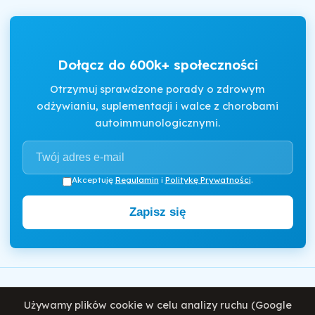
Dołącz do 600k+ społeczności
Otrzymuj sprawdzone porady o zdrowym
odżywianiu, suplementacji i walce z chorobami
autoimmunologicznymi.
Akceptuję
Regulamin
i
Politykę Prywatności
.
Zapisz się
Motywator Dietetyczny
Używamy plików cookie w celu analizy ruchu (Google
© 2026 Damian Wiatrowski. Wszelkie prawa zastrzeżone.