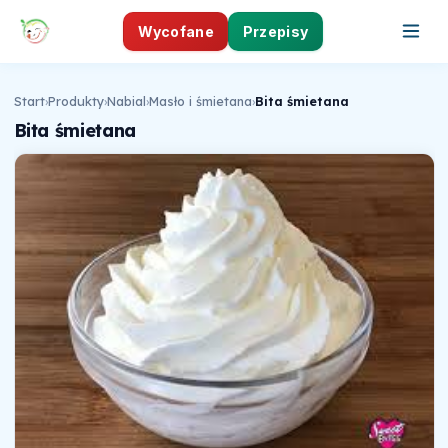
Wycofane
Przepisy
Start
›
Produkty
›
Nabial
›
Masło i śmietana
›
Bita śmietana
Bita śmietana