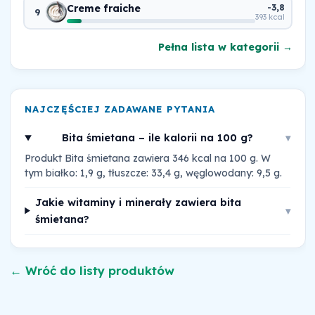
Creme fraiche
-3,8
9
393 kcal
Pełna lista w kategorii →
NAJCZĘŚCIEJ ZADAWANE PYTANIA
Bita śmietana – ile kalorii na 100 g?
▾
Produkt Bita śmietana zawiera 346 kcal na 100 g. W
tym białko: 1,9 g, tłuszcze: 33,4 g, węglowodany: 9,5 g.
Jakie witaminy i minerały zawiera bita
▾
śmietana?
← Wróć do listy produktów