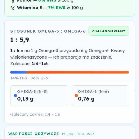
🏅
🏅
Witamina E
—
7% RWS
w 100 g
STOSUNEK OMEGA-3 : OMEGA-6
ZBALANSOWANY
1 : 5,9
1 : 6
= na 1 g Omega-3 przypada 6 g Omega-6. Kwasy
wielonienasycone — ich proporcja ma znaczenie.
Zalecane:
1:4–1:6
.
14% Ω-3 · 86% Ω-6
OMEGA-3 (N-3)
OMEGA-6 (N-6)
0,13 g
0,76 g
zalecany zakres: 1:4 – 1:6
WARTOŚCI ODŻYWCZE
· PEŁNA LISTA USDA