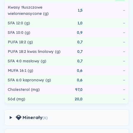
Kwasy tłuszczowe
1,5
–
wielonienasycone (g)
SFA 12:0 (g)
1,0
–
SFA 10:0 (g)
0,9
–
PUFA 18:2 (g)
0,7
–
PUFA 18:2 kwas linolowy (g)
0,7
–
SFA 4:0 masłowy (g)
0,7
–
MUFA 16:1 (g)
0,6
–
SFA 6:0 kapronowy (g)
0,6
–
Cholesterol (mg)
97,0
–
Sód (mg)
20,0
–
💎
Minerały
(6)