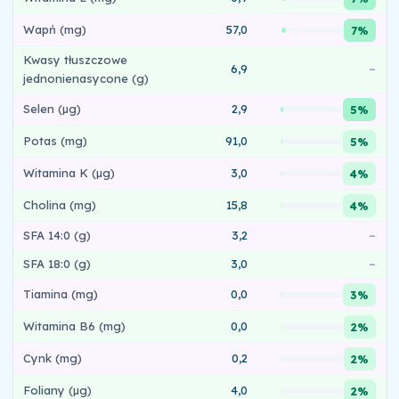
Wapń (mg)
57,0
7%
Kwasy tłuszczowe
6,9
–
jednonienasycone (g)
Selen (µg)
2,9
5%
Potas (mg)
91,0
5%
Witamina K (µg)
3,0
4%
Cholina (mg)
15,8
4%
SFA 14:0 (g)
3,2
–
SFA 18:0 (g)
3,0
–
Tiamina (mg)
0,0
3%
Witamina B6 (mg)
0,0
2%
Cynk (mg)
0,2
2%
Foliany (µg)
4,0
2%