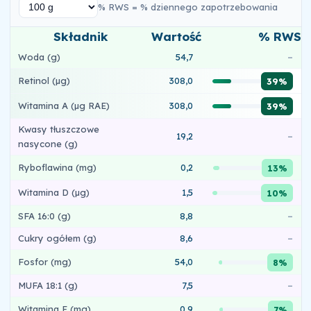
% RWS = % dziennego zapotrzebowania
Składnik
Wartość
% RWS
Woda (g)
54,7
–
Retinol (µg)
308,0
39%
Witamina A (µg RAE)
308,0
39%
Kwasy tłuszczowe
19,2
–
nasycone (g)
Ryboflawina (mg)
0,2
13%
Witamina D (µg)
1,5
10%
SFA 16:0 (g)
8,8
–
Cukry ogółem (g)
8,6
–
Fosfor (mg)
54,0
8%
MUFA 18:1 (g)
7,5
–
Witamina E (mg)
0,9
7%