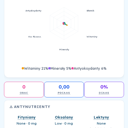
Antyoksydanty
Błonnik
Kw. tłuszcz.
Witaminy
Minerały
Witaminy 21%
Minerały 5%
Antyoksydanty 6%
0
0,00
0%
ORAC
PDCAAS
DIAAS
⚠️ ANTYNUTRIENTY
Fityniany
Oksalany
Lektyny
None · 0 mg
Low · 0 mg
None