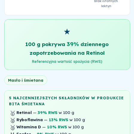
brak istotnych
lektyn
★
39%
100 g pokrywa
dziennego
zapotrzebowania na Retinol
Referencyjna wartość spożycia (RWS)
Masło i śmietana
5 NAJCENNIEJSZYCH SKŁADNIKÓW W PRODUKCIE
BITA ŚMIETANA
🥇
Retinol
—
39% RWS
w 100 g
🥈
Ryboflawina
—
13% RWS
w 100 g
🥉
Witamina D
—
10% RWS
w 100 g
Fosfor
—
8% RWS
w 100 g