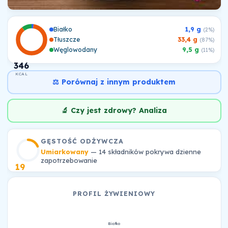
Białko
1,9 g
(2%)
Tłuszcze
33,4 g
(87%)
Węglowodany
9,5 g
(11%)
346
KCAL
⚖️ Porównaj z innym produktem
🔬 Czy jest zdrowy? Analiza
GĘSTOŚĆ ODŻYWCZA
Umiarkowany
— 14 składników pokrywa dzienne
zapotrzebowanie
19
PROFIL ŻYWIENIOWY
Białko