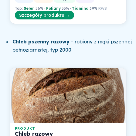
Top:
Selen
56% ·
Foliany
55% ·
Tiamina
39%
RWS
Szczegóły produktu →
Chleb pszenny razowy
- robiony z mąki pszennej
pełnoziarnistej, typ 2000
PRODUKT
Chleb razowy