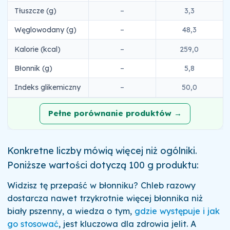
Tłuszcze (g)
–
3,3
Węglowodany (g)
–
48,3
Kalorie (kcal)
–
259,0
Błonnik (g)
–
5,8
Indeks glikemiczny
–
50,0
Pełne porównanie produktów →
Konkretne liczby mówią więcej niż ogólniki.
Poniższe wartości dotyczą 100 g produktu:
Widzisz tę przepaść w błonniku? Chleb razowy
dostarcza nawet trzykrotnie więcej błonnika niż
biały pszenny, a wiedza o tym,
gdzie występuje i jak
go stosować
, jest kluczowa dla zdrowia jelit. A