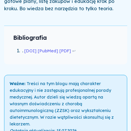
gotowe plany, listę zakupów i edukację krok po
kroku. Bo wiedza bez narzędzia to tylko teoria.
Bibliografia
.
[DOI]
[PubMed]
[PDF]
↩
Ważne:
Treści na tym blogu mają charakter
edukacyjny i nie zastępują profesjonalnej porady
medycznej. Autor dzieli się wiedzą opartą na
własnym doświadczeniu z chorobą
autoimmunologiczną (ZZSK) oraz wykształceniu
dietetycznym. W razie wątpliwości skonsultuj się z
lekarzem.
Ostatnia aktualizacja: 15.07.2026