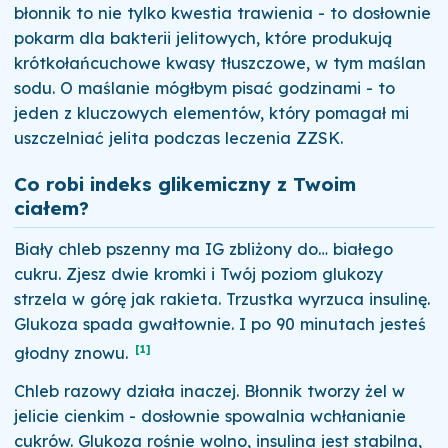
błonnik to nie tylko kwestia trawienia - to dosłownie
pokarm dla bakterii jelitowych, które produkują
krótkołańcuchowe kwasy tłuszczowe, w tym maślan
sodu. O maślanie mógłbym pisać godzinami - to
jeden z kluczowych elementów, który pomagał mi
uszczelniać jelita podczas leczenia ZZSK.
Co robi indeks glikemiczny z Twoim
ciałem?
Biały chleb pszenny ma IG zbliżony do… białego
cukru. Zjesz dwie kromki i Twój poziom glukozy
strzela w górę jak rakieta. Trzustka wyrzuca insulinę.
Glukoza spada gwałtownie. I po 90 minutach jesteś
[1]
głodny znowu.
Chleb razowy działa inaczej. Błonnik tworzy żel w
jelicie cienkim - dosłownie spowalnia wchłanianie
cukrów. Glukoza rośnie wolno, insulina jest stabilna,