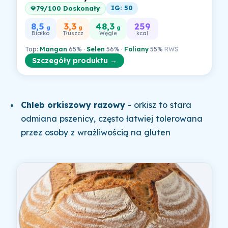
IG: 50
79/100 Doskonały
💎
8,5
3,3
48,3
259
g
g
g
Białko
Tłuszcz
Węgle
kcal
Top:
Mangan
65% ·
Selen
56% ·
Foliany
55%
RWS
Szczegóły produktu →
Chleb orkiszowy razowy
- orkisz to stara
odmiana pszenicy, często łatwiej tolerowana
przez osoby z wrażliwością na gluten