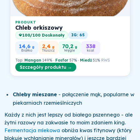
PRODUKT
Chleb orkiszowy
IG: 65
100/100 Doskonały
💎
14,6
2,4
70,2
338
g
g
g
Białko
Tłuszcz
Węgle
kcal
Top:
Mangan
149% ·
Fosfor
57% ·
Miedź
51%
RWS
Szczegóły produktu →
Chleby mieszane
- połączenie mąk, popularne w
piekarniach rzemieślniczych
Każdy z nich jest lepszy od białego pszennego - ale
żytni razowy na zakwasie to moim zdaniem king.
Fermentacja mlekowa
obniża kwas fitynowy (który
blokuje wchłanianie minerałów) i jeszcze bardziej