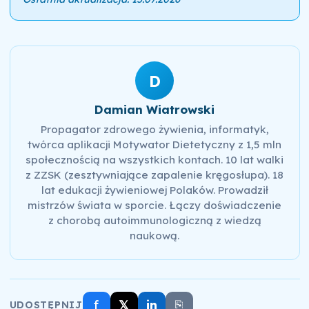
D
Damian Wiatrowski
Propagator zdrowego żywienia, informatyk,
twórca aplikacji Motywator Dietetyczny z 1,5 mln
społecznością na wszystkich kontach. 10 lat walki
z ZZSK (zesztywniające zapalenie kręgosłupa). 18
lat edukacji żywieniowej Polaków. Prowadził
mistrzów świata w sporcie. Łączy doświadczenie
z chorobą autoimmunologiczną z wiedzą
naukową.
f
𝕏
in
⎘
UDOSTĘPNIJ