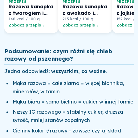
PRZEPIS
PRZEPIS
PRZEPIS
Razowa kanapka
Razowa kanapka
Razowa
z twarogiem i
z awokado i
z jajkiem
rzodkiewką
148 kcal / 100 g
jajkiem
213 kcal / 100 g
rzodkie
152 kcal / 
Zobacz przepis
→
Zobacz przepis
→
Zobacz pr
Podsumowanie: czym różni się chleb
razowy od pszennego?
Jedna odpowiedź:
wszystkim, co ważne
.
Mąka razowa = całe ziarno = więcej błonnika,
minerałów, witamin
Mąka biała = samo bielmo = cukier w innej formie
Niższy IG razowego = stabilny cukier, dłuższa
sytość, mniej stanów zapalnych
Ciemny kolor ≠ razowy - zawsze czytaj skład