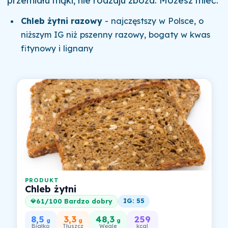
przemiału mąki, nie rodzaju zboża. Możesz mieć:
Chleb żytni razowy
- najczęstszy w Polsce, o
niższym IG niż pszenny razowy, bogaty w kwas
fitynowy i lignany
PRODUKT
Chleb żytni
IG: 55
61/100 Bardzo dobry
💎
8,5
3,3
48,3
259
g
g
g
Białko
Tłuszcz
Węgle
kcal