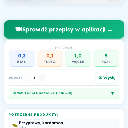
🍽️
Sprawdź przepisy w aplikacji →
NA PORCJĘ
0,2
0,1
1,0
5
BIAŁ.
TŁUSZ.
WĘGLE
KCAL
✉ Wyślij
−
1
+
PORCJE:
▼
📊 WARTOŚCI ODŻYWCZE (PORCJA)
POTRZEBNE PRODUKTY:
Przyprawy, kardamon
1.5 g