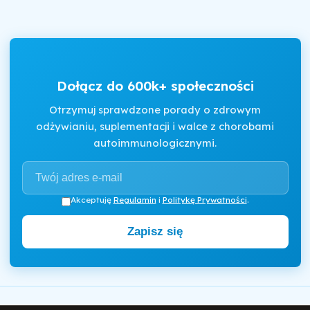
Dołącz do 600k+ społeczności
Otrzymuj sprawdzone porady o zdrowym
odżywianiu, suplementacji i walce z chorobami
autoimmunologicznymi.
Akceptuję
Regulamin
i
Politykę Prywatności
.
Zapisz się