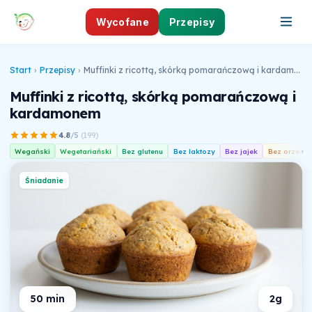
Wycofane
Przepisy
Start
›
Przepisy
›
Muffinki z ricottą, skórką pomarańczową i kardamonem
Muffinki z ricottą, skórką pomarańczową i
kardamonem
4.8
/5
(
199
)
Wegański
Wegetariański
Bez glutenu
Bez laktozy
Bez jajek
Bez orzech
›
Śniadanie
50 min
2g