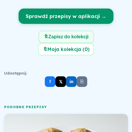
Sprawdź przepisy w aplikacji →
🔖
Zapisz do kolekcji
🔖
Moja kolekcja (
0
)
Udostępnij:
⎘
f
𝕏
in
PODOBNE PRZEPISY