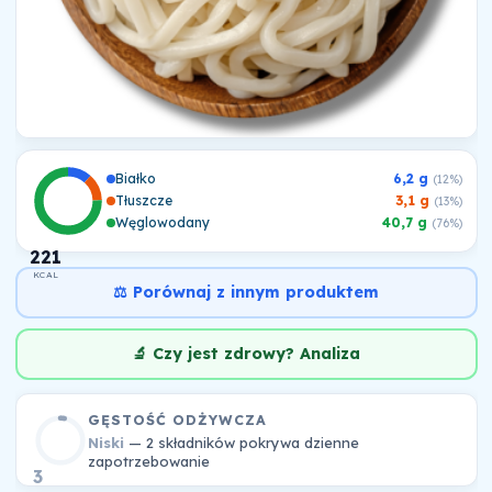
Białko
6,2 g
(12%)
Tłuszcze
3,1 g
(13%)
Węglowodany
40,7 g
(76%)
221
KCAL
⚖️ Porównaj z innym produktem
🔬 Czy jest zdrowy? Analiza
GĘSTOŚĆ ODŻYWCZA
Niski
— 2 składników pokrywa dzienne
zapotrzebowanie
3