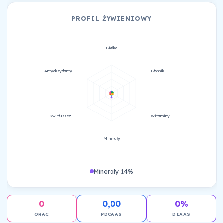
PROFIL ŻYWIENIOWY
Białko
Antyoksydanty
Błonnik
Kw. tłuszcz.
Witaminy
Minerały
Minerały 14%
0
0,00
0%
ORAC
PDCAAS
DIAAS