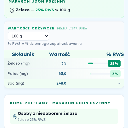
MAKARON UDON PSZENNY
🥇
Żelazo
—
25% RWS
w 100 g
WARTOŚCI ODŻYWCZE
· PEŁNA LISTA USDA
% RWS = % dziennego zapotrzebowania
Składnik
Wartość
% RWS
Żelazo (mg)
3,5
25%
Potas (mg)
63,0
3%
Sód (mg)
248,0
–
KOMU POLECAMY · MAKARON UDON PSZENNY
Osoby z niedoborem żelaza
💪
żelazo 25% RWS