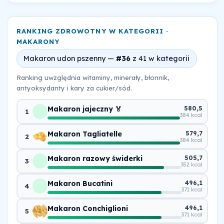
RANKING ZDROWOTNY W KATEGORII ·
MAKARONY
Makaron udon pszenny —
#36
z 41 w kategorii
Ranking uwzględnia witaminy, minerały, błonnik,
antyoksydanty i kary za cukier/sód.
Makaron jajeczny 🏅
580,5
1
384 kcal
Makaron Tagliatelle
579,7
2
384 kcal
Makaron razowy świderki
505,7
3
352 kcal
Makaron Bucatini
496,1
4
371 kcal
Makaron Conchiglioni
496,1
5
371 kcal