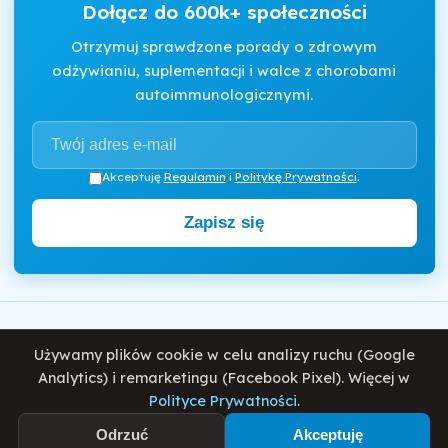
Dołącz do 600k+ społeczności
Otrzymuj sprawdzone porady o zdrowym
odżywianiu, suplementacji i walce z chorobami
autoimmunologicznymi.
Akceptuję
Regulamin
i
Politykę Prywatności
.
Zapisz się
Motywator Dietetyczny
Używamy plików cookie w celu analizy ruchu (Google
© 2026 Damian Wiatrowski. Wszelkie prawa zastrzeżone.
Analytics) i remarketingu (Facebook Pixel). Więcej w
Polityce Prywatności
.
Polityka Prywatności
Regulamin
O mnie
Blog
Odrzuć
Akceptuję