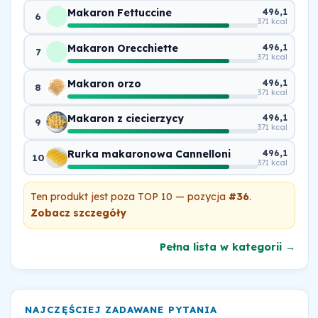
Makaron Fettuccine
496,1
6
371 kcal
Makaron Orecchiette
496,1
7
371 kcal
Makaron orzo
496,1
8
371 kcal
Makaron z ciecierzycy
496,1
9
371 kcal
Rurka makaronowa Cannelloni
496,1
10
371 kcal
Ten produkt jest poza TOP 10 — pozycja
#36
.
Zobacz szczegóły
Pełna lista w kategorii →
NAJCZĘŚCIEJ ZADAWANE PYTANIA