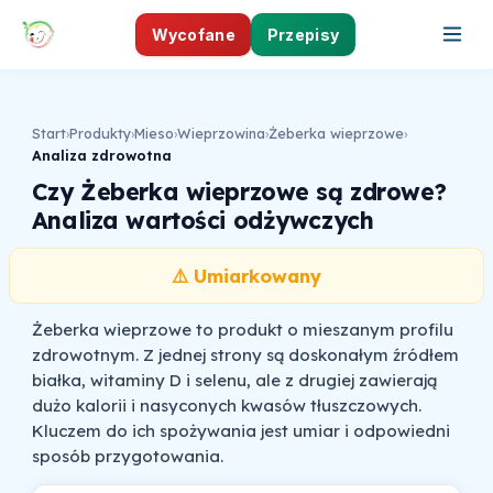
Wycofane
Przepisy
Start
›
Produkty
›
Mieso
›
Wieprzowina
›
Żeberka wieprzowe
›
Analiza zdrowotna
Czy Żeberka wieprzowe są zdrowe?
Analiza wartości odżywczych
⚠️ Umiarkowany
Żeberka wieprzowe to produkt o mieszanym profilu
zdrowotnym. Z jednej strony są doskonałym źródłem
białka, witaminy D i selenu, ale z drugiej zawierają
dużo kalorii i nasyconych kwasów tłuszczowych.
Kluczem do ich spożywania jest umiar i odpowiedni
sposób przygotowania.