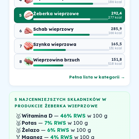
186 kcal
Żeberka wieprzowe
292,4
5
277 kcal
Schab wieprzowy
285,9
6
166 kcal
Szynka wieprzowa
165,5
7
131 kcal
Wieprzowina brzuch
151,8
8
518 kcal
Pełna lista w kategorii →
5 NAJCENNIEJSZYCH SKŁADNIKÓW W
PRODUKCIE ŻEBERKA WIEPRZOWE
🥇
Witamina D
—
46% RWS
w 100 g
🥈
Potas
—
7% RWS
w 100 g
🥉
Żelazo
—
6% RWS
w 100 g
🏅
Magnez
—
4% RWS
w 100 g