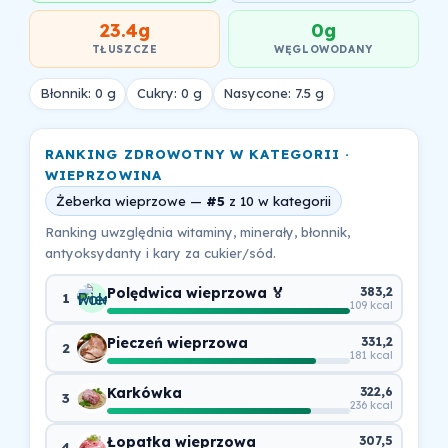
23.4g
0g
TŁUSZCZE
WĘGLOWODANY
Błonnik: 0 g
Cukry: 0 g
Nasycone: 7.5 g
RANKING ZDROWOTNY W KATEGORII ·
WIEPRZOWINA
Żeberka wieprzowe —
#5
z 10 w kategorii
Ranking uwzględnia witaminy, minerały, błonnik,
antyoksydanty i kary za cukier/sód.
Polędwica wieprzowa 🏅
383,2
1
109 kcal
Pieczeń wieprzowa
331,2
2
181 kcal
Karkówka
322,6
3
236 kcal
Łopatka wieprzowa
307,5
4