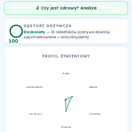
🔬 Czy jest zdrowy? Analiza
GĘSTOŚĆ ODŻYWCZA
Doskonały
— 15 składników pokrywa dzienne
zapotrzebowanie + antyoksydanty
100
PROFIL ŻYWIENIOWY
Białko
Antyoksydanty
Błonnik
Kw. tłuszcz.
Witaminy
Minerały