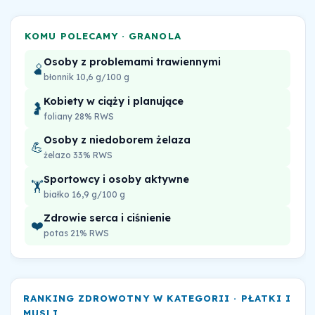
KOMU POLECAMY · GRANOLA
Osoby z problemami trawiennymi
🫄
błonnik 10,6 g/100 g
Kobiety w ciąży i planujące
🤰
foliany 28% RWS
Osoby z niedoborem żelaza
💪
żelazo 33% RWS
Sportowcy i osoby aktywne
🏋️
białko 16,9 g/100 g
Zdrowie serca i ciśnienie
❤️
potas 21% RWS
RANKING ZDROWOTNY W KATEGORII · PŁATKI I
MUSLI