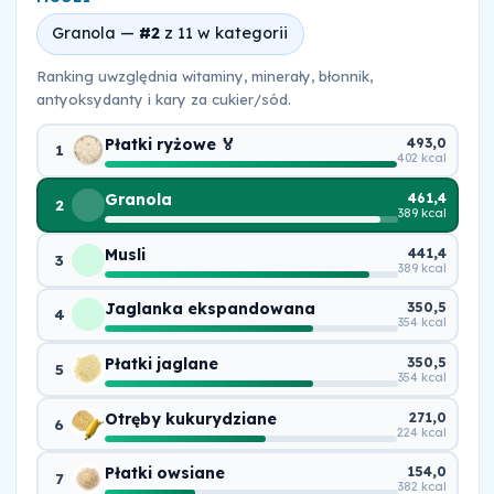
Granola —
#2
z 11 w kategorii
Ranking uwzględnia witaminy, minerały, błonnik,
antyoksydanty i kary za cukier/sód.
Płatki ryżowe 🏅
493,0
1
402 kcal
Granola
461,4
2
389 kcal
Musli
441,4
3
389 kcal
Jaglanka ekspandowana
350,5
4
354 kcal
Płatki jaglane
350,5
5
354 kcal
Otręby kukurydziane
271,0
6
224 kcal
Płatki owsiane
154,0
7
382 kcal