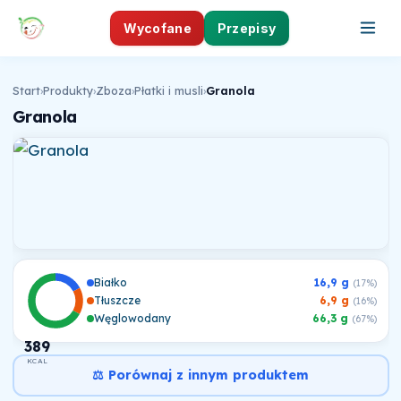
Wycofane
Przepisy
Start
›
Produkty
›
Zboza
›
Płatki i musli
›
Granola
Granola
Białko
16,9 g
(17%)
Tłuszcze
6,9 g
(16%)
Węglowodany
66,3 g
(67%)
389
KCAL
⚖️ Porównaj z innym produktem