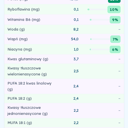
Ryboflawina (mg)
0,1
10%
Witamina B6 (mg)
0,1
9%
Woda (g)
8,2
–
Wapń (mg)
54,0
7%
Niacyna (mg)
1,0
6%
Kwas glutaminowy (g)
3,7
–
Kwasy tłuszczowe
2,5
–
wielonienasycone (g)
PUFA 18:2 kwas linolowy
2,4
–
(g)
PUFA 18:2 (g)
2,4
–
Kwasy tłuszczowe
2,2
–
jednonienasycone (g)
MUFA 18:1 (g)
2,2
–