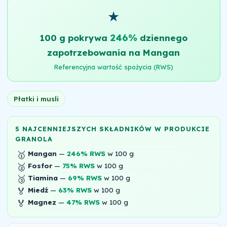
★
246%
100 g pokrywa
dziennego
zapotrzebowania na Mangan
Referencyjna wartość spożycia (RWS)
Płatki i musli
5 NAJCENNIEJSZYCH SKŁADNIKÓW W PRODUKCIE
GRANOLA
🥇
Mangan
—
246% RWS
w 100 g
🥈
Fosfor
—
75% RWS
w 100 g
🥉
Tiamina
—
69% RWS
w 100 g
🏅
Miedź
—
63% RWS
w 100 g
🏅
Magnez
—
47% RWS
w 100 g