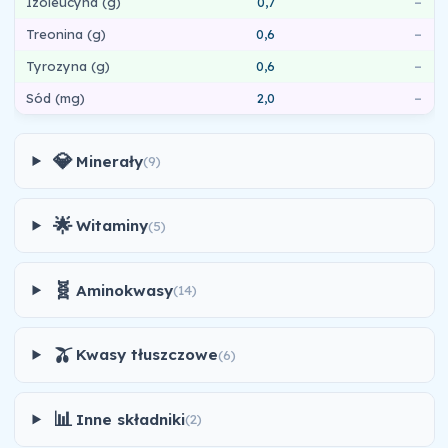
Izoleucyna (g)
0,7
–
Treonina (g)
0,6
–
Tyrozyna (g)
0,6
–
Sód (mg)
2,0
–
💎
Minerały
(9)
🌟
Witaminy
(5)
🧬
Aminokwasy
(14)
🫒
Kwasy tłuszczowe
(6)
📊
Inne składniki
(2)