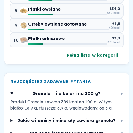
Płatki owsiane
154,0
8
382 kcal
Otręby owsiane gotowane
96,8
9
40 kcal
Płatki orkiszowe
92,0
10
375 kcal
Pełna lista w kategorii →
NAJCZĘŚCIEJ ZADAWANE PYTANIA
Granola – ile kalorii na 100 g?
▾
Produkt Granola zawiera 389 kcal na 100 g. W tym
białko: 16,9 g, tłuszcze: 6,9 g, węglowodany: 66,3 g.
Jakie witaminy i minerały zawiera granola?
▾