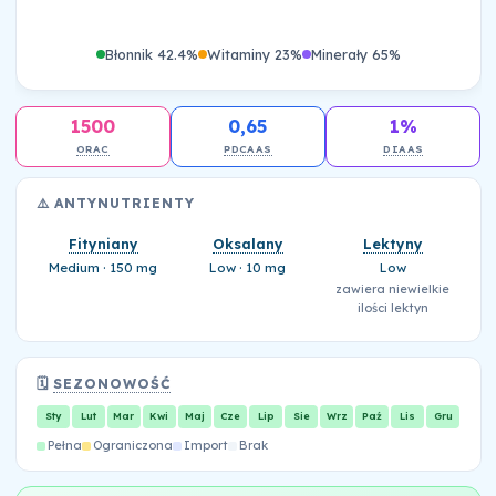
Błonnik 42.4%
Witaminy 23%
Minerały 65%
1500
0,65
1%
ORAC
PDCAAS
DIAAS
⚠️ ANTYNUTRIENTY
Fityniany
Oksalany
Lektyny
Medium · 150 mg
Low · 10 mg
Low
zawiera niewielkie
ilości lektyn
🗓️
SEZONOWOŚĆ
Sty
Lut
Mar
Kwi
Maj
Cze
Lip
Sie
Wrz
Paź
Lis
Gru
Pełna
Ograniczona
Import
Brak