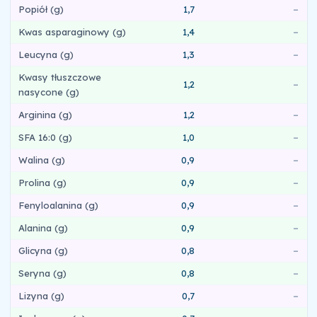
Popiół (g)
1,7
–
Kwas asparaginowy (g)
1,4
–
Leucyna (g)
1,3
–
Kwasy tłuszczowe
1,2
–
nasycone (g)
Arginina (g)
1,2
–
SFA 16:0 (g)
1,0
–
Walina (g)
0,9
–
Prolina (g)
0,9
–
Fenyloalanina (g)
0,9
–
Alanina (g)
0,9
–
Glicyna (g)
0,8
–
Seryna (g)
0,8
–
Lizyna (g)
0,7
–