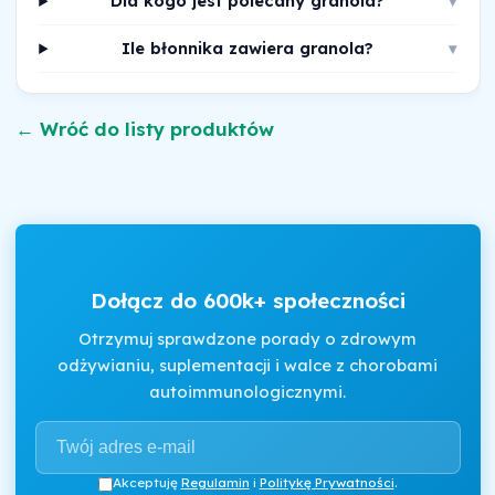
Dla kogo jest polecany granola?
▾
Ile błonnika zawiera granola?
▾
← Wróć do listy produktów
Dołącz do 600k+ społeczności
Otrzymuj sprawdzone porady o zdrowym
odżywianiu, suplementacji i walce z chorobami
autoimmunologicznymi.
Akceptuję
Regulamin
i
Politykę Prywatności
.