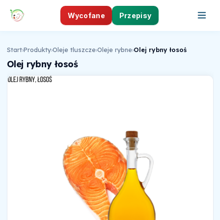
Wycofane
Przepisy
Start
›
Produkty
›
Oleje tluszcze
›
Oleje rybne
›
Olej rybny łosoś
Olej rybny łosoś