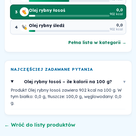
Olej rybny łosoś
0,0
3
902 kcal
Olej rybny śledź
0,0
4
902 kcal
Pełna lista w kategorii →
NAJCZĘŚCIEJ ZADAWANE PYTANIA
Olej rybny łosoś – ile kalorii na 100 g?
▾
Produkt Olej rybny łosoś zawiera 902 kcal na 100 g. W
tym białko: 0,0 g, tłuszcze: 100,0 g, węglowodany: 0,0
g.
← Wróć do listy produktów