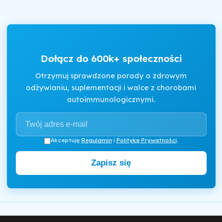
Dołącz do 600k+ społeczności
Otrzymuj sprawdzone porady o zdrowym
odżywianiu, suplementacji i walce z chorobami
autoimmunologicznymi.
Akceptuję
Regulamin
i
Politykę Prywatności
.
Zapisz się
Motywator Dietetyczny