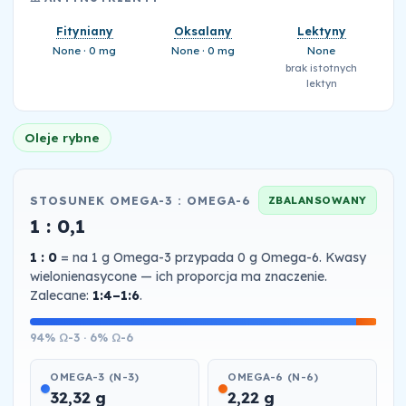
Fityniany
Oksalany
Lektyny
None · 0 mg
None · 0 mg
None
brak istotnych
lektyn
Oleje rybne
STOSUNEK OMEGA-3 : OMEGA-6
ZBALANSOWANY
1 : 0,1
1 : 0
= na 1 g Omega-3 przypada 0 g Omega-6. Kwasy
wielonienasycone — ich proporcja ma znaczenie.
Zalecane:
1:4–1:6
.
94% Ω-3 · 6% Ω-6
OMEGA-3 (N-3)
OMEGA-6 (N-6)
32,32 g
2,22 g