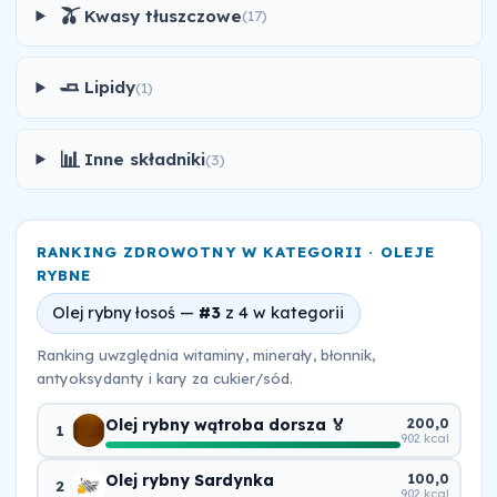
🫒
Kwasy tłuszczowe
(17)
🧈
Lipidy
(1)
📊
Inne składniki
(3)
RANKING ZDROWOTNY W KATEGORII · OLEJE
RYBNE
Olej rybny łosoś —
#3
z 4 w kategorii
Ranking uwzględnia witaminy, minerały, błonnik,
antyoksydanty i kary za cukier/sód.
Olej rybny wątroba dorsza 🏅
200,0
1
902 kcal
Olej rybny Sardynka
100,0
2
902 kcal