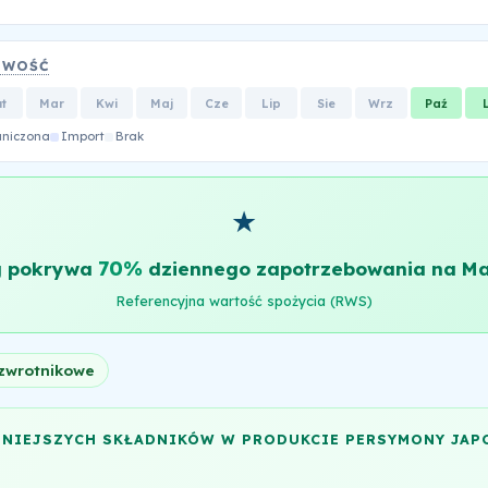
OWOŚĆ
ut
Mar
Kwi
Maj
Cze
Lip
Sie
Wrz
Paź
aniczona
Import
Brak
★
70%
g pokrywa
dziennego zapotrzebowania na M
Referencyjna wartość spożycia (RWS)
zwrotnikowe
NNIEJSZYCH SKŁADNIKÓW W PRODUKCIE PERSYMONY JAP
E