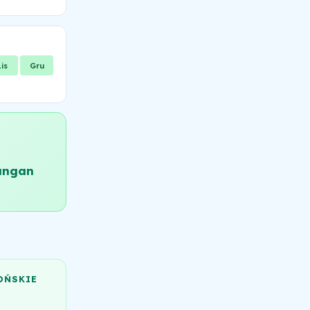
Lis
Gru
angan
OŃSKIE