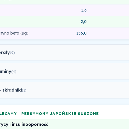
1,6
2,0
tyna beta (µg)
156,0
erały
(9)
aminy
(4)
 składniki
(1)
LECAMY · PERSYMONY JAPOŃSKIE SUSZONE
ycy i insulinooporność