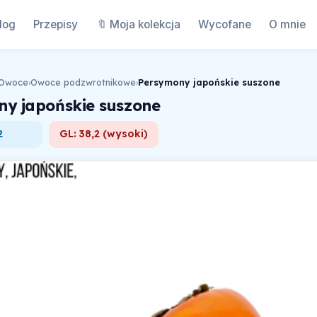
log
Przepisy
🔖 Moja kolekcja
Wycofane
O mnie
Owoce
›
Owoce podzwrotnikowe
›
Persymony japońskie suszone
y japońskie suszone
2
GL: 38,2 (wysoki)