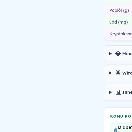
Popiół (g)
Sód (mg)
Kryptoksan
💎
Min
🌟
Wit
📊
Inne
KOMU PO
Diabet
🩸