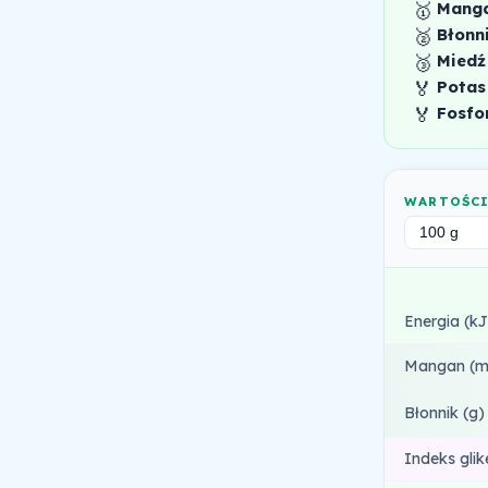
🥇
Mang
🥈
Błonn
🥉
Miedź
🏅
Potas
🏅
Fosfo
WARTOŚC
Energia (kJ
Mangan (m
Błonnik (g)
Indeks gli