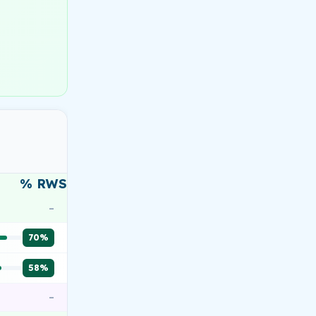
% RWS
–
70%
58%
–