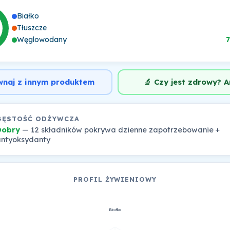
Białko
Tłuszcze
Węglowodany
wnaj z innym produktem
🔬 Czy jest zdrowy? A
GĘSTOŚĆ ODŻYWCZA
Dobry
— 12 składników pokrywa dzienne zapotrzebowanie +
ntyoksydanty
PROFIL ŻYWIENIOWY
Białko