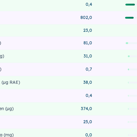
0,4
802,0
23,0
)
81,0
g)
31,0
)
0,7
 (µg RAE)
38,0
0,4
en (µg)
374,0
25,0
a (mg)
0,0