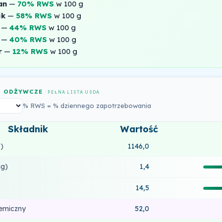
an
—
70% RWS
w 100 g
ik
—
58% RWS
w 100 g
—
44% RWS
w 100 g
—
40% RWS
w 100 g
r
—
12% RWS
w 100 g
I ODŻYWCZE
· PEŁNA LISTA USDA
% RWS = % dziennego zapotrzebowania
Składnik
Wartość
)
1146,0
g)
1,4
14,5
kemiczny
52,0