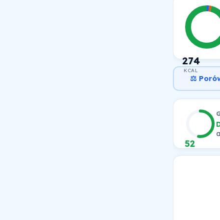
274
KCAL
⚖️ Poró
a
52