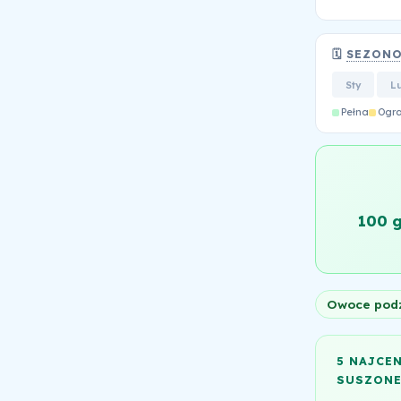
🗓️
SEZON
Sty
L
Pełna
Ogr
100 
Owoce pod
5 NAJCE
SUSZON