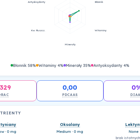
Antyoksydanty
Błonnik
Kw. tłuszcz.
Witaminy
Minerały
Błonnik 58%
Witaminy 4%
Minerały 35%
Antyoksydanty 4%
329
0,00
0
ORAC
PDCAAS
DIA
UTRIENTY
ityniany
Oksalany
Lektyn
ow · 0 mg
Medium · 0 mg
None
brak istotnych