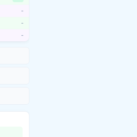
–
–
–