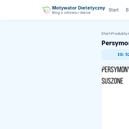
Motywator Dietetyczny
Start
B
Blog o zdrowiu i diecie
Start
›
Produkty
›
Persymon
IG: 5