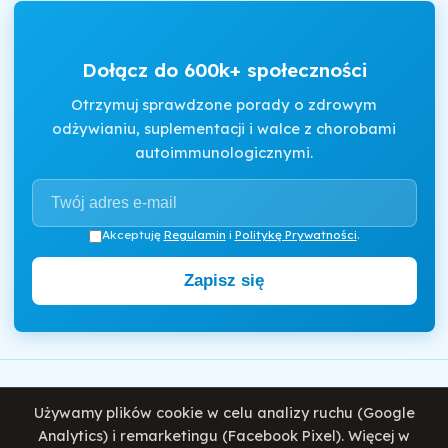
Dołącz do 600k+ społeczności
Otrzymuj sprawdzone porady o zdrowym
odżywianiu, suplementacji i walce z chorobami
autoimmunologicznymi.
Akceptuję
Regulamin
i
Politykę Prywatności
.
Zapisz się
Motywator Dietetyczny
Używamy plików cookie w celu analizy ruchu (Google
© 2026 Damian Wiatrowski. Wszelkie prawa zastrzeżone.
Analytics) i remarketingu (Facebook Pixel). Więcej w