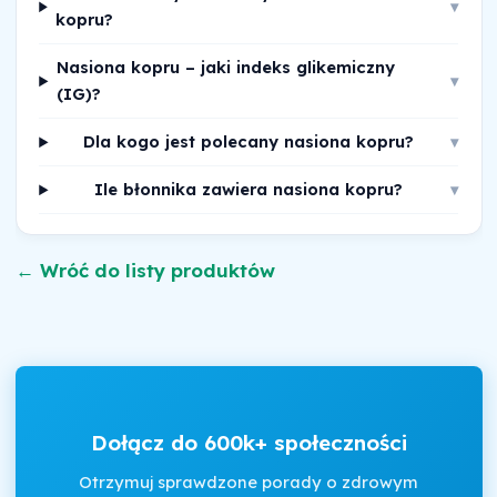
▾
kopru?
Nasiona kopru – jaki indeks glikemiczny
▾
(IG)?
Dla kogo jest polecany nasiona kopru?
▾
Ile błonnika zawiera nasiona kopru?
▾
← Wróć do listy produktów
Dołącz do 600k+ społeczności
Otrzymuj sprawdzone porady o zdrowym