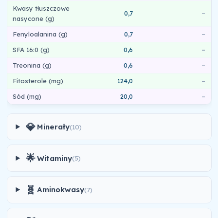
Kwasy tłuszczowe
0,7
–
nasycone (g)
Fenyloalanina (g)
0,7
–
SFA 16:0 (g)
0,6
–
Treonina (g)
0,6
–
Fitosterole (mg)
124,0
–
Sód (mg)
20,0
–
💎
Minerały
(10)
🌟
Witaminy
(5)
🧬
Aminokwasy
(7)