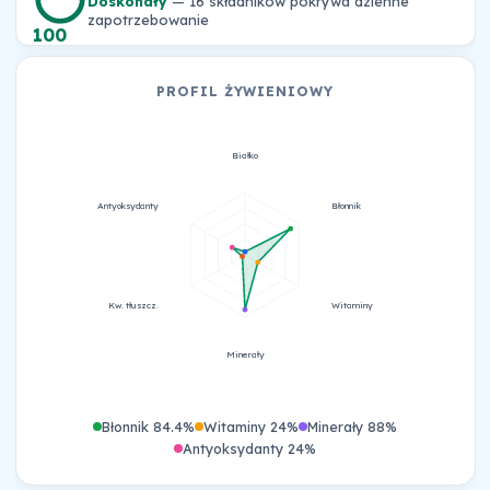
Doskonały
— 16 składników pokrywa dzienne
zapotrzebowanie
100
PROFIL ŻYWIENIOWY
Białko
Antyoksydanty
Błonnik
Kw. tłuszcz.
Witaminy
Minerały
Błonnik 84.4%
Witaminy 24%
Minerały 88%
Antyoksydanty 24%