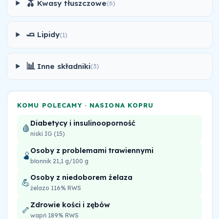
🫒
Kwasy tłuszczowe
(6)
🧈
Lipidy
(1)
📊
Inne składniki
(3)
KOMU POLECAMY · NASIONA KOPRU
Diabetycy i insulinooporność
🩸
niski IG (15)
Osoby z problemami trawiennymi
🫄
błonnik 21,1 g/100 g
Osoby z niedoborem żelaza
💪
żelazo 116% RWS
Zdrowie kości i zębów
🦴
wapń 189% RWS