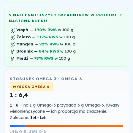
5 NAJCENNIEJSZYCH SKŁADNIKÓW W PRODUKCIE
NASIONA KOPRU
🥇
Wapń
—
190% RWS
w 100 g
🥈
Żelazo
—
117% RWS
w 100 g
🥉
Mangan
—
92% RWS
w 100 g
🏅
Błonnik
—
84% RWS
w 100 g
🏅
Miedź
—
78% RWS
w 100 g
STOSUNEK OMEGA-3 : OMEGA-6
WYSOKA OMEGA-6
1 : 6,4
1 : 6
= na 1 g Omega-3 przypada 6 g Omega-6. Kwasy
wielonienasycone — ich proporcja ma znaczenie.
Zalecane:
1:4–1:6
.
14% Ω-3 · 86% Ω-6