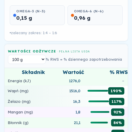
OMEGA-3 (N-3)
OMEGA-6 (N-6)
0,15 g
0,96 g
zalecany zakres: 1:4 – 1:6
WARTOŚCI ODŻYWCZE
· PEŁNA LISTA USDA
% RWS = % dziennego zapotrzebowania
Składnik
Wartość
% RWS
Energia (kJ)
1276,0
–
Wapń (mg)
1516,0
190%
Żelazo (mg)
16,3
117%
Mangan (mg)
1,8
92%
Błonnik (g)
21,1
84%