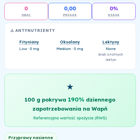
0
0,00
0%
ORAC
PDCAAS
DIAAS
⚠️ ANTYNUTRIENTY
Fityniany
Oksalany
Lektyny
Low · 0 mg
Medium · 0 mg
None
brak istotnych
lektyn
★
190%
100 g pokrywa
dziennego
zapotrzebowania na Wapń
Referencyjna wartość spożycia (RWS)
Przyprawy nasienne