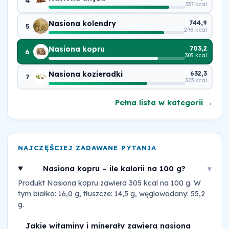
4
337 kcal
Nasiona kolendry
744,9
5
298 kcal
Nasiona kopru
703,2
6
305 kcal
Nasiona kozieradki
632,3
7
323 kcal
Pełna lista w kategorii →
NAJCZĘŚCIEJ ZADAWANE PYTANIA
Nasiona kopru – ile kalorii na 100 g?
▾
Produkt Nasiona kopru zawiera 305 kcal na 100 g. W
tym białko: 16,0 g, tłuszcze: 14,5 g, węglowodany: 55,2
g.
Jakie witaminy i minerały zawiera nasiona