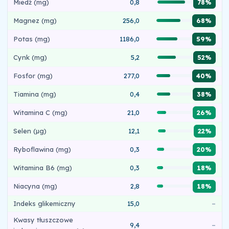
Miedź (mg)
0,8
78%
Magnez (mg)
256,0
68%
Potas (mg)
1186,0
59%
Cynk (mg)
5,2
52%
Fosfor (mg)
277,0
40%
Tiamina (mg)
0,4
38%
Witamina C (mg)
21,0
26%
Selen (µg)
12,1
22%
Ryboflawina (mg)
0,3
20%
Witamina B6 (mg)
0,3
18%
Niacyna (mg)
2,8
18%
Indeks glikemiczny
15,0
–
Kwasy tłuszczowe
9,4
–