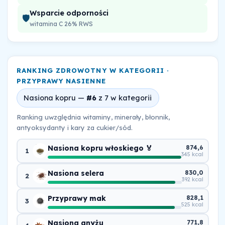
Wsparcie odporności
🛡️
witamina C 26% RWS
RANKING ZDROWOTNY W KATEGORII ·
PRZYPRAWY NASIENNE
Nasiona kopru —
#6
z 7 w kategorii
Ranking uwzględnia witaminy, minerały, błonnik,
antyoksydanty i kary za cukier/sód.
Nasiona kopru włoskiego 🏅
874,6
1
345 kcal
Nasiona selera
830,0
2
392 kcal
Przyprawy mak
828,1
3
525 kcal
Nasiona anyżu
771,8