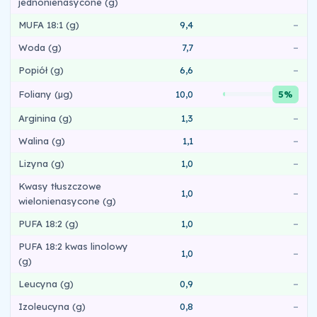
jednonienasycone (g)
MUFA 18:1 (g)
9,4
–
Woda (g)
7,7
–
Popiół (g)
6,6
–
Foliany (µg)
10,0
5%
Arginina (g)
1,3
–
Walina (g)
1,1
–
Lizyna (g)
1,0
–
Kwasy tłuszczowe
1,0
–
wielonienasycone (g)
PUFA 18:2 (g)
1,0
–
PUFA 18:2 kwas linolowy
1,0
–
(g)
Leucyna (g)
0,9
–
Izoleucyna (g)
0,8
–