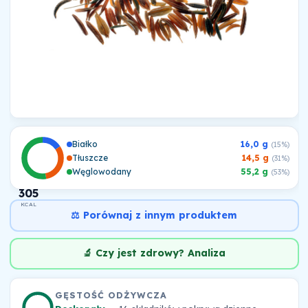
Białko
16,0 g
(15%)
Tłuszcze
14,5 g
(31%)
Węglowodany
55,2 g
(53%)
305
KCAL
⚖️ Porównaj z innym produktem
🔬 Czy jest zdrowy? Analiza
GĘSTOŚĆ ODŻYWCZA