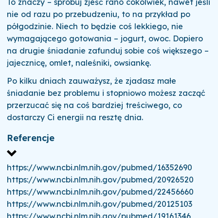
To znaczy – spróbuj zjeść rano cokolwiek, nawet jeśli
nie od razu po przebudzeniu, to na przykład po
półgodzinie. Niech to będzie coś lekkiego, nie
wymagającego gotowania – jogurt, owoc. Dopiero
na drugie śniadanie zafunduj sobie coś większego –
jajecznicę, omlet, naleśniki, owsiankę.
Po kilku dniach zauważysz, że zjadasz małe
śniadanie bez problemu i stopniowo możesz zacząć
przerzucać się na coś bardziej treściwego, co
dostarczy Ci energii na resztę dnia.
Referencje
https://www.ncbi.nlm.nih.gov/pubmed/16352690
https://www.ncbi.nlm.nih.gov/pubmed/20926520
https://www.ncbi.nlm.nih.gov/pubmed/22456660
https://www.ncbi.nlm.nih.gov/pubmed/20125103
https://www.ncbi.nlm.nih.gov/pubmed/19161346