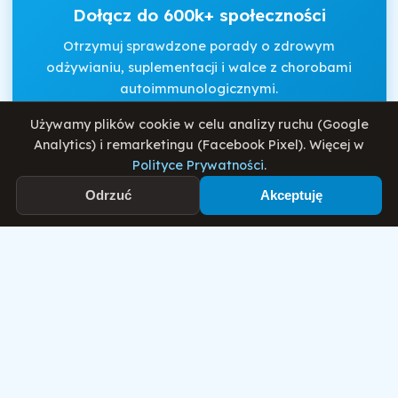
Dołącz do 600k+ społeczności
Otrzymuj sprawdzone porady o zdrowym
odżywianiu, suplementacji i walce z chorobami
autoimmunologicznymi.
Używamy plików cookie w celu analizy ruchu (Google
Analytics) i remarketingu (Facebook Pixel). Więcej w
Akceptuję
Regulamin
i
Politykę Prywatności
.
Polityce Prywatności
.
Odrzuć
Akceptuję
Zapisz się
Motywator Dietetyczny
© 2026 Damian Wiatrowski. Wszelkie prawa zastrzeżone.
Polityka Prywatności
Regulamin
O mnie
Blog