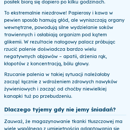
posiłek biorą się dopiero po kilku godzinach.
To ekstremalnie niezdrowe! Papierosy i kawa w
pewien sposób hamują głód, ale wyniszczają organy
wewnętrzne, powodują silne wydzielanie soków
trawiennych i osłabiają organizm pod kątem
glikemii. W rezultacie nałogowy palacz próbując
rzucić palenie doświadcza bardzo wielu
negatywnych objawów – apatii, drżenia rąk,
kłopotów z koncentracją, bólu głowy.
Rzucanie palenia w takiej sytuacji należałoby
zacząć łącznie z wdrożeniem zdrowych nawyków
żywieniowych i zacząć od choćby niewielkiej
kanapki tuż po przebudzeniu.
Dlaczego tyjemy gdy nie jemy śniadań?
Zauważ, że magazynowanie tkanki tłuszczowej ma
wiele wspólnego z umiejętnością adaptowania się