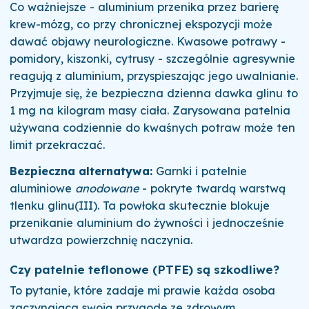
Co ważniejsze - aluminium przenika przez barierę
krew-mózg, co przy chronicznej ekspozycji może
dawać objawy neurologiczne. Kwasowe potrawy -
pomidory, kiszonki, cytrusy - szczególnie agresywnie
reagują z aluminium, przyspieszając jego uwalnianie.
Przyjmuje się, że bezpieczna dzienna dawka glinu to
1 mg na kilogram masy ciała. Zarysowana patelnia
używana codziennie do kwaśnych potraw może ten
limit przekraczać.
Bezpieczna alternatywa:
Garnki i patelnie
aluminiowe
anodowane
- pokryte twardą warstwą
tlenku glinu(III). Ta powłoka skutecznie blokuje
przenikanie aluminium do żywności i jednocześnie
utwardza powierzchnię naczynia.
Czy patelnie teflonowe (PTFE) są szkodliwe?
To pytanie, które zadaje mi prawie każda osoba
zaczynająca swoją przygodę ze zdrowym