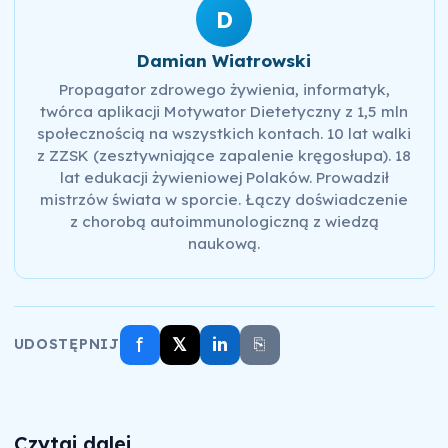
D
Damian Wiatrowski
Propagator zdrowego żywienia, informatyk,
twórca aplikacji Motywator Dietetyczny z 1,5 mln
społecznością na wszystkich kontach. 10 lat walki
z ZZSK (zesztywniające zapalenie kręgosłupa). 18
lat edukacji żywieniowej Polaków. Prowadził
mistrzów świata w sporcie. Łączy doświadczenie
z chorobą autoimmunologiczną z wiedzą
naukową.
f
𝕏
in
⎘
UDOSTĘPNIJ
Czytaj dalej