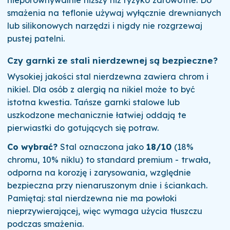
nieporównywalnie niższy niż ryzyko zdrowotne. Do
smażenia na teflonie używaj wyłącznie drewnianych
lub silikonowych narzędzi i nigdy nie rozgrzewaj
pustej patelni.
Czy garnki ze stali nierdzewnej są bezpieczne?
Wysokiej jakości stal nierdzewna zawiera chrom i
nikiel. Dla osób z alergią na nikiel może to być
istotna kwestia. Tańsze garnki stalowe lub
uszkodzone mechanicznie łatwiej oddają te
pierwiastki do gotujących się potraw.
Co wybrać?
Stal oznaczona jako
18/10
(18%
chromu, 10% niklu) to standard premium - trwała,
odporna na korozję i zarysowania, względnie
bezpieczna przy nienaruszonym dnie i ściankach.
Pamiętaj: stal nierdzewna nie ma powłoki
nieprzywierającej, więc wymaga użycia tłuszczu
podczas smażenia.