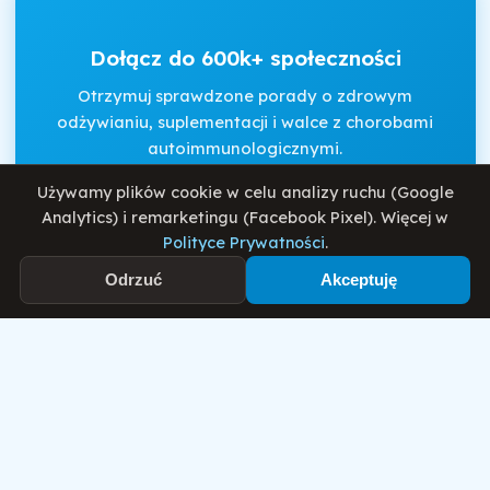
Dołącz do 600k+ społeczności
Otrzymuj sprawdzone porady o zdrowym
odżywianiu, suplementacji i walce z chorobami
autoimmunologicznymi.
Używamy plików cookie w celu analizy ruchu (Google
Analytics) i remarketingu (Facebook Pixel). Więcej w
Akceptuję
Regulamin
i
Politykę Prywatności
.
Polityce Prywatności
.
Odrzuć
Akceptuję
Zapisz się
Motywator Dietetyczny
© 2026 Damian Wiatrowski. Wszelkie prawa zastrzeżone.