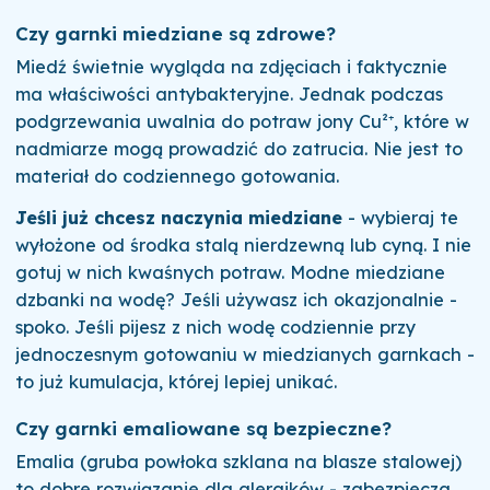
Czy garnki miedziane są zdrowe?
Miedź świetnie wygląda na zdjęciach i faktycznie
ma właściwości antybakteryjne. Jednak podczas
podgrzewania uwalnia do potraw jony Cu²⁺, które w
nadmiarze mogą prowadzić do zatrucia. Nie jest to
materiał do codziennego gotowania.
Jeśli już chcesz naczynia miedziane
- wybieraj te
wyłożone od środka stalą nierdzewną lub cyną. I nie
gotuj w nich kwaśnych potraw. Modne miedziane
dzbanki na wodę? Jeśli używasz ich okazjonalnie -
spoko. Jeśli pijesz z nich wodę codziennie przy
jednoczesnym gotowaniu w miedzianych garnkach -
to już kumulacja, której lepiej unikać.
Czy garnki emaliowane są bezpieczne?
Emalia (gruba powłoka szklana na blasze stalowej)
to dobre rozwiązanie dla alergików - zabezpiecza