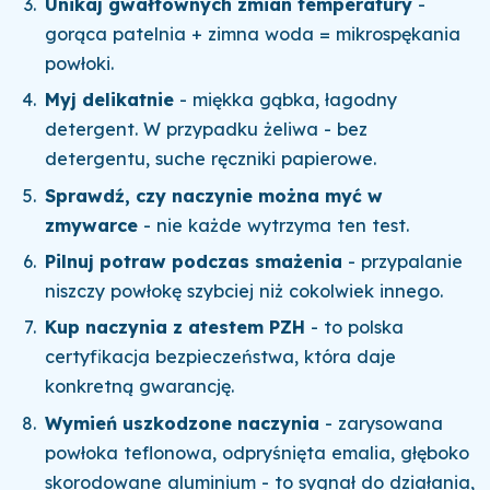
Unikaj gwałtownych zmian temperatury
-
gorąca patelnia + zimna woda = mikrospękania
powłoki.
Myj delikatnie
- miękka gąbka, łagodny
detergent. W przypadku żeliwa - bez
detergentu, suche ręczniki papierowe.
Sprawdź, czy naczynie można myć w
zmywarce
- nie każde wytrzyma ten test.
Pilnuj potraw podczas smażenia
- przypalanie
niszczy powłokę szybciej niż cokolwiek innego.
Kup naczynia z atestem PZH
- to polska
certyfikacja bezpieczeństwa, która daje
konkretną gwarancję.
Wymień uszkodzone naczynia
- zarysowana
powłoka teflonowa, odpryśnięta emalia, głęboko
skorodowane aluminium - to sygnał do działania,