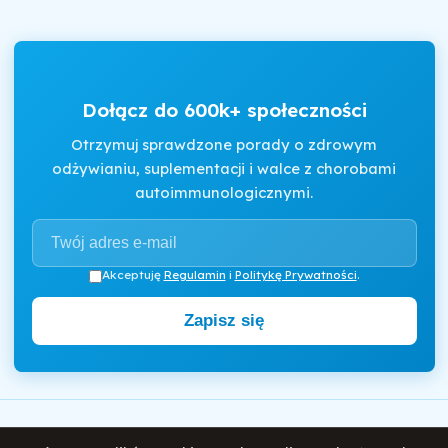
Dołącz do 600k+ społeczności
Otrzymuj sprawdzone porady o zdrowym
odżywianiu, suplementacji i walce z chorobami
autoimmunologicznymi.
Akceptuję
Regulamin
i
Politykę Prywatności
.
Zapisz się
Motywator Dietetyczny