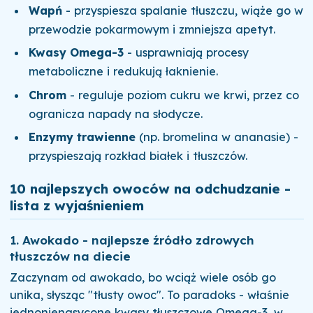
Wapń
- przyspiesza spalanie tłuszczu, wiąże go w
przewodzie pokarmowym i zmniejsza apetyt.
Kwasy Omega-3
- usprawniają procesy
metaboliczne i redukują łaknienie.
Chrom
- reguluje poziom cukru we krwi, przez co
ogranicza napady na słodycze.
Enzymy trawienne
(np. bromelina w ananasie) -
przyspieszają rozkład białek i tłuszczów.
10 najlepszych owoców na odchudzanie -
lista z wyjaśnieniem
1. Awokado - najlepsze źródło zdrowych
tłuszczów na diecie
Zaczynam od awokado, bo wciąż wiele osób go
unika, słysząc "tłusty owoc". To paradoks - właśnie
jednonienasycone kwasy tłuszczowe Omega-3, w