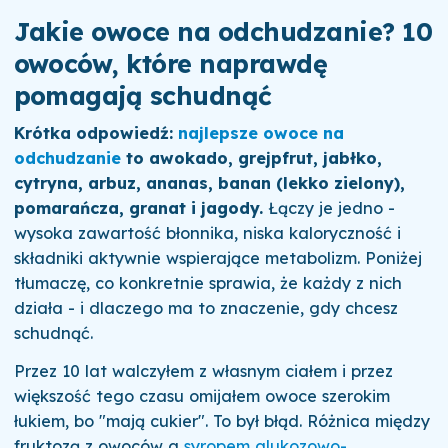
Jakie owoce na odchudzanie? 10
owoców, które naprawdę
pomagają schudnąć
Krótka odpowiedź:
najlepsze owoce na
odchudzanie
to awokado, grejpfrut, jabłko,
cytryna, arbuz, ananas, banan (lekko zielony),
pomarańcza, granat i jagody.
Łączy je jedno -
wysoka zawartość błonnika, niska kaloryczność i
składniki aktywnie wspierające metabolizm. Poniżej
tłumaczę, co konkretnie sprawia, że każdy z nich
działa - i dlaczego ma to znaczenie, gdy chcesz
schudnąć.
Przez 10 lat walczyłem z własnym ciałem i przez
większość tego czasu omijałem owoce szerokim
łukiem, bo "mają cukier". To był błąd. Różnica między
fruktozą z owoców a
syropem glukozowo-