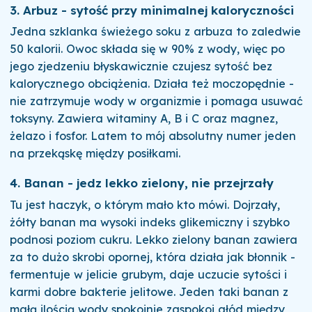
3. Arbuz - sytość przy minimalnej kaloryczności
Jedna szklanka świeżego soku z arbuza to zaledwie
50 kalorii. Owoc składa się w 90% z wody, więc po
jego zjedzeniu błyskawicznie czujesz sytość bez
kalorycznego obciążenia. Działa też moczopędnie -
nie zatrzymuje wody w organizmie i pomaga usuwać
toksyny. Zawiera witaminy A, B i C oraz magnez,
żelazo i fosfor. Latem to mój absolutny numer jeden
na przekąskę między posiłkami.
4. Banan - jedz lekko zielony, nie przejrzały
Tu jest haczyk, o którym mało kto mówi. Dojrzały,
żółty banan ma wysoki indeks glikemiczny i szybko
podnosi poziom cukru. Lekko zielony banan zawiera
za to dużo skrobi opornej, która działa jak błonnik -
fermentuje w jelicie grubym, daje uczucie sytości i
karmi dobre bakterie jelitowe. Jeden taki banan z
małą ilością wody spokojnie zaspokoi głód między