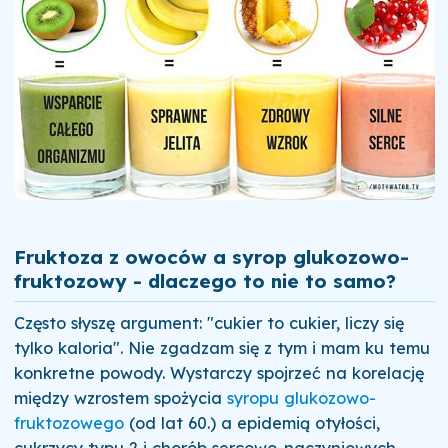
Fruktoza z owoców a syrop glukozowo-
fruktozowy - dlaczego to nie to samo?
Często słyszę argument: "cukier to cukier, liczy się
tylko kaloria". Nie zgadzam się z tym i mam ku temu
konkretne powody. Wystarczy spojrzeć na korelację
między wzrostem spożycia
syropu glukozowo-
fruktozowego
(od lat 60.) a epidemią otyłości,
cukrzycy typu 2 i chorób sercowo-naczyniowych -