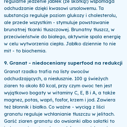
regularne jedzenie jabłek (ze skórką!) wspomaga
odchudzanie dzięki kwasowi ursolowemu. Ta
substancja reguluje poziom glukozy i cholesterolu,
ale przede wszystkim - stymuluje powstawanie
brunatnej tkanki tłuszczowej. Brunatny tłuszcz, w
przeciwieństwie do białego, aktywnie spala energię
w celu wytworzenia ciepła. Jabłko dziennie to nie
mit - to biochemia.
9. Granat - niedoceniany superfood na redukcji
Granat rzadko trafia na listy owoców
odchudzających, a niesłusznie. 100 g świeżych
ziaren to około 80 kcal, przy czym owoc ten jest
wyjątkowo bogaty w witaminy C, E, B i A, a także
magnez, potas, wapń, fosfor, krzem i jod. Zawiera
też błonnik i białko. Co ważne - wyciąg z liści
granatu reguluje wchłanianie tłuszczu w jelitach.
Garść ziaren granatu do owsianki albo sałatki to