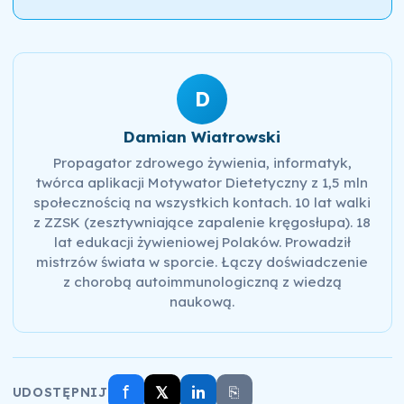
D
Damian Wiatrowski
Propagator zdrowego żywienia, informatyk,
twórca aplikacji Motywator Dietetyczny z 1,5 mln
społecznością na wszystkich kontach. 10 lat walki
z ZZSK (zesztywniające zapalenie kręgosłupa). 18
lat edukacji żywieniowej Polaków. Prowadził
mistrzów świata w sporcie. Łączy doświadczenie
z chorobą autoimmunologiczną z wiedzą
naukową.
f
𝕏
in
⎘
UDOSTĘPNIJ