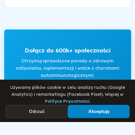
Dołącz do 600k+ społeczności
Otrzymuj sprawdzone porady o zdrowym
odżywianiu, suplementacji i walce z chorobami
autoimmunologicznymi.
Używamy plików cookie w celu analizy ruchu (Google
Analytics) i remarketingu (Facebook Pixel). Więcej w
Akceptuję
Regulamin
i
Politykę Prywatności
.
Polityce Prywatności
.
Odrzuć
Akceptuję
Zapisz się