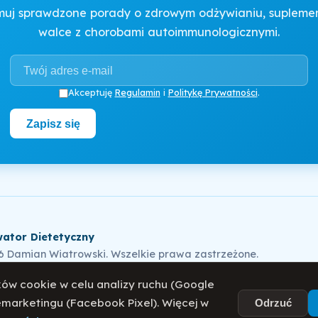
muj sprawdzone porady o zdrowym odżywianiu, suplement
walce z chorobami autoimmunologicznymi.
Akceptuję
Regulamin
i
Politykę Prywatności
.
Zapisz się
ator Dietetyczny
6 Damian Wiatrowski. Wszelkie prawa zastrzeżone.
ów cookie w celu analizy ruchu (Google
remarketingu (Facebook Pixel). Więcej w
Odrzuć
ka Prywatności
Regulamin
O mnie
Blog