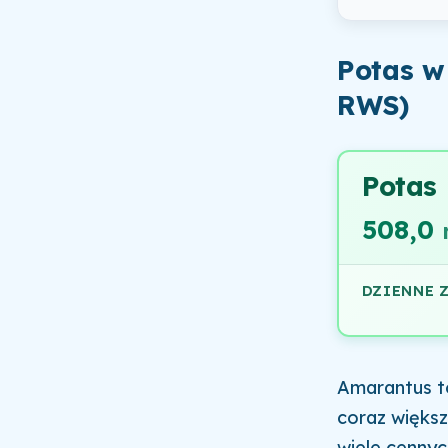
Potas w
RWS)
Potas
508,0
DZIENNE 
Amarantus to
coraz większ
wiele cennyc