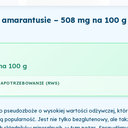
 amarantusie – 508 mg na 100 g
na 100 g
ZAPOTRZEBOWANIE (RWS)
 pseudozboże o wysokiej wartości odżywczej, któr
ą popularność. Jest nie tylko bezglutenowy, ale ta
h składników mineralnych, w tym potas. Sprawdźmy,