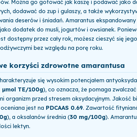
bów. Można go gotować jak kaszę i podawać jako 
ych, dodawać do zup i gulaszy, a także wykorzyst
ania deserów i śniadań. Amarantus ekspandowany 
 jako dodatek do musli, jogurtów i owsianek. Ponie
st dostępny przez cały rok, możesz cieszyć się jeg
 odżywczymi bez względu na porę roku.
e korzyści zdrowotne amarantusa
harakteryzuje się wysokim potencjałem antyoksyd
 µmol TE/100g
), co oznacza, że pomaga zwalczać
roni organizm przed stresem oksydacyjnym. Jakość b
 oceniana jest na
PDCAAS 0.69
. Zawartość fitynian
0g
), a oksalanów średnia (
30 mg/100g
). Amarantu
ości lektyn.