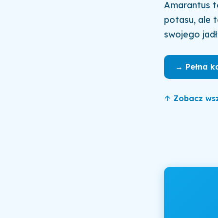
Amarantus to
potasu, ale 
swojego jadł
→ Pełna k
↑ Zobacz wsz