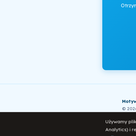
Otrzy
Motyw
© 202
Używamy plik
Analytics) i 
Polity