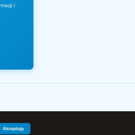
acji i
Akceptuję