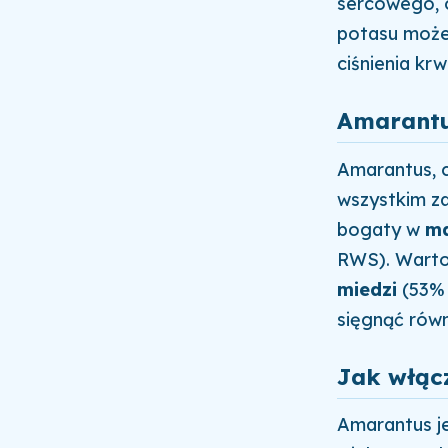
sercowego, 
potasu może 
ciśnienia kr
Amarantus
Amarantus, c
wszystkim za
bogaty w
m
RWS). Warto
miedzi
(53% 
sięgnąć równ
Jak włąc
Amarantus j