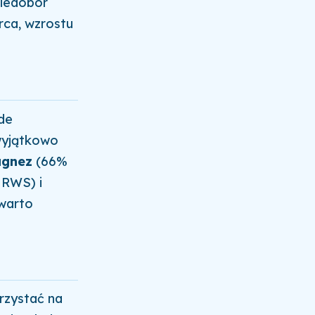
Niedobór
rca, wzrostu
de
 wyjątkowo
gnez
(66%
RWS) i
warto
rzystać na