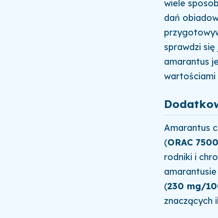
wiele sposo
dań obiadow
przygotowyw
sprawdzi się
amarantus je
wartościami
Dodatkow
Amarantus c
(
ORAC 7500
rodniki i ch
amarantusie
(
230 mg/10
znaczących il