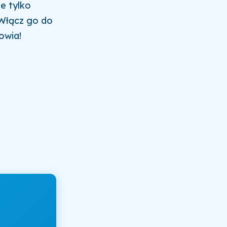
e tylko
 Włącz go do
owia!