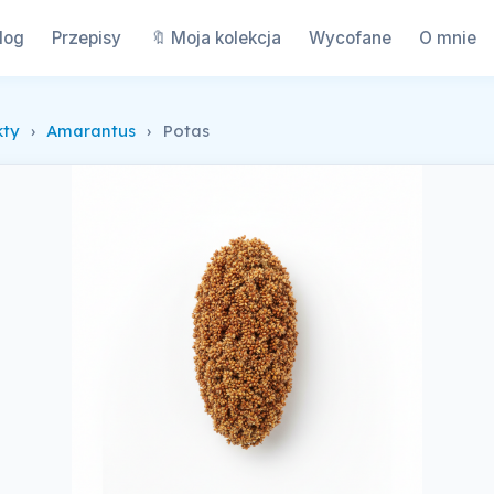
log
Przepisy
🔖 Moja kolekcja
Wycofane
O mnie
kty
›
Amarantus
›
Potas