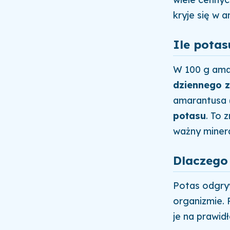
kryje się w 
Ile pota
W 100 g amar
dziennego 
amarantusa 
potasu
. To 
ważny minera
Dlaczego
Potas odgry
organizmie.
je na prawi