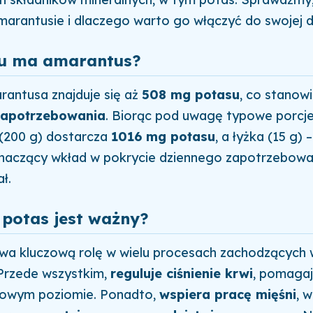
amarantusie i dlaczego warto go włączyć do swojej d
su ma amarantus?
antusa znajduje się aż
508 mg potasu
, co stanow
zapotrzebowania
. Biorąc pod uwagę typowe porcje
(200 g) dostarcza
1016 mg potasu
, a łyżka (15 g) 
znaczący wkład w pokrycie dziennego zapotrzebowa
ł.
 potas jest ważny?
wa kluczową rolę w wielu procesach zachodzących 
 Przede wszystkim,
reguluje ciśnienie krwi
, pomaga
dłowym poziomie. Ponadto,
wspiera pracę mięśni
, 