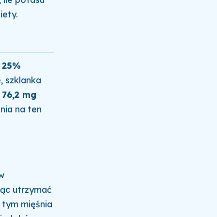
iety.
i
25%
, szklanka
–
76,2 mg
nia na ten
w
jąc utrzymać
w tym mięśnia