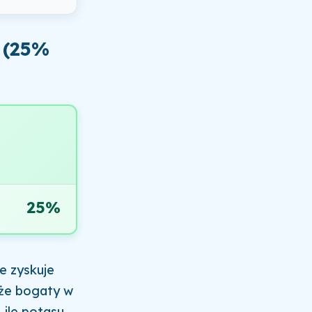
 (25%
25%
e zyskuje
kże bogaty w
 ile potasu