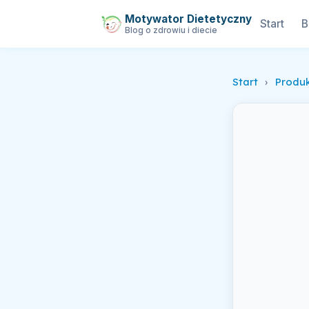
Motywator Dietetyczny
Start
B
Blog o zdrowiu i diecie
Start
›
Produ