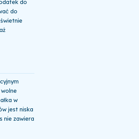
dodatek do
ywać do
świetnie
waż
o
acyjnym
 wolne
iałka w
ów jest niska
s nie zawiera