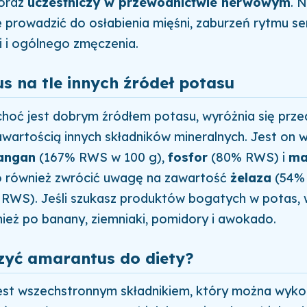
oraz
uczestniczy w przewodnictwie nerwowym
. 
prowadzić do osłabienia mięśni, zaburzeń rytmu se
wi i ogólnego zmęczenia.
 na tle innych źródeł potasu
hoć jest dobrym źródłem potasu, wyróżnia się prze
wartością innych składników mineralnych. Jest on
angan
(167% RWS w 100 g),
fosfor
(80% RWS) i
ma
 również zwrócić uwagę na zawartość
żelaza
(54% 
RWS). Jeśli szukasz produktów bogatych w potas, 
ież po banany, ziemniaki, pomidory i awokado.
zyć amarantus do diety?
est wszechstronnym składnikiem, który można wyko