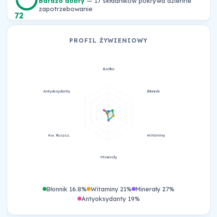
Bardzo dobry
— 17 składników pokrywa dzienne
zapotrzebowanie
72
PROFIL ŻYWIENIOWY
Białko
Antyoksydanty
Błonnik
Kw. tłuszcz.
Witaminy
Minerały
Błonnik 16.8%
Witaminy 21%
Minerały 27%
Antyoksydanty 19%