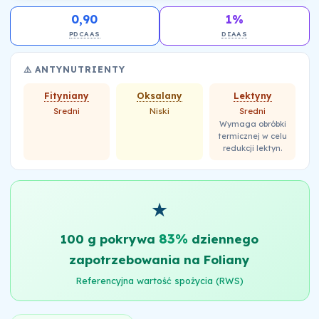
0,90
1%
PDCAAS
DIAAS
⚠️ ANTYNUTRIENTY
Fityniany
Oksalany
Lektyny
Sredni
Niski
Sredni
Wymaga obróbki
termicznej w celu
redukcji lektyn.
★
83%
100 g pokrywa
dziennego
zapotrzebowania na Foliany
Referencyjna wartość spożycia (RWS)