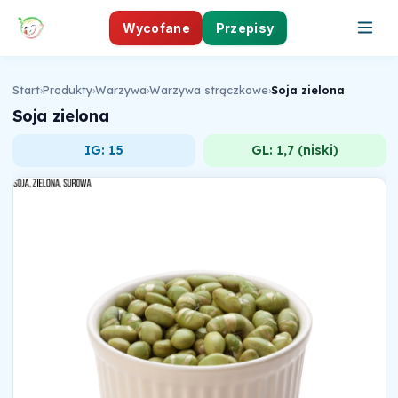
Wycofane
Przepisy
Start
›
Produkty
›
Warzywa
›
Warzywa strączkowe
›
Soja zielona
Soja zielona
IG: 15
GL: 1,7 (niski)