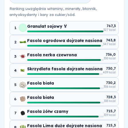
Ranking uwzględnia witaminy, minerały, błonnik,
antyoksydanty i kary za cukier/sód.
Granulat sojowy 🏅
767,3
1
327 kcal
Fasola ogrodowa dojrzałe nasiona
743,8
2
347 kcal
Fasola nerka czewrona
736,0
3
330 kcal
Skrzydlata fasola dojrzałe nasiona
730,7
4
409 kcal
Fasola biała
730,2
5
336 kcal
Fasola biała
728,3
6
333 kcal
Fasola żółw czarny
715,7
7
339 kcal
Fasola Lima duże dojrzałe nasiona
715,3
8