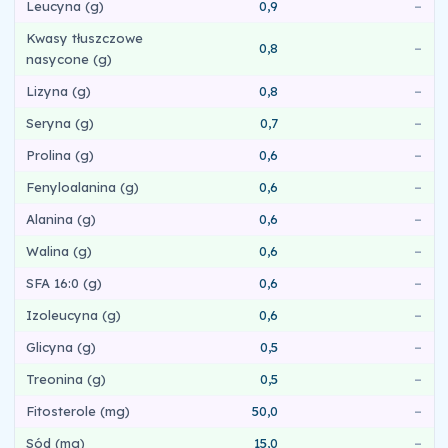
Leucyna (g)
0,9
–
Kwasy tłuszczowe
0,8
–
nasycone (g)
Lizyna (g)
0,8
–
Seryna (g)
0,7
–
Prolina (g)
0,6
–
Fenyloalanina (g)
0,6
–
Alanina (g)
0,6
–
Walina (g)
0,6
–
SFA 16:0 (g)
0,6
–
Izoleucyna (g)
0,6
–
Glicyna (g)
0,5
–
Treonina (g)
0,5
–
Fitosterole (mg)
50,0
–
Sód (mg)
15,0
–