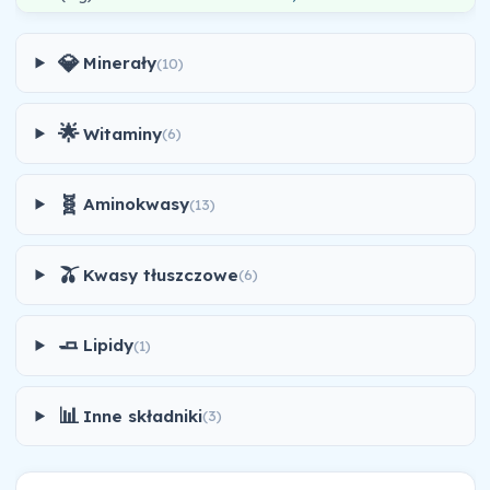
💎
Minerały
(10)
🌟
Witaminy
(6)
🧬
Aminokwasy
(13)
🫒
Kwasy tłuszczowe
(6)
🧈
Lipidy
(1)
📊
Inne składniki
(3)