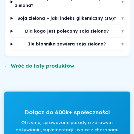
▾
zielona?
Soja zielona – jaki indeks glikemiczny (IG)?
▾
Dla kogo jest polecany soja zielona?
▾
Ile błonnika zawiera soja zielona?
▾
← Wróć do listy produktów
Dołącz do 600k+ społeczności
Otrzymuj sprawdzone porady o zdrowym
odżywianiu, suplementacji i walce z chorobami