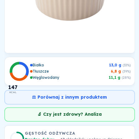
Białko
13,0 g
(33%)
Tłuszcze
6,8 g
(39%)
Węglowodany
11,1 g
(28%)
147
KCAL
⚖️ Porównaj z innym produktem
🔬 Czy jest zdrowy? Analiza
GĘSTOŚĆ ODŻYWCZA