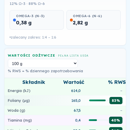
12% Ω-3 · 88% Ω-6
OMEGA-3 (N-3)
OMEGA-6 (N-6)
0,38 g
2,82 g
zalecany zakres: 1:4 – 1:6
WARTOŚCI ODŻYWCZE
· PEŁNA LISTA USDA
% RWS = % dziennego zapotrzebowania
Składnik
Wartość
% RWS
Energia (kJ)
614,0
–
Foliany (µg)
165,0
83%
Woda (g)
67,5
–
Tiamina (mg)
0,4
40%