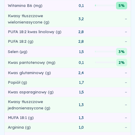
Witamina B6 (mg)
0,1
5%
Kwasy tłuszczowe
3,2
–
wielonienasycone (g)
PUFA 18:2 kwas linolowy (g)
2,8
–
PUFA 18:2 (g)
2,8
–
Selen (µg)
1,5
3%
Kwas pantotenowy (mg)
0,1
2%
Kwas glutaminowy (g)
2,4
–
Popiół (g)
1,7
–
Kwas asparaginowy (g)
1,5
–
Kwasy tłuszczowe
1,3
–
jednonienasycone (g)
MUFA 18:1 (g)
1,3
–
Arginina (g)
1,0
–