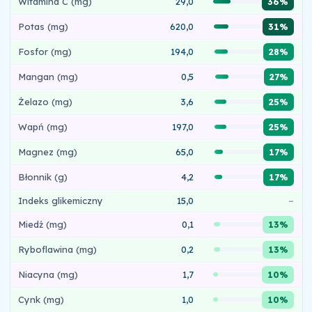
Witamina C (mg)
29,0
36%
Potas (mg)
620,0
31%
Fosfor (mg)
194,0
28%
Mangan (mg)
0,5
27%
Żelazo (mg)
3,6
25%
Wapń (mg)
197,0
25%
Magnez (mg)
65,0
17%
Błonnik (g)
4,2
17%
Indeks glikemiczny
15,0
–
Miedź (mg)
0,1
13%
Ryboflawina (mg)
0,2
13%
Niacyna (mg)
1,7
10%
Cynk (mg)
1,0
10%