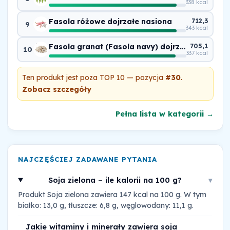
338 kcal
Fasola różowe dojrzałe nasiona
712,3
9
343 kcal
Fasola granat (Fasola navy) dojrzałe nasiona
705,1
10
337 kcal
Ten produkt jest poza TOP 10 — pozycja
#30
.
Zobacz szczegóły
Pełna lista w kategorii →
NAJCZĘŚCIEJ ZADAWANE PYTANIA
Soja zielona – ile kalorii na 100 g?
▾
Produkt Soja zielona zawiera 147 kcal na 100 g. W tym
białko: 13,0 g, tłuszcze: 6,8 g, węglowodany: 11,1 g.
Jakie witaminy i minerały zawiera soja