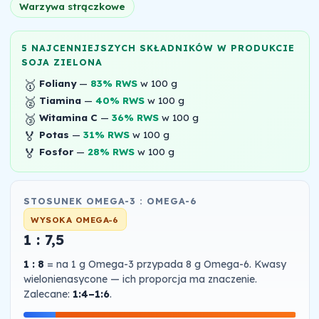
Warzywa strączkowe
5 NAJCENNIEJSZYCH SKŁADNIKÓW W PRODUKCIE
SOJA ZIELONA
🥇
Foliany
—
83% RWS
w 100 g
🥈
Tiamina
—
40% RWS
w 100 g
🥉
Witamina C
—
36% RWS
w 100 g
🏅
Potas
—
31% RWS
w 100 g
🏅
Fosfor
—
28% RWS
w 100 g
STOSUNEK OMEGA-3 : OMEGA-6
WYSOKA OMEGA-6
1 : 7,5
1 : 8
= na 1 g Omega-3 przypada 8 g Omega-6. Kwasy
wielonienasycone — ich proporcja ma znaczenie.
Zalecane:
1:4–1:6
.