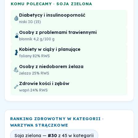
KOMU POLECAMY · SOJA ZIELONA
Diabetycy i insulinooporność
🩸
niski IG (15)
Osoby z problemami trawiennymi
🫄
błonnik 4,2 g/100 g
Kobiety w ciąży i planujące
🤰
foliany 82% RWS
Osoby z niedoborem żelaza
💪
żelazo 25% RWS
Zdrowie kości i zębów
🦴
wapń 24% RWS
RANKING ZDROWOTNY W KATEGORII ·
WARZYWA STRĄCZKOWE
Soja zielona —
#30
z 45 w kategorii