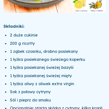
Składniki:
2 duże cukinie
200 g ricotty
1 ząbek czosnku, drobno posiekany
1 łyżka posiekanego świeżego koperku
1 łyżka posiekanej świeżej bazylii
1 łyżka posiekanej świeżej mięty
1 łyżka oliwy z oliwek extra virgin
Sok z połowy cytryny
Sól i pieprz do smaku
Opcjonalnie: starta skórka z cytryny, kilka kropli