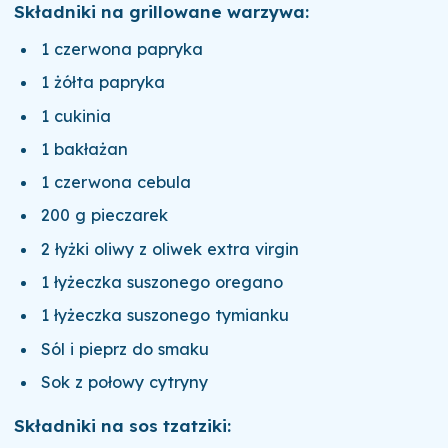
Składniki na grillowane warzywa:
1 czerwona papryka
1 żółta papryka
1 cukinia
1 bakłażan
1 czerwona cebula
200 g pieczarek
2 łyżki oliwy z oliwek extra virgin
1 łyżeczka suszonego oregano
1 łyżeczka suszonego tymianku
Sól i pieprz do smaku
Sok z połowy cytryny
Składniki na sos tzatziki: