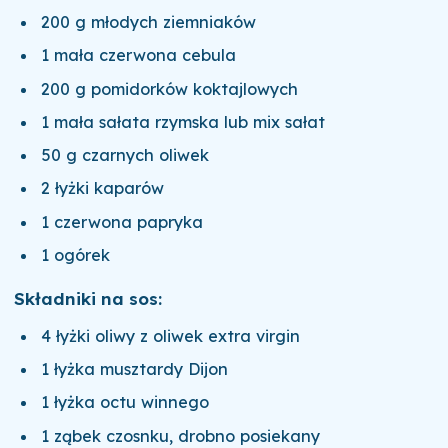
200 g młodych ziemniaków
1 mała czerwona cebula
200 g pomidorków koktajlowych
1 mała sałata rzymska lub mix sałat
50 g czarnych oliwek
2 łyżki kaparów
1 czerwona papryka
1 ogórek
Składniki na sos:
4 łyżki oliwy z oliwek extra virgin
1 łyżka musztardy Dijon
1 łyżka octu winnego
1 ząbek czosnku, drobno posiekany