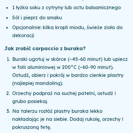
1 łyżka soku z cytryny lub octu balsamicznego
Sól i pieprz do smaku
Opcjonalnie: kilka kropli miodu, świeże zioła do
dekoracji
Jak zrobić carpaccio z buraka?
Buraki ugotuj w skórce (~45-60 minut) lub upiecz
w folii aluminiowej w 200°C (~60-90 minut).
Ostudź, obierz i pokrój w bardzo cienkie plastry
(najlepiej mandoliną).
Orzechy podpraż na suchej patelni, ostudź i
grubo posiekaj.
Na talerzu rozłóż plastry buraka lekko
nakładając je na siebie. Dodaj rukolę, orzechy i
pokruszoną fetę.