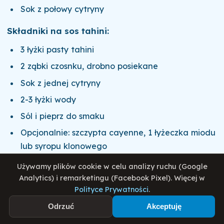
Sok z połowy cytryny
Składniki na sos tahini:
3 łyżki pasty tahini
2 ząbki czosnku, drobno posiekane
Sok z jednej cytryny
2-3 łyżki wody
Sól i pieprz do smaku
Opcjonalnie: szczypta cayenne, 1 łyżeczka miodu
lub syropu klonowego
Używamy plików cookie w celu analizy ruchu (Google
Do podania:
Analytics) i remarketingu (Facebook Pixel). Więcej w
Świeża kolendra lub pietruszka
Polityce Prywatności
.
Pestki granatu (opcjonalnie)
Odrzuć
Akceptuję