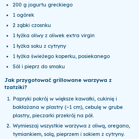
200 g jogurtu greckiego
1 ogórek
2 ząbki czosnku
1 łyżka oliwy z oliwek extra virgin
1 łyżka soku z cytryny
1 łyżka świeżego koperku, posiekanego
Sól i pieprz do smaku
Jak przygotować grillowane warzywa z
tzatziki?
Papryki pokrój w większe kawałki, cukinię i
bakłażana w plastry (~1 cm), cebulę w grube
plastry, pieczarki przekrój na pół.
Wymieszaj wszystkie warzywa z oliwą, oregano,
tymiankiem, solą, pieprzem i sokiem z cytryny.