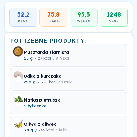
52,2
75,8
95,3
1248
BIAŁ.
TŁUSZ.
WĘGLE
KCAL
POTRZEBNE PRODUKTY:
Musztarda ziarnista
15 g
/ 27 kcal
0.8 łyżka
Udko z kurczaka
250 g
/ 530 kcal
2 sztuki
Natka pietruszki
1 łyżeczka
Oliwa z oliwek
30 g
/ 265 kcal
3 łyżki