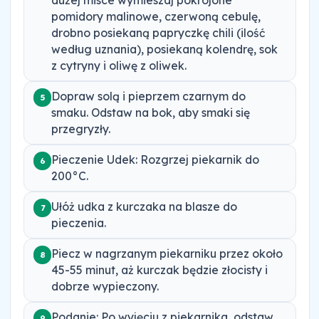
dużej misce wymieszaj pokrojone
pomidory malinowe, czerwoną cebulę,
drobno posiekaną papryczkę chili (ilość
według uznania), posiekaną kolendrę, sok
z cytryny i oliwę z oliwek.
Dopraw solą i pieprzem czarnym do
5
smaku. Odstaw na bok, aby smaki się
przegryzły.
Pieczenie Udek: Rozgrzej piekarnik do
6
200°C.
Ułóż udka z kurczaka na blasze do
7
pieczenia.
Piecz w nagrzanym piekarniku przez około
8
45-55 minut, aż kurczak będzie złocisty i
dobrze wypieczony.
Podanie: Po wyjęciu z piekarnika, odstaw
9