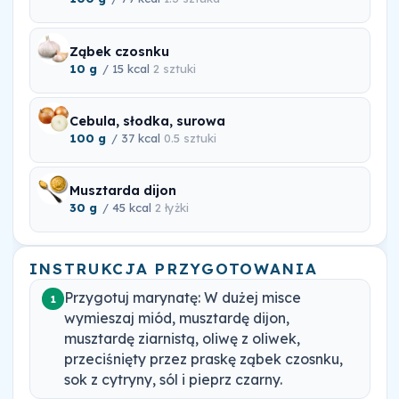
Ząbek czosnku
10 g
/ 15 kcal
2 sztuki
Cebula, słodka, surowa
100 g
/ 37 kcal
0.5 sztuki
Musztarda dijon
30 g
/ 45 kcal
2 łyżki
INSTRUKCJA PRZYGOTOWANIA
Przygotuj marynatę: W dużej misce
1
wymieszaj miód, musztardę dijon,
musztardę ziarnistą, oliwę z oliwek,
przeciśnięty przez praskę ząbek czosnku,
sok z cytryny, sól i pieprz czarny.