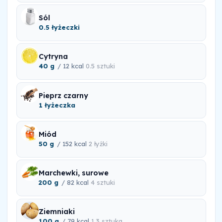
Sól
0.5 łyżeczki
Cytryna
40 g
/ 12 kcal
0.5 sztuki
Pieprz czarny
1 łyżeczka
Miód
50 g
/ 152 kcal
2 łyżki
Marchewki, surowe
200 g
/ 82 kcal
4 sztuki
Ziemniaki
100 g
/ 79 kcal
1.3 sztuka