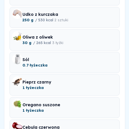
Udko z kurczaka
250 g
/ 530 kcal
2 sztuki
Oliwa z oliwek
30 g
/ 265 kcal
3 łyżki
Sól
0.7 łyżeczka
Pieprz czarny
1 łyżeczka
Oregano suszone
1 łyżeczka
Cebula czerwona