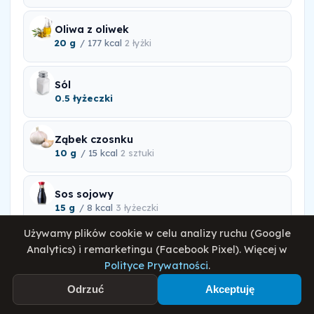
Oliwa z oliwek
20 g
/ 177 kcal
2 łyżki
Sól
0.5 łyżeczki
Ząbek czosnku
10 g
/ 15 kcal
2 sztuki
Sos sojowy
15 g
/ 8 kcal
3 łyżeczki
Używamy plików cookie w celu analizy ruchu (Google
Imbir mielony
Analytics) i remarketingu (Facebook Pixel). Więcej w
10 g
/ 34 kcal
1 łyżka
Polityce Prywatności
.
Odrzuć
Akceptuję
Papryka czerwona