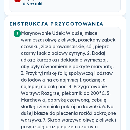
0.5 sztuki
INSTRUKCJA PRZYGOTOWANIA
Marynowanie Udek: W dużej misce
1
wymieszaj oliwę z oliwek, posiekany ząbek
czosnku, zioła prowansalskie, sól, pieprz
czarny i sok z połowy cytryny. 2. Dodaj
udka z kurczaka i dokładnie wymieszaj,
aby były równomiernie pokryte marynatą.
3. Przykryj miskę folią spożywczą i odstaw
do lodówki na co najmniej 1 godzinę, a
najlepiej na całą noc. 4. Przygotowanie
Warzyw: Rozgrzej piekarnik do 200°C. 5.
Marchewki, paprykę czerwoną, cebulę
słodką i ziemniaki pokrój na kawałki. 6. Na
dużej blasze do pieczenia rozłóż pokrojone
warzywa. 7. Skrop warzywa oliwą z oliwek i
posyp solą oraz pieprzem czarnym.