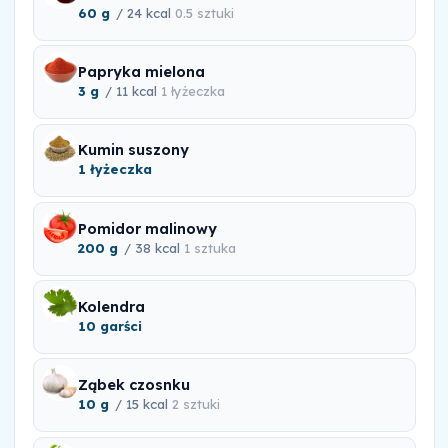
60 g
/ 24 kcal
0.5 sztuki
Papryka mielona
3 g
/ 11 kcal
1 łyżeczka
Kumin suszony
1 łyżeczka
Pomidor malinowy
200 g
/ 38 kcal
1 sztuka
Kolendra
10 garści
Ząbek czosnku
10 g
/ 15 kcal
2 sztuki