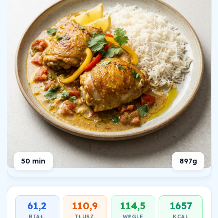
50 min
897g
61,2
110,9
114,5
1657
BIAŁ.
TŁUSZ.
WĘGLE
KCAL