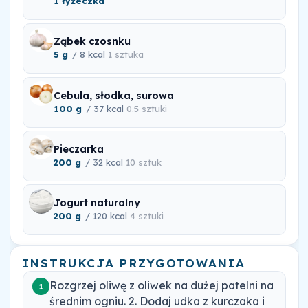
1 łyżeczka
Ząbek czosnku
5 g
/ 8 kcal
1 sztuka
Cebula, słodka, surowa
100 g
/ 37 kcal
0.5 sztuki
Pieczarka
200 g
/ 32 kcal
10 sztuk
Jogurt naturalny
200 g
/ 120 kcal
4 sztuki
INSTRUKCJA PRZYGOTOWANIA
Rozgrzej oliwę z oliwek na dużej patelni na
1
średnim ogniu. 2. Dodaj udka z kurczaka i