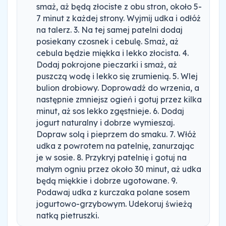
smaż, aż będą złociste z obu stron, około 5-
7 minut z każdej strony. Wyjmij udka i odłóż
na talerz. 3. Na tej samej patelni dodaj
posiekany czosnek i cebulę. Smaż, aż
cebula będzie miękka i lekko złocista. 4.
Dodaj pokrojone pieczarki i smaż, aż
puszczą wodę i lekko się zrumienią. 5. Wlej
bulion drobiowy. Doprowadź do wrzenia, a
następnie zmniejsz ogień i gotuj przez kilka
minut, aż sos lekko zgęstnieje. 6. Dodaj
jogurt naturalny i dobrze wymieszaj.
Dopraw solą i pieprzem do smaku. 7. Włóż
udka z powrotem na patelnię, zanurzając
je w sosie. 8. Przykryj patelnię i gotuj na
małym ogniu przez około 30 minut, aż udka
będą miękkie i dobrze ugotowane. 9.
Podawaj udka z kurczaka polane sosem
jogurtowo-grzybowym. Udekoruj świeżą
natką pietruszki.