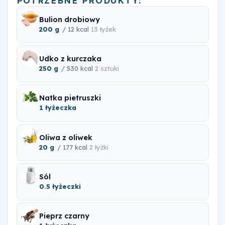
POTRZEBNE PRODUKTY:
Bulion drobiowy
200 g
/ 12 kcal
13 łyżek
Udko z kurczaka
250 g
/ 530 kcal
2 sztuki
Natka pietruszki
1 łyżeczka
Oliwa z oliwek
20 g
/ 177 kcal
2 łyżki
Sól
0.5 łyżeczki
Pieprz czarny