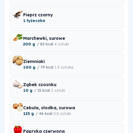
Pieprz czarny
1 łyżeczka
Marchewki, surowe
200 g
/ 82 kcal
4 sztuki
Ziemniaki
100 g
/ 79 kcal
1.3 sztuka
Ząbek czosnku
10 g
/ 15 kcal
2 sztuki
Cebula, słodka, surowa
125 g
/ 46 kcal
0.5 sztuki
Papryka czerwona