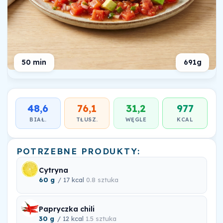
50 min
691g
48,6
76,1
31,2
977
BIAŁ.
TŁUSZ.
WĘGLE
KCAL
POTRZEBNE PRODUKTY:
Cytryna
60 g
/ 17 kcal
0.8 sztuka
Papryczka chili
30 g
/ 12 kcal
1.5 sztuka