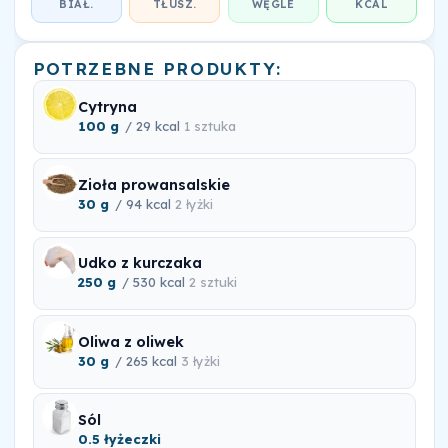
BIAŁ.
TŁUSZ.
WĘGLE
KCAL
POTRZEBNE PRODUKTY:
Cytryna
100 g
/ 29 kcal
1 sztuka
Zioła prowansalskie
30 g
/ 94 kcal
2 łyżki
Udko z kurczaka
250 g
/ 530 kcal
2 sztuki
Oliwa z oliwek
30 g
/ 265 kcal
3 łyżki
Sól
0.5 łyżeczki