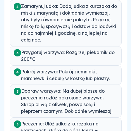
Zamarynuj udka: Dodaj udka z kurczaka do
2
miski z marynatą i dokładnie wymieszaj,
aby były równomiernie pokryte. Przykryj
miskę folią spożywczą i odstaw do lodówki
na co najmniej 1 godzinę, a najlepiej na
całą noc.
Przygotuj warzywa: Rozgrzej piekarnik do
3
200°C.
Pokrój warzywa: Pokrój ziemniaki,
4
marchewki i cebulę w kostkę lub plastry.
Dopraw warzywa: Na dużej blasze do
5
pieczenia rozłóż pokrojone warzywa.
Skrop oliwą z oliwek, posyp solą i
pieprzem czarnym. Dokładnie wymieszaj.
Pieczenie: Ułóż udka z kurczaka na
6
warzywach, skórą do góry. Piecz w