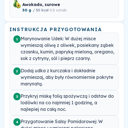
Awokado, surowe
30 g
/ 50 kcal
0.5 sztuki
INSTRUKCJA PRZYGOTOWANIA
Marynowanie Udek: W dużej misce
1
wymieszaj oliwę z oliwek, posiekany ząbek
czosnku, kumin, paprykę mieloną, oregano,
sok z cytryny, sól i pieprz czarny.
Dodaj udka z kurczaka i dokładnie
2
wymieszaj, aby były równomiernie pokryte
marynatą.
Przykryj miskę folią spożywczą i odstaw do
3
lodówki na co najmniej 1 godzinę, a
najlepiej na całą noc.
Przygotowanie Salsy Pomidorowej: W
4