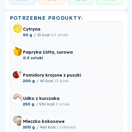
POTRZEBNE PRODUKTY:
Cytryna
50 g
/ 15 kcal
0.5 sztuki
Papryka żółta, surowa
0.5 sztuki
Pomidory krojone z puszki
200 g
/ 40 kcal
13 łyżek
Udko z kurczaka
250 g
/ 530 kcal
2 sztuki
Mleczko kokosowe
200 g
/ 460 kcal
1 szklanka