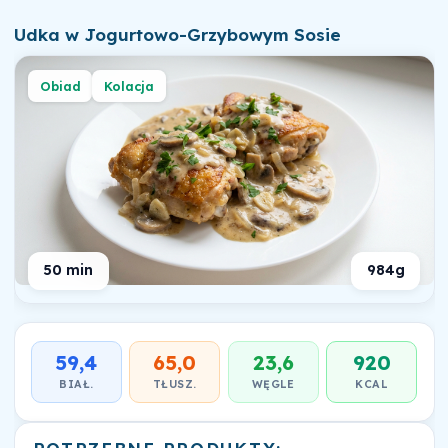
Udka w Jogurtowo-Grzybowym Sosie
Obiad
Kolacja
50 min
984g
59,4
65,0
23,6
920
BIAŁ.
TŁUSZ.
WĘGLE
KCAL