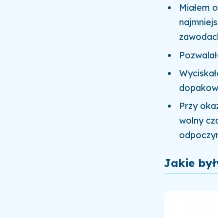
Miałem ok
najmniej
zawodac
Pozwalał
Wyciskałe
dopakowa
Przy oka
wolny cza
odpoczyne
Jakie był