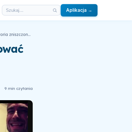
Aplikacja →
20 rad od praktyka, jak odbudować jelita - Historia zniszczonego i odbudowanego zdrowia
dować
9 min czytania