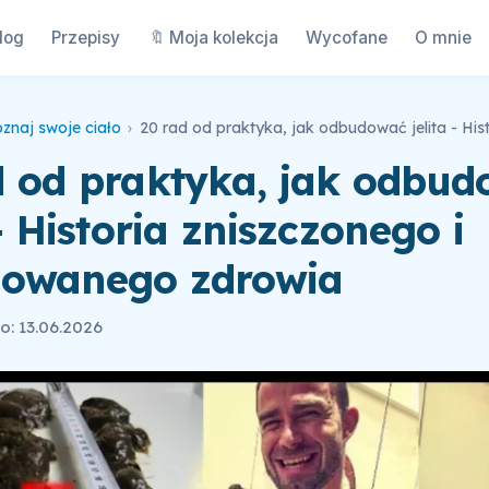
log
Przepisy
🔖 Moja kolekcja
Wycofane
O mnie
znaj swoje ciało
›
d od praktyka, jak odbu
 - Historia zniszczonego i
owanego zdrowia
: 13.06.2026