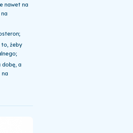
ie nawet na
 na
osteron;
 to, żeby
lnego;
 dobę, a
– na