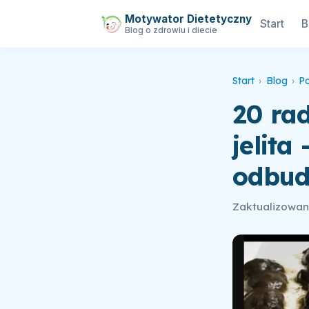
Motywator Dietetyczny
Start
B
Blog o zdrowiu i diecie
Start
›
Blog
›
Po
20 ra
jelita
odbud
Zaktualizowano