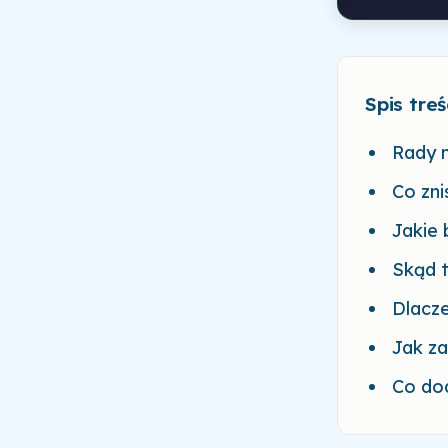
Spis treś
Rady n
Co zni
Jakie 
Skąd 
Dlacze
Jak z
Co dod