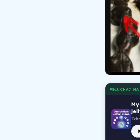
SŁUCHAJ NA
My
jel
Zdro