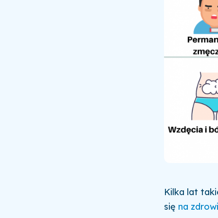
Kilka lat ta
się
na zdrow