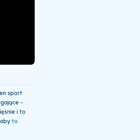
en sport
agające –
ęśnie i to
 aby
to