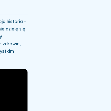
a historia –
ie dzielę się
y
 zdrowie,
zystkim