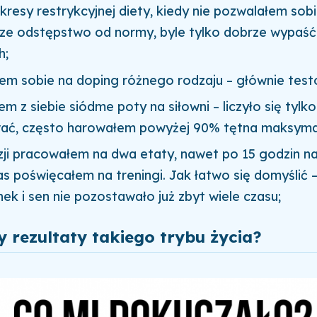
resy restrykcyjnej diety, kiedy nie pozwalałem sob
sze odstępstwo od normy, byle tylko dobrze wypaść
h;
em sobie na doping różnego rodzaju – głównie test
m z siebie siódme poty na siłowni – liczyło się tylko
ć, często harowałem powyżej 90% tętna maksyma
zji pracowałem na dwa etaty, nawet po 15 godzin na
s poświęcałem na treningi. Jak łatwo się domyślić 
k i sen nie pozostawało już zbyt wiele czasu;
y rezultaty takiego trybu życia?