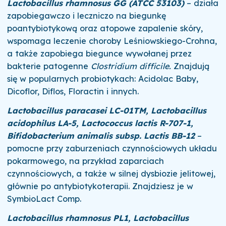
Lactobacillus rhamnosus GG (ATCC 53103)
– działa
zapobiegawczo i leczniczo na biegunkę
poantybiotykową oraz atopowe zapalenie skóry,
wspomaga leczenie choroby Leśniowskiego-Crohna,
a także zapobiega biegunce wywołanej przez
bakterie patogenne
Clostridium difficile.
Znajdują
się w popularnych probiotykach: Acidolac Baby,
Dicoflor, Diflos, Floractin i innych.
Lactobacillus paracasei LC-01TM, Lactobacillus
acidophilus LA-5, Lactococcus lactis R-707-1,
Bifidobacterium animalis subsp. Lactis BB-12
–
pomocne przy zaburzeniach czynnościowych układu
pokarmowego, na przykład zaparciach
czynnościowych, a także w silnej dysbiozie jelitowej,
głównie po antybiotykoterapii. Znajdziesz je w
SymbioLact Comp.
Lactobacillus rhamnosus PL1, Lactobacillus