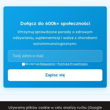
Dołącz do 600k+ społeczności
Otrzymuj sprawdzone porady o zdrowym
odżywianiu, suplementacji i walce z chorobami
autoimmunologicznymi.
Akceptuję
Regulamin
i
Politykę Prywatności
.
Zapisz się
Motywator Dietetyczny
Używamy plików cookie w celu analizy ruchu (Google
© 2026 Damian Wiatrowski. Wszelkie prawa zastrzeżone.