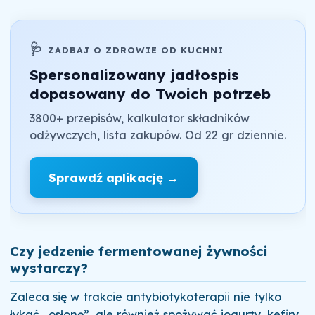
🩺
ZADBAJ O ZDROWIE OD KUCHNI
Spersonalizowany jadłospis
dopasowany do Twoich potrzeb
3800+ przepisów, kalkulator składników
odżywczych, lista zakupów. Od 22 gr dziennie.
Sprawdź aplikację →
Czy jedzenie fermentowanej żywności
wystarczy?
Zaleca się w trakcie antybiotykoterapii nie tylko
łykać „osłonę”, ale również spożywać jogurty, kefiry,