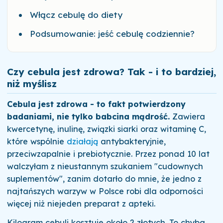
Włącz cebulę do diety
Podsumowanie: jeść cebulę codziennie?
Czy cebula jest zdrowa? Tak - i to bardziej,
niż myślisz
Cebula jest zdrowa - to fakt potwierdzony
badaniami, nie tylko babcina mądrość.
Zawiera
kwercetynę, inulinę, związki siarki oraz witaminę C,
które wspólnie
działają
antybakteryjnie,
przeciwzapalnie i prebiotycznie. Przez ponad 10 lat
walczyłam z nieustannym szukaniem "cudownych
suplementów", zanim dotarło do mnie, że jedno z
najtańszych warzyw w Polsce robi dla odporności
więcej niż niejeden preparat z apteki.
Kilogram cebuli kosztuje około 2 złotych. To chyba