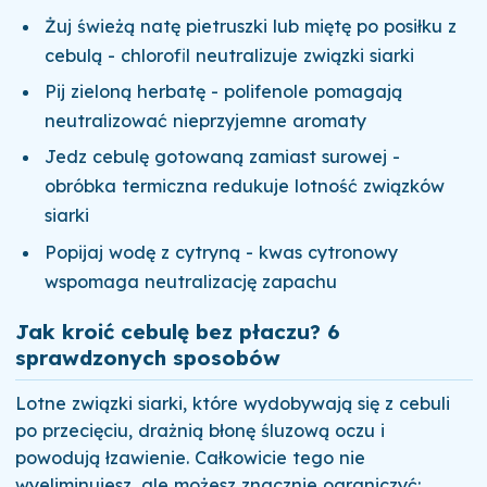
Żuj świeżą natę pietruszki lub miętę po posiłku z
cebulą - chlorofil neutralizuje związki siarki
Pij zieloną herbatę - polifenole pomagają
neutralizować nieprzyjemne aromaty
Jedz cebulę gotowaną zamiast surowej -
obróbka termiczna redukuje lotność związków
siarki
Popijaj wodę z cytryną - kwas cytronowy
wspomaga neutralizację zapachu
Jak kroić cebulę bez płaczu? 6
sprawdzonych sposobów
Lotne związki siarki, które wydobywają się z cebuli
po przecięciu, drażnią błonę śluzową oczu i
powodują łzawienie. Całkowicie tego nie
wyeliminujesz, ale możesz znacznie ograniczyć: