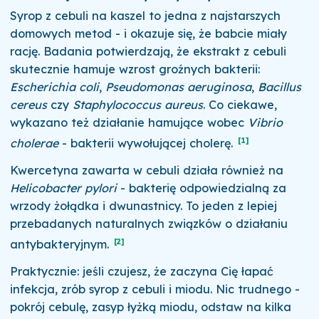
Syrop z cebuli na kaszel to jedna z najstarszych
domowych metod - i okazuje się, że babcie miały
rację. Badania potwierdzają, że ekstrakt z cebuli
skutecznie hamuje wzrost groźnych bakterii:
Escherichia coli
,
Pseudomonas aeruginosa
,
Bacillus
cereus
czy
Staphylococcus aureus
. Co ciekawe,
wykazano też działanie hamujące wobec
Vibrio
[1]
cholerae
- bakterii wywołującej cholerę.
Kwercetyna zawarta w cebuli działa również na
Helicobacter pylori
- bakterię odpowiedzialną za
wrzody żołądka i dwunastnicy. To jeden z lepiej
przebadanych naturalnych związków o działaniu
[2]
antybakteryjnym.
Praktycznie: jeśli czujesz, że zaczyna Cię łapać
infekcja, zrób syrop z cebuli i miodu. Nic trudnego -
pokrój cebulę, zasyp łyżką miodu, odstaw na kilka