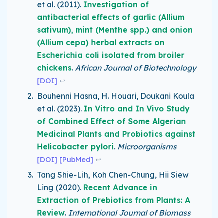
et al.
(2011)
.
Investigation of
antibacterial effects of garlic (Allium
sativum), mint (Menthe spp.) and onion
(Allium cepa) herbal extracts on
Escherichia coli isolated from broiler
chickens
.
African Journal of Biotechnology
[DOI]
↩
Bouhenni Hasna, H. Houari, Doukani Koula
et al.
(2023)
.
In Vitro and In Vivo Study
of Combined Effect of Some Algerian
Medicinal Plants and Probiotics against
Helicobacter pylori
.
Microorganisms
[DOI]
[PubMed]
↩
Tang Shie-Lih, Koh Chen-Chung, Hii Siew
Ling
(2020)
.
Recent Advance in
Extraction of Prebiotics from Plants: A
Review
.
International Journal of Biomass