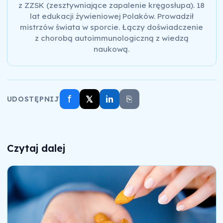
z ZZSK (zesztywniające zapalenie kręgosłupa). 18
lat edukacji żywieniowej Polaków. Prowadził
mistrzów świata w sporcie. Łączy doświadczenie
z chorobą autoimmunologiczną z wiedzą
naukową.
f
𝕏
in
⎘
UDOSTĘPNIJ
Czytaj dalej