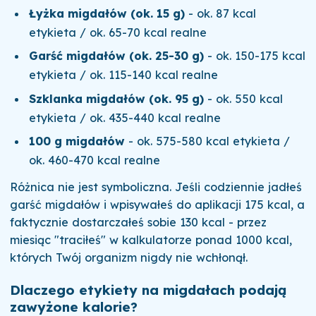
Łyżka migdałów (ok. 15 g)
- ok. 87 kcal
etykieta / ok. 65-70 kcal realne
Garść migdałów (ok. 25-30 g)
- ok. 150-175 kcal
etykieta / ok. 115-140 kcal realne
Szklanka migdałów (ok. 95 g)
- ok. 550 kcal
etykieta / ok. 435-440 kcal realne
100 g migdałów
- ok. 575-580 kcal etykieta /
ok. 460-470 kcal realne
Różnica nie jest symboliczna. Jeśli codziennie jadłeś
garść migdałów i wpisywałeś do aplikacji 175 kcal, a
faktycznie dostarczałeś sobie 130 kcal - przez
miesiąc "traciłeś" w kalkulatorze ponad 1000 kcal,
których Twój organizm nigdy nie wchłonął.
Dlaczego etykiety na migdałach podają
zawyżone kalorie?