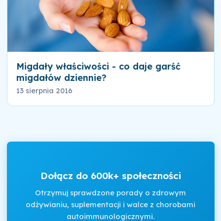
Migdały właściwości - co daje garść
migdałów dziennie?
13 sierpnia 2016
Dołącz do 600k+ społeczności
Otrzymuj sprawdzone porady o zdrowym
odżywianiu, suplementacji i walce z chorobami
autoimmunologicznymi.