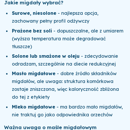
Jakie migdały wybrać?
Surowe, niesolone
- najlepsza opcja,
zachowany pełny profil odżywczy
Prażone bez soli
- dopuszczalne, ale z umiarem
(wyższa temperatura może degradować
tłuszcze)
Solone lub smażone w oleju
- zdecydowanie
odradzam, szczególnie na diecie redukcyjnej
Masło migdałowe
- dobre źródło składników
migdałów, ale uwaga: struktura komórkowa
zostaje zniszczona, więc kaloryczność zbliżona
do tej z etykiety
Mleko migdałowe
- ma bardzo mało migdałów,
nie traktuj go jako odpowiednika orzechów
Ważna uwaga o maśle migdałowym