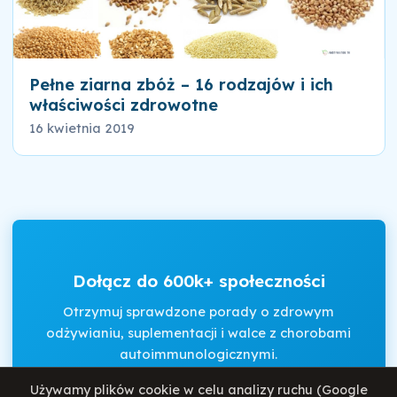
Pełne ziarna zbóż – 16 rodzajów i ich
właściwości zdrowotne
16 kwietnia 2019
Dołącz do 600k+ społeczności
Otrzymuj sprawdzone porady o zdrowym
odżywianiu, suplementacji i walce z chorobami
autoimmunologicznymi.
Używamy plików cookie w celu analizy ruchu (Google