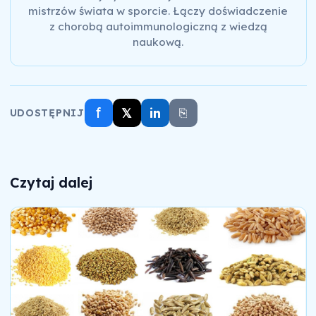
mistrzów świata w sporcie. Łączy doświadczenie
z chorobą autoimmunologiczną z wiedzą
naukową.
f
𝕏
in
⎘
UDOSTĘPNIJ
Czytaj dalej