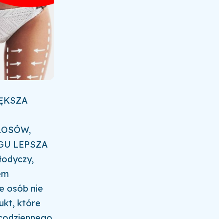
ĘKSZA
ŁOSÓW,
GU LEPSZA
łodyczy,
iem
e osób nie
ukt, które
 codziennego.