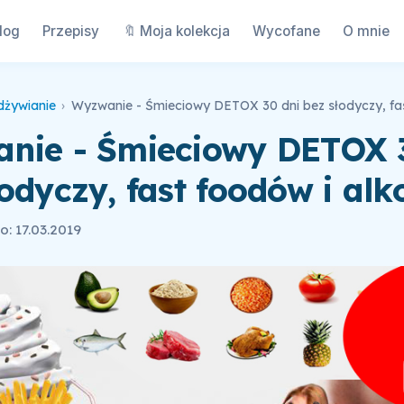
log
Przepisy
🔖 Moja kolekcja
Wycofane
O mnie
dżywianie
›
nie - Śmieciowy DETOX 
odyczy, fast foodów i alk
: 17.03.2019