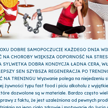
TOXU DOBRE SAMOPOCZUCIE KAŻDEGO DNIA WI
 NA CHOROBY WIĘKSZA ODPORNOŚĆ NA STRES
 SYLWETKA DOBRA KONDYCJA ŁADNA CERA, W
LEPSZY SEN
SZYBSZA REGENERACJA PO TRENIN
Ć NA TRENINGU
Wyzwanie polega na niejedzeniu s
j żywności typu fast food i piciu alkoholu z wyjątk
tóre dozwolone są w materiale. Bardzo często wiel
sprawy z faktu, że jest uzależniona od pewnych prod
ziałają na jego ciało zdrowie i motywację do życia