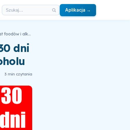
Aplikacja →
Wyzwanie - Śmieciowy DETOX 30 dni bez słodyczy, fast foodów i alkoholu
30 dni
oholu
3 min czytania