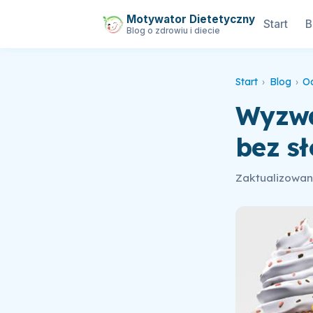
Motywator Dietetyczny
Start
B
Blog o zdrowiu i diecie
Start
›
Blog
›
O
Wyzwa
bez sł
Zaktualizowano