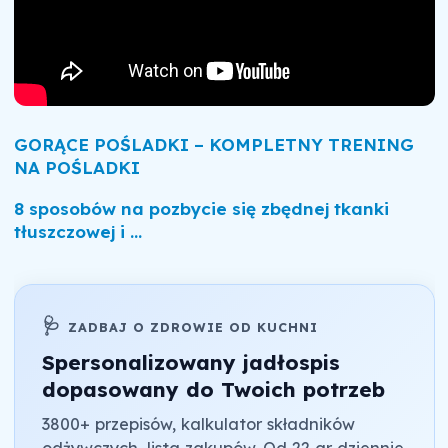
GORĄCE POŚLADKI – KOMPLETNY TRENING
NA POŚLADKI
8 sposobów na pozbycie się zbędnej tkanki
tłuszczowej i …
🩺
ZADBAJ O ZDROWIE OD KUCHNI
Spersonalizowany jadłospis
dopasowany do Twoich potrzeb
3800+ przepisów, kalkulator składników
odżywczych, lista zakupów. Od 22 gr dziennie.