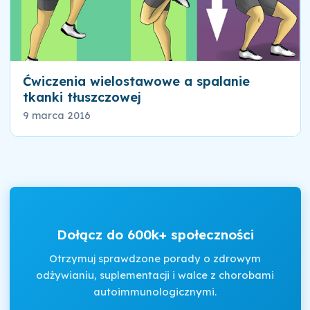
Ćwiczenia wielostawowe a spalanie
tkanki tłuszczowej
9 marca 2016
Dołącz do 600k+ społeczności
Otrzymuj sprawdzone porady o zdrowym
odżywianiu, suplementacji i walce z chorobami
autoimmunologicznymi.