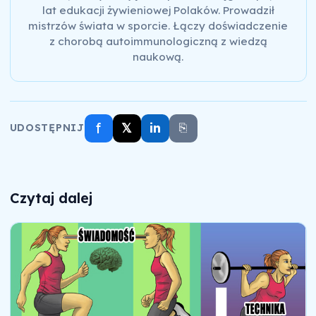
lat edukacji żywieniowej Polaków. Prowadził
mistrzów świata w sporcie. Łączy doświadczenie
z chorobą autoimmunologiczną z wiedzą
naukową.
f
𝕏
in
⎘
UDOSTĘPNIJ
Czytaj dalej