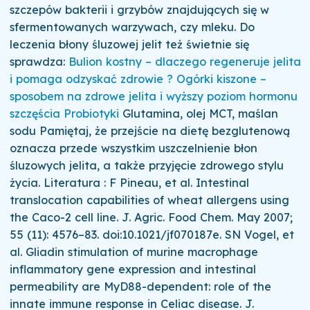
szczepów bakterii i grzybów znajdujących się w
sfermentowanych warzywach, czy mleku. Do
leczenia błony śluzowej jelit też świetnie się
sprawdza:
Bulion kostny – dlaczego regeneruje jelita
i pomaga odzyskać zdrowie ?
Ogórki kiszone –
sposobem na zdrowe jelita i wyższy poziom hormonu
szczęścia
Probiotyki
Glutamina, olej MCT, maślan
sodu Pamiętaj, że przejście na dietę bezglutenową
oznacza przede wszystkim uszczelnienie błon
śluzowych jelita, a także przyjęcie zdrowego stylu
życia. Literatura : F Pineau, et al. Intestinal
translocation capabilities of wheat allergens using
the Caco-2 cell line. J. Agric. Food Chem. May 2007;
55 (11): 4576–83. doi:10.1021/jf070187e. SN Vogel, et
al. Gliadin stimulation of murine macrophage
inflammatory gene expression and intestinal
permeability are MyD88-dependent: role of the
innate immune response in Celiac disease. J.