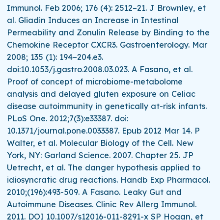
Immunol. Feb 2006; 176 (4): 2512–21. J Brownley, et
al. Gliadin Induces an Increase in Intestinal
Permeability and Zonulin Release by Binding to the
Chemokine Receptor CXCR3. Gastroenterology. Mar
2008; 135 (1): 194–204.e3.
doi:10.1053/j.gastro.2008.03.023. A Fasano, et al.
Proof of concept of microbiome-metabolome
analysis and delayed gluten exposure on Celiac
disease autoimmunity in genetically at-risk infants.
PLoS One. 2012;7(3):e33387. doi:
10.1371/journal.pone.0033387. Epub 2012 Mar 14. P
Walter, et al. Molecular Biology of the Cell. New
York, NY: Garland Science. 2007. Chapter 25. JP
Uetrecht, et al. The danger hypothesis applied to
idiosyncratic drug reactions. Handb Exp Pharmacol.
2010;(196):493-509. A Fasano. Leaky Gut and
Autoimmune Diseases. Clinic Rev Allerg Immunol.
2011. DOI 10.1007/s12016-011-8291-x SP Hogan, et