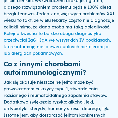
jelicie cienkim. Wyzwalaczem ataku jest gluten,
dlatego rozwiązaniem problemu będzie 100% dieta
bezglutenowa. Jeden z największych problemów XXI
wieku to fakt, że wielu lekarzy często nie diagnozuje
celiakii mimo, że dana osoba ma taką dolegliwość.
Kolejna kwestia to bardzo uboga diagnostyka
przeciwciał IgG i IgA we wszystkich IV podklasach,
które informują nas o ewentualnych nietolerancja
lub alergiach pokarmowych.
Co z innymi chorobami
autoimmunologicznymi?
Jak się okazuje nieszczelne jelito może być
prowokatorem cukrzycy typu 1, stwardnienia
rozsianego i reumatoidalnego zapalenia stawów.
Dodatkowo zwiększają ryzyko: alkohol, leki,
antybiotyki, sterydy, hormony stresu, depresja, lęk.
Istotne jest, aby dostarczać jelitom konkretnych