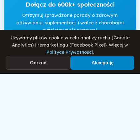
Dołącz do 600k+ społeczności
Otrzymuj sprawdzone porady o zdrowym
odżywianiu, suplementacji i walce z chorobami
autoimmunologicznymi.
Używamy plików cookie w celu analizy ruchu (Google
Analytics) i remarketingu (Facebook Pixel). Więcej w
Polityce Prywatności
.
Akceptuję
Regulamin
i
Politykę Prywatności
.
Odrzuć
Akceptuję
Zapisz się
Motywator Dietetyczny
© 2026 Damian Wiatrowski. Wszelkie prawa zastrzeżone.
Polityka Prywatności
Regulamin
O mnie
Blog