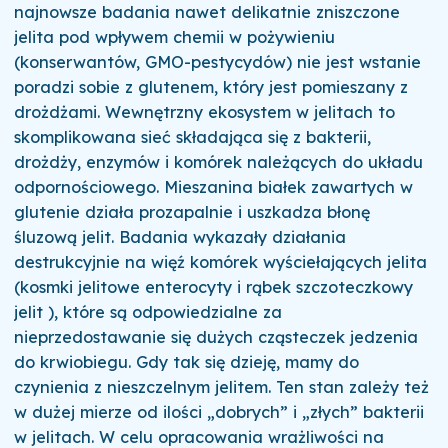
najnowsze badania nawet delikatnie zniszczone
jelita pod wpływem chemii w pożywieniu
(konserwantów, GMO-pestycydów) nie jest wstanie
poradzi sobie z glutenem, który jest pomieszany z
drożdżami. Wewnętrzny ekosystem w jelitach to
skomplikowana sieć składająca się z bakterii,
drożdży, enzymów i komórek należących do układu
odpornościowego. Mieszanina białek zawartych w
glutenie działa prozapalnie i uszkadza błonę
śluzową jelit. Badania wykazały działania
destrukcyjnie na więź komórek wyściełających jelita
(kosmki jelitowe enterocyty i rąbek szczoteczkowy
jelit ), które są odpowiedzialne za
nieprzedostawanie się dużych cząsteczek jedzenia
do krwiobiegu. Gdy tak się dzieję, mamy do
czynienia z nieszczelnym jelitem. Ten stan zależy też
w dużej mierze od ilości „dobrych” i „złych” bakterii
w jelitach. W celu opracowania wrażliwości na