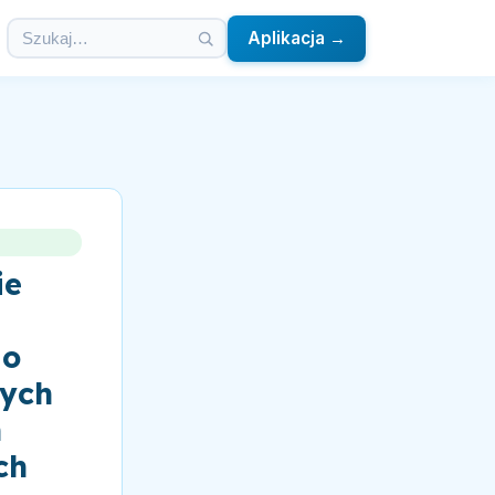
Aplikacja →
ie
 o
zych
h
ch