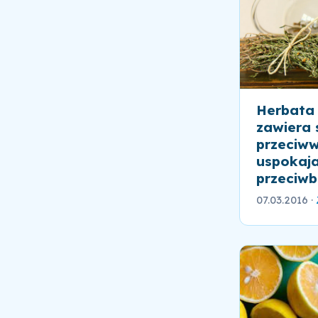
Herbata 
zawiera 
przeciww
uspokaja
przeciw
07.03.2016
·