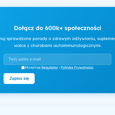
Dołącz do 600k+ społeczności
muj sprawdzone porady o zdrowym odżywianiu, suplement
walce z chorobami autoimmunologicznymi.
Akceptuję
Regulamin
i
Politykę Prywatności
.
Zapisz się