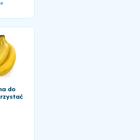
ie
na do
rzystać