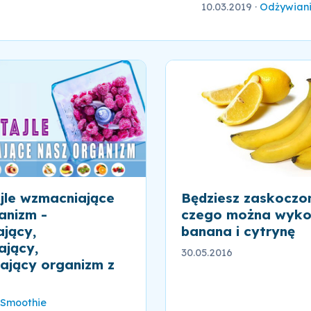
10.03.2019
·
Odżywian
Będziesz zaskoczo
jle wzmacniające
czego można wyko
anizm -
banana i cytrynę
jący,
jący,
30.05.2016
ający organizm z
Smoothie