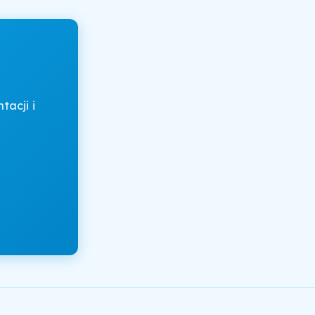
acji i