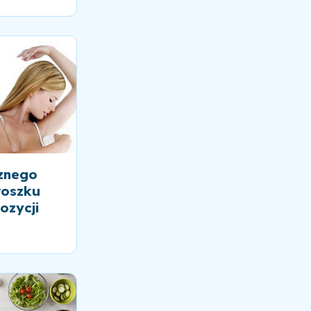
znego
roszku
ozycji