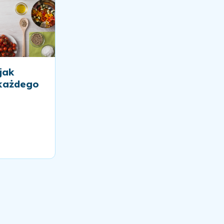
jak
 każdego