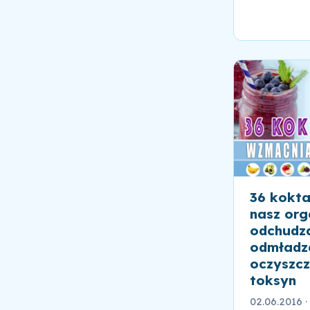
36 kokta
nasz org
odchudza
odmładza
oczyszcz
toksyn
02.06.2016
·