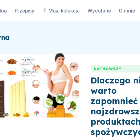
log
Przepisy
🔖 Moja kolekcja
Wycofane
O mnie
yna
NAJNOWSZY
Dlaczego n
warto
zapomnieć
najzdrows
produktac
spożywczy