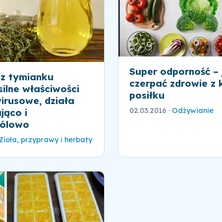
Super odporność – 
z tymianku
czerpać zdrowie z
silne właściwości
posiłku
irusowe, działa
02.03.2016
·
Odżywianie
jąco i
bólowo
Zioła, przyprawy i herbaty