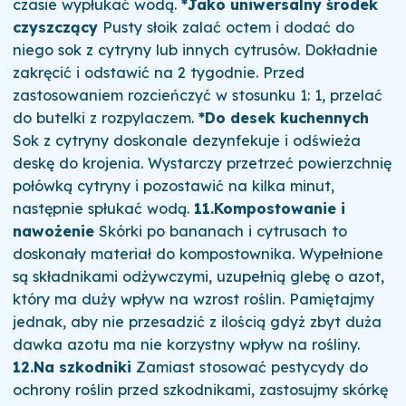
czasie wypłukać wodą.
*Jako uniwersalny środek
czyszczący
Pusty słoik zalać octem i dodać do
niego sok z cytryny lub innych cytrusów. Dokładnie
zakręcić i odstawić na 2 tygodnie. Przed
zastosowaniem rozcieńczyć w stosunku 1: 1, przelać
do butelki z rozpylaczem.
*Do desek kuchennych
Sok z cytryny doskonale dezynfekuje i odświeża
deskę do krojenia. Wystarczy przetrzeć powierzchnię
połówką cytryny i pozostawić na kilka minut,
następnie spłukać wodą.
11.Kompostowanie i
nawożenie
Skórki po bananach i cytrusach to
doskonały materiał do kompostownika. Wypełnione
są składnikami odżywczymi, uzupełnią glebę o azot,
który ma duży wpływ na wzrost roślin. Pamiętajmy
jednak, aby nie przesadzić z ilością gdyż zbyt duża
dawka azotu ma nie korzystny wpływ na rośliny.
12.Na szkodniki
Zamiast stosować pestycydy do
ochrony roślin przed szkodnikami, zastosujmy skórkę