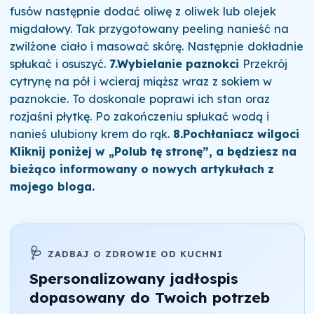
fusów następnie dodać oliwę z oliwek lub olejek
migdałowy. Tak przygotowany peeling nanieść na
zwilżone ciało i masować skórę. Następnie dokładnie
spłukać i osuszyć.
7.Wybielanie paznokci
Przekrój
cytrynę na pół i wcieraj miąższ wraz z sokiem w
paznokcie. To doskonale poprawi ich stan oraz
rozjaśni płytkę. Po zakończeniu spłukać wodą i
nanieś ulubiony krem do rąk.
8.Pochłaniacz wilgoci
Kliknij poniżej w „Polub tę stronę”, a będziesz na
bieżąco informowany o nowych artykułach z
mojego bloga.
🩺
ZADBAJ O ZDROWIE OD KUCHNI
Spersonalizowany jadłospis
dopasowany do Twoich potrzeb