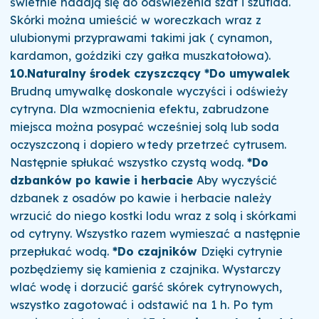
świetnie nadają się do odświeżenia szaf i szuflad.
Skórki można umieścić w woreczkach wraz z
ulubionymi przyprawami takimi jak ( cynamon,
kardamon, goździki czy gałka muszkatołowa).
10.Naturalny środek czyszczący
*Do umywalek
Brudną umywalkę doskonale wyczyści i odświeży
cytryna. Dla wzmocnienia efektu, zabrudzone
miejsca można posypać wcześniej solą lub soda
oczyszczoną i dopiero wtedy przetrzeć cytrusem.
Następnie spłukać wszystko czystą wodą.
*Do
dzbanków po kawie i herbacie
Aby wyczyścić
dzbanek z osadów po kawie i herbacie należy
wrzucić do niego kostki lodu wraz z solą i skórkami
od cytryny. Wszystko razem wymieszać a następnie
przepłukać wodą.
*Do czajników
Dzięki cytrynie
pozbędziemy się kamienia z czajnika. Wystarczy
wlać wodę i dorzucić garść skórek cytrynowych,
wszystko zagotować i odstawić na 1 h. Po tym