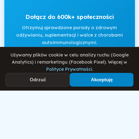
Dołącz do 600k+ społeczności
Otrzymuj sprawdzone porady o zdrowym
odżywianiu, suplementacji i walce z chorobami
autoimmunologicznymi.
Używamy plików cookie w celu analizy ruchu (Google
Analytics) i remarketingu (Facebook Pixel). Więcej w
Akceptuję
Regulamin
i
Politykę Prywatności
.
Polityce Prywatności
.
Odrzuć
Akceptuję
Zapisz się
Motywator Dietetyczny
© 2026 Damian Wiatrowski. Wszelkie prawa zastrzeżone.