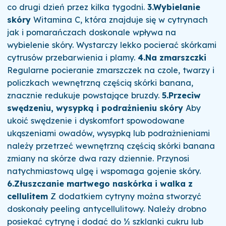
co drugi dzień przez kilka tygodni.
3.Wybielanie
skóry
Witamina C, która znajduje się w cytrynach
jak i pomarańczach doskonale wpływa na
wybielenie skóry. Wystarczy lekko pocierać skórkami
cytrusów przebarwienia i plamy.
4.Na zmarszczki
Regularne pocieranie zmarszczek na czole, twarzy i
policzkach wewnętrzną częścią skórki banana,
znacznie redukuje powstające bruzdy.
5.Przeciw
swędzeniu, wysypką i podrażnieniu skóry
Aby
ukoić swędzenie i dyskomfort spowodowane
ukąszeniami owadów, wysypką lub podrażnieniami
należy przetrzeć wewnętrzną częścią skórki banana
zmiany na skórze dwa razy dziennie. Przynosi
natychmiastową ulgę i wspomaga gojenie skóry.
6.Złuszczanie martwego naskórka i walka z
cellulitem
Z dodatkiem cytryny można stworzyć
doskonały peeling antycellulitowy. Należy drobno
posiekać cytrynę i dodać do ½ szklanki cukru lub