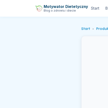
Motywator Dietetyczny
Start
B
Blog o zdrowiu i diecie
Start
›
Produ