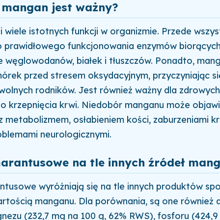
 mangan jest ważny?
 wiele istotnych funkcji w organizmie. Przede wszyst
o prawidłowego funkcjonowania enzymów biorących
e węglowodanów, białek i tłuszczów. Ponadto, man
órek przed stresem oksydacyjnym, przyczyniając si
i wolnych rodników. Jest również ważny dla zdrowych 
o krzepnięcia krwi. Niedobór manganu może objawi
 metabolizmem, osłabieniem kości, zaburzeniami kr
oblemami neurologicznymi.
marantusowe na tle innych źródeł man
ntusowe wyróżniają się na tle innych produktów s
rtością manganu. Dla porównania, są one również
nezu (232,7 mg na 100 g, 62% RWS), fosforu (424,9