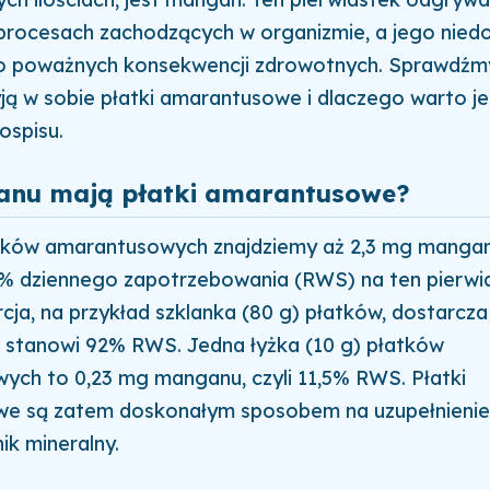
 procesach zachodzących w organizmie, a jego nie
o poważnych konsekwencji zdrowotnych. Sprawdźmy,
ą w sobie płatki amarantusowe i dlaczego warto j
ospisu.
anu mają płatki amarantusowe?
tków amarantusowych znajdziemy aż 2,3 mg mangan
% dziennego zapotrzebowania (RWS) na ten pierwia
rcja, na przykład szklanka (80 g) płatków, dostarcz
 stanowi 92% RWS. Jedna łyżka (10 g) płatków
ych to 0,23 mg manganu, czyli 11,5% RWS. Płatki
e są zatem doskonałym sposobem na uzupełnienie 
ik mineralny.