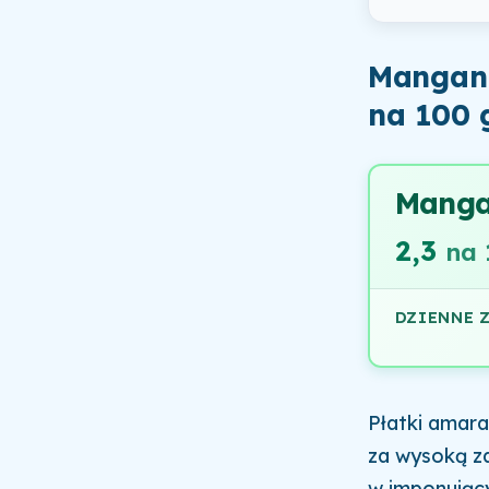
Mangan 
na 100 
Mang
2,3
na 
DZIENNE 
Płatki amara
za wysoką z
w imponujący