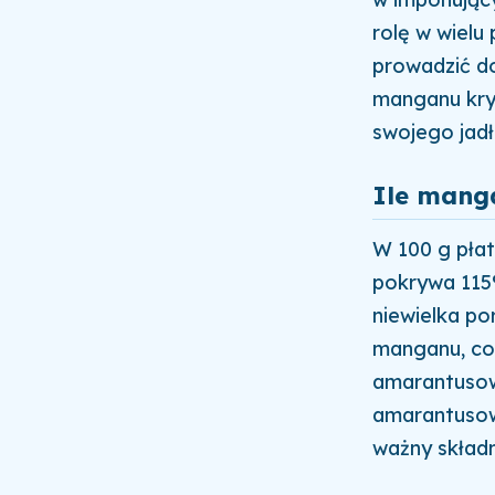
rolę w wielu
prowadzić d
manganu kryj
swojego jadł
Ile mang
W 100 g pła
pokrywa 115
niewielka po
manganu, co
amarantusow
amarantusow
ważny składn