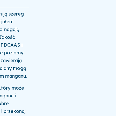
ują szereg
cjałem
pomagają
 Jakość
i PDCAAS i
ie poziomy
 zawierają
ksalany mogą
tym manganu.
który może
nganu i
obre
 i przekonaj