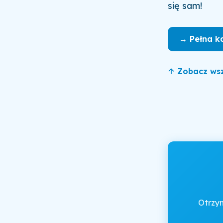
się sam!
→ Pełna k
↑ Zobacz wsz
Otrzy