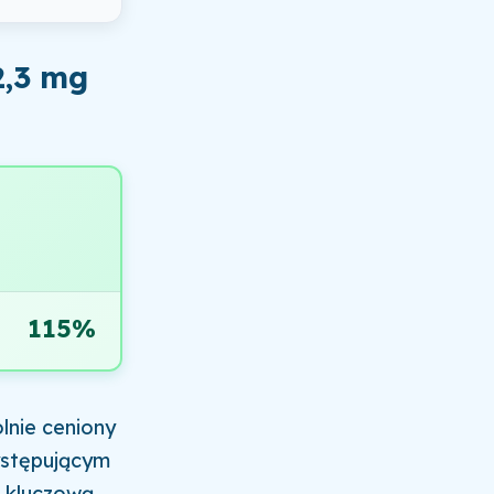
2,3 mg
115%
lnie ceniony
ystępującym
a kluczową