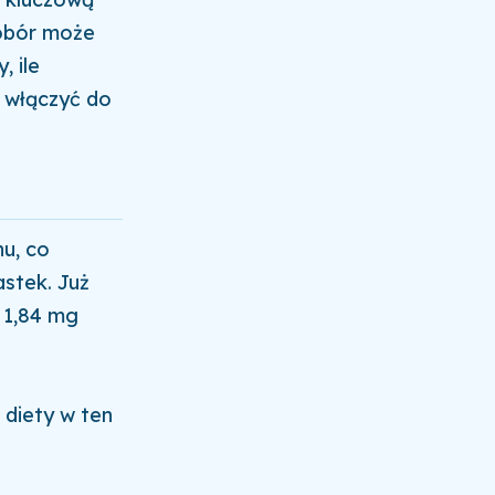
dobór może
 ile
e włączyć do
u, co
stek. Już
a 1,84 mg
diety w ten