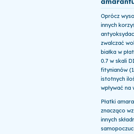
amarant
Oprócz wyso
innych korzy
antyoksydac
zwalczać wol
białka w pła
0.7 w skali 
fitynianów (
istotnych il
wpływać na w
Płatki amar
znacząco wzb
innych skła
samopoczucie