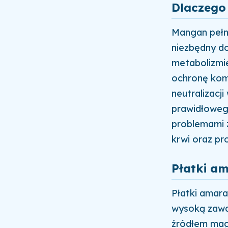
Dlaczego
Mangan pełni
niezbędny d
metabolizmi
ochronę kom
neutralizacj
prawidłoweg
problemami z
krwi oraz pr
Płatki a
Płatki amara
wysoką zawa
źródłem mag