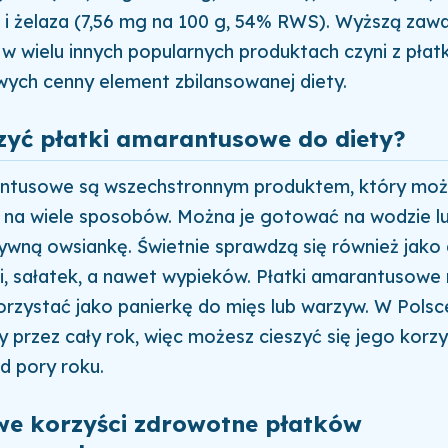
i żelaza (7,56 mg na 100 g, 54% RWS). Wyższą zaw
w wielu innych popularnych produktach czyni z pła
ych cenny element zbilansowanej diety.
zyć płatki amarantusowe do diety?
antusowe są wszechstronnym produktem, który mo
 na wiele sposobów. Można je gotować na wodzie lu
ywną owsiankę. Świetnie sprawdzą się również jako
li, sałatek, a nawet wypieków. Płatki amarantusow
rzystać jako panierkę do mięs lub warzyw. W Pols
y przez cały rok, więc możesz cieszyć się jego korz
od pory roku.
e korzyści zdrowotne płatków