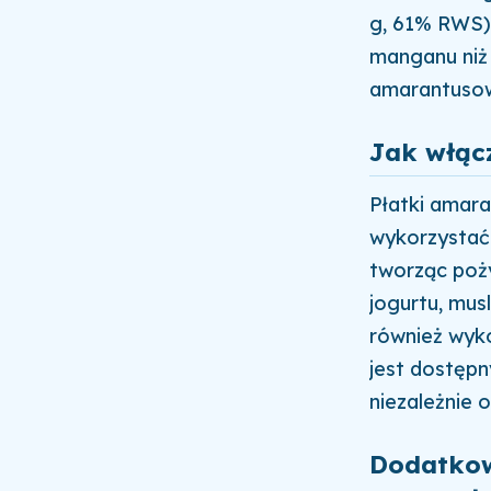
g, 61% RWS) 
manganu niż 
amarantusow
Jak włąc
Płatki amar
wykorzystać
tworząc poż
jogurtu, mus
również wyko
jest dostępn
niezależnie 
Dodatkow