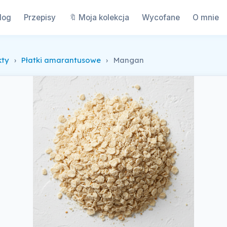
log
Przepisy
🔖 Moja kolekcja
Wycofane
O mnie
kty
›
Płatki amarantusowe
›
Mangan