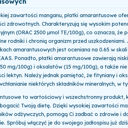
usowych
kiej zawartości manganu, płatki amarantusowe ofer
ści zdrowotnych. Charakteryzują się wysokim poten
yjnym (ORAC 2500 µmol TE/100g), co oznacza, że 
ne rodniki i chronią organizm przed uszkodzeniami.
tkach amarantusowych jest oceniana na 0.65 w skal
DIAAS. Ponadto, płatki amarantusowe zawierają nisk
150 mg/100g) i oksalatów (15 mg/100g), a także nie
ości lektyn. Należy jednak pamiętać, że fityniany i o
chłanianie niektórych składników mineralnych, w 
antusowe to wartościowy i wszechstronny produkt, 
ogacić Twoją dietę. Dzięki wysokiej zawartości ma
dników odżywczych, pomogą Ci zadbać o zdrowie i d
. Spróbuj włączyć je do swojego jadłospisu już dziś