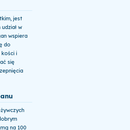
kim, jest
 udział w
gan wspiera
ę do
kości i
ać się
zepnięcia
ganu
pożywczych
 dobrym
 mg na 100