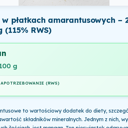
w płatkach amarantusowych – 
g (115% RWS)
an
100 g
ZAPOTRZEBOWANIE (RWS)
ntusowe to wartościowy dodatek do diety, szczegó
awartość składników mineralnych. Jednym z nich, w
ch ilościach, jest mangan. Ten pierwiastek odgryw