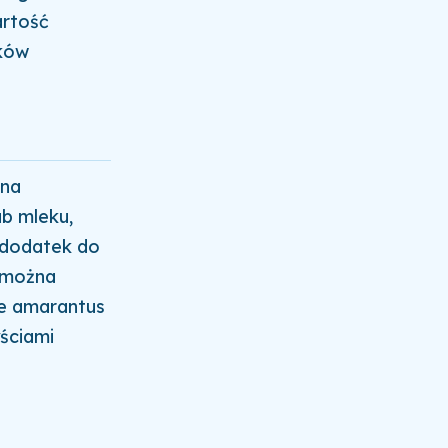
artość
tków
żna
b mleku,
 dodatek do
e można
ce amarantus
yściami