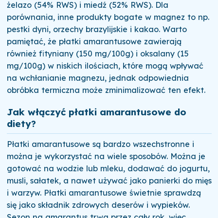
żelazo (54% RWS) i miedź (52% RWS). Dla
porównania, inne produkty bogate w magnez to np.
pestki dyni, orzechy brazylijskie i kakao. Warto
pamiętać, że płatki amarantusowe zawierają
również fityniany (150 mg/100g) i oksalany (15
mg/100g) w niskich ilościach, które mogą wpływać
na wchłanianie magnezu, jednak odpowiednia
obróbka termiczna może zminimalizować ten efekt.
Jak włączyć płatki amarantusowe do
diety?
Płatki amarantusowe są bardzo wszechstronne i
można je wykorzystać na wiele sposobów. Można je
gotować na wodzie lub mleku, dodawać do jogurtu,
musli, sałatek, a nawet używać jako panierki do mięs
i warzyw. Płatki amarantusowe świetnie sprawdzą
się jako składnik zdrowych deserów i wypieków.
Sezon na amarantus trwa przez cały rok, więc