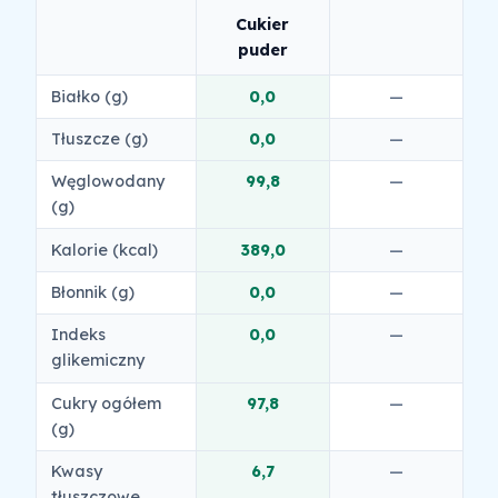
Cukier
puder
Białko (g)
0,0
—
Tłuszcze (g)
0,0
—
Węglowodany
99,8
—
(g)
Kalorie (kcal)
389,0
—
Błonnik (g)
0,0
—
Indeks
0,0
—
glikemiczny
Cukry ogółem
97,8
—
(g)
Kwasy
6,7
—
tłuszczowe