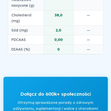
nasycone (g)
Cholesterol
38,0
—
(mg)
Sód (mg)
2,0
—
PDCAAS
0,00
—
DIAAS (%)
0
—
Dołącz do 600k+ społeczności
Otrzymuj sprawdzone porady o zdrowym
odżywianiu, suplementacji i walce z chorobami