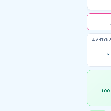
⚠️ ANTYN
F
No
100