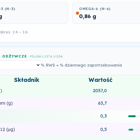
3 (N-3)
OMEGA-6 (N-6)
g
0,86 g
kres: 1:4 – 1:6
I ODŻYWCZE
· PEŁNA LISTA USDA
% RWS = % dziennego zapotrzebowania
Składnik
Wartość
)
2057,0
em (g)
63,7
0,3
12 (µg)
0,5