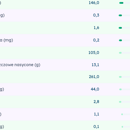
)
146,0
g)
0,3
1,6
a (mg)
0,2
105,0
zczowe nasycone (g)
13,1
261,0
g)
44,0
2,8
)
1,1
g)
0,1