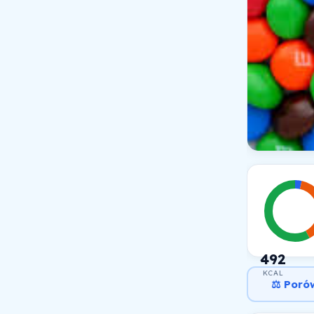
492
KCAL
⚖️ Poró