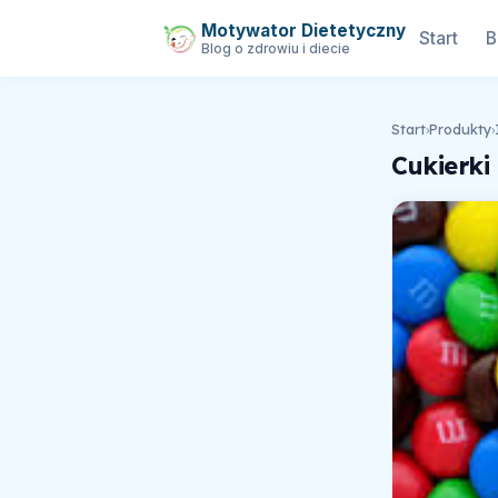
Motywator Dietetyczny
Start
B
Blog o zdrowiu i diecie
Start
›
Produkty
›
Cukierki