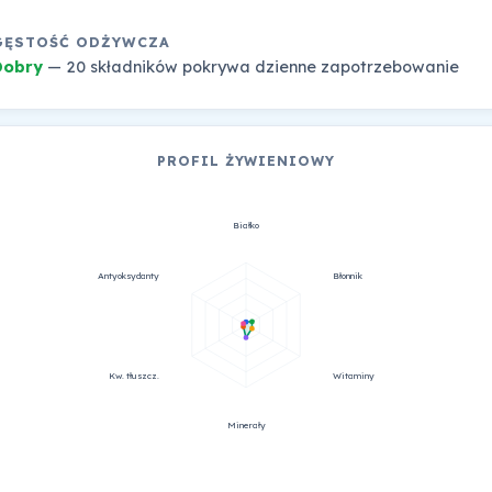
GĘSTOŚĆ ODŻYWCZA
Dobry
— 20 składników pokrywa dzienne zapotrzebowanie
PROFIL ŻYWIENIOWY
Białko
Antyoksydanty
Błonnik
Kw. tłuszcz.
Witaminy
Minerały