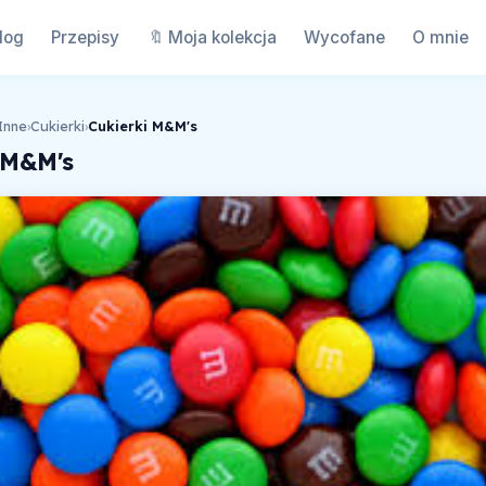
log
Przepisy
🔖 Moja kolekcja
Wycofane
O mnie
Inne
›
Cukierki
›
Cukierki M&M's
 M&M's