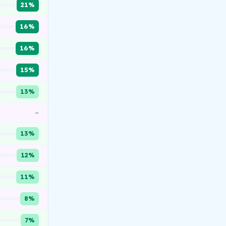
21%
16%
16%
15%
13%
–
13%
12%
11%
8%
7%