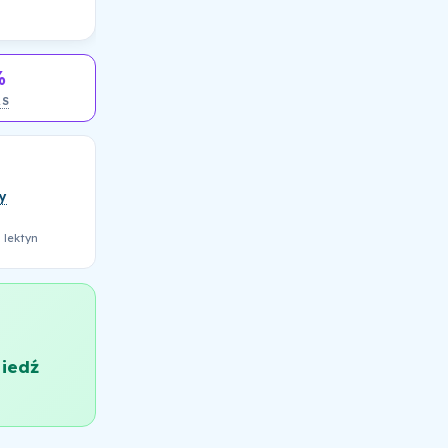
%
AS
y
 lektyn
iedź