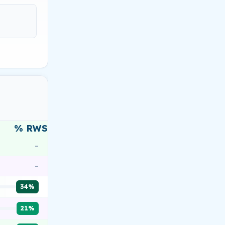
% RWS
–
–
34%
21%