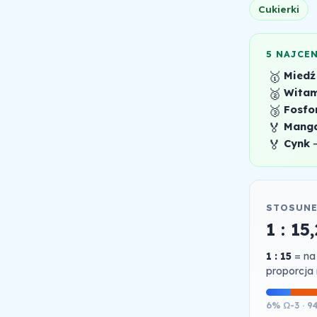
Cukierki
5 NAJCE
🥇
Miedź
🥈
Witam
🥉
Fosfo
🏅
Mang
🏅
Cynk
STOSUNE
1 : 15,
1 : 15
= na
proporcja 
6% Ω-3 · 9