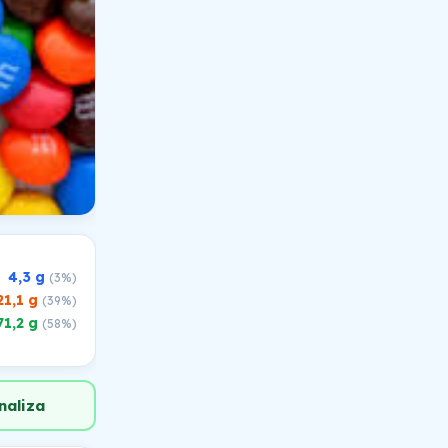
4,3 g
(3%)
21,1 g
(39%)
71,2 g
(58%)
naliza