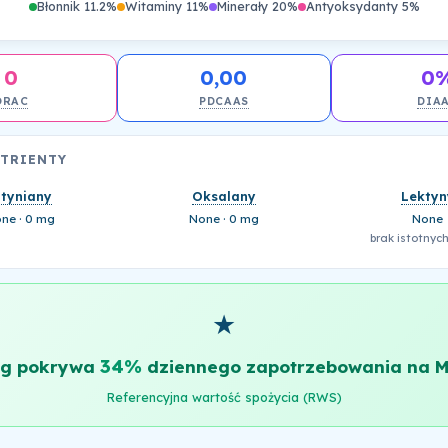
Błonnik 11.2%
Witaminy 11%
Minerały 20%
Antyoksydanty 5%
0
0,00
0
ORAC
PDCAAS
DIA
UTRIENTY
ityniany
Oksalany
Lektyn
ne · 0 mg
None · 0 mg
None
brak istotnych
★
34%
 g pokrywa
dziennego zapotrzebowania na M
Referencyjna wartość spożycia (RWS)