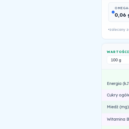
OMEGA-
0,06 
zalecany za
WARTOŚC
Energia (kJ
Cukry ogół
Miedź (mg)
Witamina B