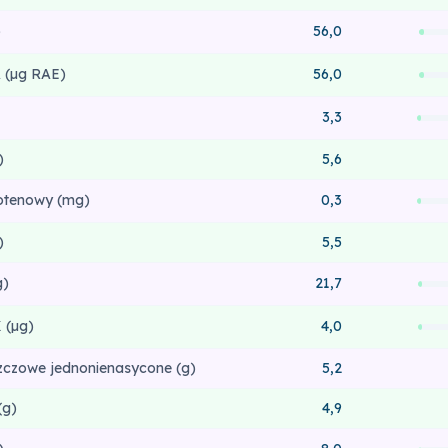
)
56,0
 (µg RAE)
56,0
3,3
)
5,6
otenowy (mg)
0,3
)
5,5
g)
21,7
 (µg)
4,0
zczowe jednonienasycone (g)
5,2
(g)
4,9