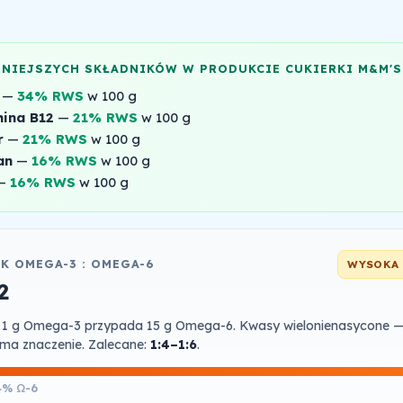
NNIEJSZYCH SKŁADNIKÓW W PRODUKCIE CUKIERKI M&M'S
—
34% RWS
w 100 g
ina B12
—
21% RWS
w 100 g
r
—
21% RWS
w 100 g
an
—
16% RWS
w 100 g
—
16% RWS
w 100 g
K OMEGA-3 : OMEGA-6
WYSOKA 
2
 1 g Omega-3 przypada 15 g Omega-6. Kwasy wielonienasycone —
ma znaczenie. Zalecane:
1:4–1:6
.
4% Ω-6