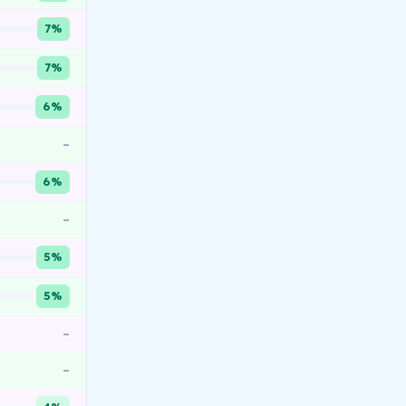
7%
7%
6%
–
6%
–
5%
5%
–
–