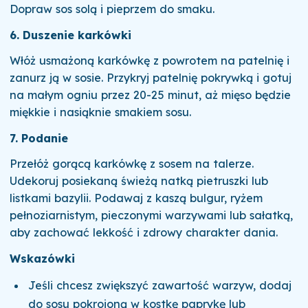
Dopraw sos solą i pieprzem do smaku.
6. Duszenie karkówki
Włóż usmażoną karkówkę z powrotem na patelnię i
zanurz ją w sosie. Przykryj patelnię pokrywką i gotuj
na małym ogniu przez 20-25 minut, aż mięso będzie
miękkie i nasiąknie smakiem sosu.
7. Podanie
Przełóż gorącą karkówkę z sosem na talerze.
Udekoruj posiekaną świeżą natką pietruszki lub
listkami bazylii. Podawaj z kaszą bulgur, ryżem
pełnoziarnistym, pieczonymi warzywami lub sałatką,
aby zachować lekkość i zdrowy charakter dania.
Wskazówki
Jeśli chcesz zwiększyć zawartość warzyw, dodaj
do sosu pokrojoną w kostkę paprykę lub