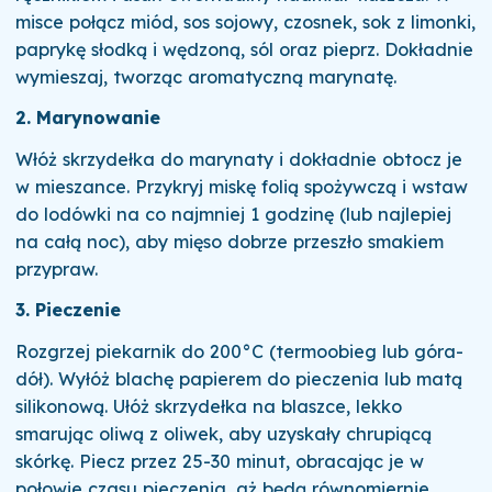
misce połącz miód, sos sojowy, czosnek, sok z limonki,
paprykę słodką i wędzoną, sól oraz pieprz. Dokładnie
wymieszaj, tworząc aromatyczną marynatę.
2. Marynowanie
Włóż skrzydełka do marynaty i dokładnie obtocz je
w mieszance. Przykryj miskę folią spożywczą i wstaw
do lodówki na co najmniej 1 godzinę (lub najlepiej
na całą noc), aby mięso dobrze przeszło smakiem
przypraw.
3. Pieczenie
Rozgrzej piekarnik do 200°C (termoobieg lub góra-
dół). Wyłóż blachę papierem do pieczenia lub matą
silikonową. Ułóż skrzydełka na blaszce, lekko
smarując oliwą z oliwek, aby uzyskały chrupiącą
skórkę. Piecz przez 25-30 minut, obracając je w
połowie czasu pieczenia, aż będą równomiernie