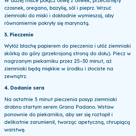
W dużej misce połącz oliwę z oliwek, przeciśnięty
czosnek, oregano, bazylię, sól i pieprz. Wrzuć
ziemniaki do miski i dokładnie wymieszaj, aby
równomiernie pokryły się marynatą.
3. Pieczenie
Wyłóż blachę papierem do pieczenia i ułóż ziemniaki
skórką do góry (przekrojoną stroną do dołu). Piecz w
nagrzanym piekarniku przez 25–30 minut, aż
ziemniaki będą miękkie w środku i złociste na
zewnątrz.
4. Dodanie sera
Na ostatnie 5 minut pieczenia posyp ziemniaki
drobno startym serem Grana Padano. Wstaw
ponownie do piekarnika, aby ser się roztopił i
delikatnie zarumienił, tworząc apetyczną, chrupiącą
warstwę.