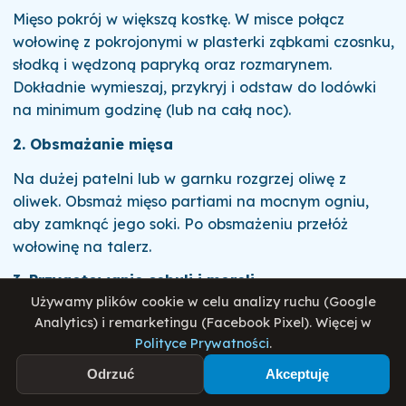
Mięso pokrój w większą kostkę. W misce połącz
wołowinę z pokrojonymi w plasterki ząbkami czosnku,
słodką i wędzoną papryką oraz rozmarynem.
Dokładnie wymieszaj, przykryj i odstaw do lodówki
na minimum godzinę (lub na całą noc).
2. Obsmażanie mięsa
Na dużej patelni lub w garnku rozgrzej oliwę z
oliwek. Obsmaż mięso partiami na mocnym ogniu,
aby zamknąć jego soki. Po obsmażeniu przełóż
wołowinę na talerz.
3. Przygotowanie cebuli i moreli
Używamy plików cookie w celu analizy ruchu (Google
W tym samym garnku zeszklij drobno posiekaną
Analytics) i remarketingu (Facebook Pixel). Więcej w
cebulę na pozostałym tłuszczu. Dodaj pokrojone w
Polityce Prywatności
.
paski suszone morele i smaż jeszcze 2–3 minuty, aż
Odrzuć
Akceptuję
uwolnią aromat.