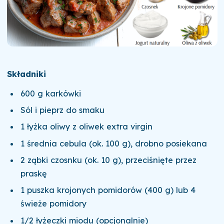
Składniki
600 g karkówki
Sól i pieprz do smaku
1 łyżka oliwy z oliwek extra virgin
1 średnia cebula (ok. 100 g), drobno posiekana
2 ząbki czosnku (ok. 10 g), przeciśnięte przez
praskę
1 puszka krojonych pomidorów (400 g) lub 4
świeże pomidory
1/2 łyżeczki miodu (opcjonalnie)