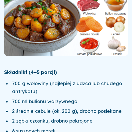
Składniki (4–5 porcji)
700 g wołowiny (najlepiej z udźca lub chudego
antrykotu)
700 ml bulionu warzywnego
2 średnie cebule (ok. 200 g), drobno posiekane
2 ząbki czosnku, drobno pokrojone
6 suszonych moreli