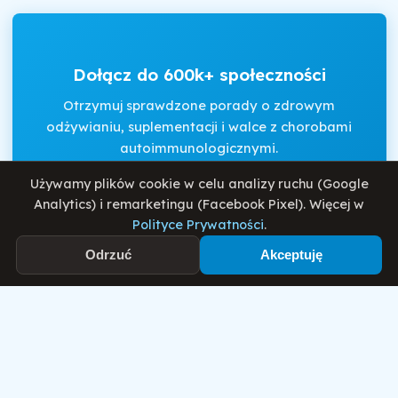
Dołącz do 600k+ społeczności
Otrzymuj sprawdzone porady o zdrowym
odżywianiu, suplementacji i walce z chorobami
autoimmunologicznymi.
Używamy plików cookie w celu analizy ruchu (Google
Analytics) i remarketingu (Facebook Pixel). Więcej w
Akceptuję
Regulamin
i
Politykę Prywatności
.
Polityce Prywatności
.
Odrzuć
Akceptuję
Zapisz się
Motywator Dietetyczny
© 2026 Damian Wiatrowski. Wszelkie prawa zastrzeżone.