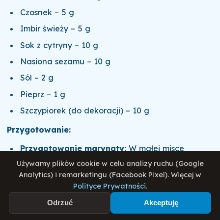
Czosnek – 5 g
Imbir świeży – 5 g
Sok z cytryny – 10 g
Nasiona sezamu – 10 g
Sól – 2 g
Pieprz – 1 g
Szczypiorek (do dekoracji) – 10 g
Przygotowanie:
Przygotowanie marynaty:
W małej misce
wymieszaj miód, sos sojowy, oliwę z oliwek, sok z
Używamy plików cookie w celu analizy ruchu (Google
cytryny, drobno posiekany czosnek i starty imbir.
Analytics) i remarketingu (Facebook Pixel). Więcej w
Polityce Prywatności
.
Dopraw solą i pieprzem do smaku.
Odrzuć
Akceptuję
Marynowanie łososia:
Filet z łososia opłucz,
osusz i umieść w naczyniu żaroodpornym. Polej