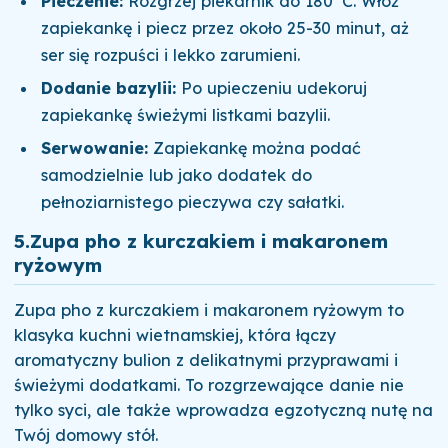
Pieczenie:
Rozgrzej piekarnik do 180°C. Włóż
zapiekankę i piecz przez około 25-30 minut, aż
ser się rozpuści i lekko zarumieni.
Dodanie bazylii:
Po upieczeniu udekoruj
zapiekankę świeżymi listkami bazylii.
Serwowanie:
Zapiekankę można podać
samodzielnie lub jako dodatek do
pełnoziarnistego pieczywa czy sałatki.
5.
Zupa pho z kurczakiem i makaronem
ryżowym
Zupa pho z kurczakiem i makaronem ryżowym to
klasyka kuchni wietnamskiej, która łączy
aromatyczny bulion z delikatnymi przyprawami i
świeżymi dodatkami. To rozgrzewające danie nie
tylko syci, ale także wprowadza egzotyczną nutę na
Twój domowy stół.