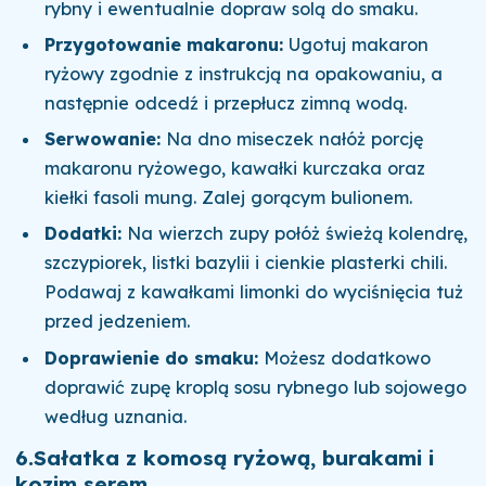
rybny i ewentualnie dopraw solą do smaku.
Przygotowanie makaronu:
Ugotuj makaron
ryżowy zgodnie z instrukcją na opakowaniu, a
następnie odcedź i przepłucz zimną wodą.
Serwowanie:
Na dno miseczek nałóż porcję
makaronu ryżowego, kawałki kurczaka oraz
kiełki fasoli mung. Zalej gorącym bulionem.
Dodatki:
Na wierzch zupy połóż świeżą kolendrę,
szczypiorek, listki bazylii i cienkie plasterki chili.
Podawaj z kawałkami limonki do wyciśnięcia tuż
przed jedzeniem.
Doprawienie do smaku:
Możesz dodatkowo
doprawić zupę kroplą sosu rybnego lub sojowego
według uznania.
6.
Sałatka z komosą ryżową, burakami i
kozim serem