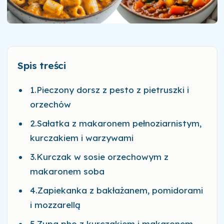
Spis treści
1.Pieczony dorsz z pesto z pietruszki i
orzechów
2.Sałatka z makaronem pełnoziarnistym,
kurczakiem i warzywami
3.Kurczak w sosie orzechowym z
makaronem soba
4.Zapiekanka z bakłażanem, pomidorami
i mozzarellą
5.Zupa pho z kurczakiem i makaronem