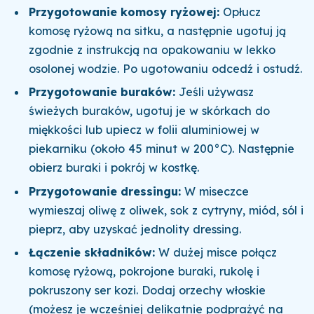
Przygotowanie komosy ryżowej:
Opłucz
komosę ryżową na sitku, a następnie ugotuj ją
zgodnie z instrukcją na opakowaniu w lekko
osolonej wodzie. Po ugotowaniu odcedź i ostudź.
Przygotowanie buraków:
Jeśli używasz
świeżych buraków, ugotuj je w skórkach do
miękkości lub upiecz w folii aluminiowej w
piekarniku (około 45 minut w 200°C). Następnie
obierz buraki i pokrój w kostkę.
Przygotowanie dressingu:
W miseczce
wymieszaj oliwę z oliwek, sok z cytryny, miód, sól i
pieprz, aby uzyskać jednolity dressing.
Łączenie składników:
W dużej misce połącz
komosę ryżową, pokrojone buraki, rukolę i
pokruszony ser kozi. Dodaj orzechy włoskie
(możesz je wcześniej delikatnie podprażyć na