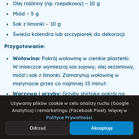
Olej roślinny (np. rzepakowy) – 10 g
Miód – 5 g
Sok z limonki – 10 g
Świeża kolendra lub szczypiorek do dekoracji
Przygotowanie:
Wołowina:
Pokrój wołowinę w cienkie plasterki.
W miseczce wymieszaj sos sojowy, olej sezamowy,
miód i sok z limonki. Zamarynuj wołowinę w
marynacie przez co najmniej 15 minut.
Warzywa i grzyby:
Grzyby shiitake pokrój na
plasterki, paprykę w paski, brokuły podziel na
Używamy plików cookie w celu analizy ruchu (Google
małe różyczki, cebulę i czosnek drobno posiekaj,
Analytics) i remarketingu (Facebook Pixel). Więcej w
Polityce Prywatności
.
a imbir zetrzyj.
Odrzuć
Akceptuję
Smażenie:
Na dużej patelni lub woku rozgrzej
olej roślinny. Dodaj czosnek i imbir, smaż przez