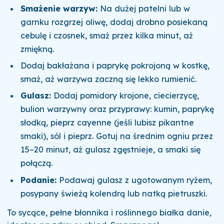
Smażenie warzyw:
Na dużej patelni lub w
garnku rozgrzej oliwę, dodaj drobno posiekaną
cebulę i czosnek, smaż przez kilka minut, aż
zmiękną.
Dodaj bakłażana i paprykę pokrojoną w kostkę,
smaż, aż warzywa zaczną się lekko rumienić.
Gulasz:
Dodaj pomidory krojone, ciecierzycę,
bulion warzywny oraz przyprawy: kumin, paprykę
słodką, pieprz cayenne (jeśli lubisz pikantne
smaki), sól i pieprz. Gotuj na średnim ogniu przez
15–20 minut, aż gulasz zgęstnieje, a smaki się
połączą.
Podanie:
Podawaj gulasz z ugotowanym ryżem,
posypany świeżą kolendrą lub natką pietruszki.
To sycące, pełne błonnika i roślinnego białka danie,