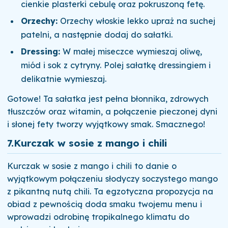
cienkie plasterki cebulę oraz pokruszoną fetę.
Orzechy:
Orzechy włoskie lekko upraż na suchej
patelni, a następnie dodaj do sałatki.
Dressing:
W małej miseczce wymieszaj oliwę,
miód i sok z cytryny. Polej sałatkę dressingiem i
delikatnie wymieszaj.
Gotowe! Ta sałatka jest pełna błonnika, zdrowych
tłuszczów oraz witamin, a połączenie pieczonej dyni
i słonej fety tworzy wyjątkowy smak. Smacznego!
7.
Kurczak w sosie z mango i chili
Kurczak w sosie z mango i chili to danie o
wyjątkowym połączeniu słodyczy soczystego mango
z pikantną nutą chili. Ta egzotyczna propozycja na
obiad z pewnością doda smaku twojemu menu i
wprowadzi odrobinę tropikalnego klimatu do