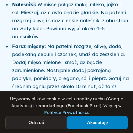
Naleśniki:
W misce połącz mąkę, mleko, jajko i
sól. Mieszaj, aż ciasto będzie gładkie. Na patelni
rozgrzej oliwę i smaż cienkie naleśniki z obu stron
na złoty kolor. Powinno wyjść około 4–5
naleśników.
Farsz mięsny:
Na patelni rozgrzej oliwę, dodaj
posiekaną cebulę i czosnek, smaż do zeszklenia.
Dodaj mięso mielone i smaż, aż będzie
zarumienione. Następnie dodaj pokrojoną
paprykę, pomidory, oregano, sól i pieprz. Gotuj na
średnim ogniu przez około 10 minut, aż farsz
zgęstnieje.
Używamy plików cookie w celu analizy ruchu (Google
Nadziewanie i zapiekanie:
Nałóż farsz na każdy
Analytics) i remarketingu (Facebook Pixel). Więcej w
naleśnik, zawiń go i ułóż w naczyniu
Polityce Prywatności
.
żaroodpornym. Posyp naleśniki startą mozzarellą.
Odrzuć
Akceptuję
Pieczenie:
Rozgrzej piekarnik do 180°C i piecz