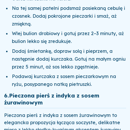
Na tej samej patelni podsmaż posiekaną cebulę i
czosnek. Dodaj pokrojone pieczarki i smaż, aż
zmiękną.
Wlej bulion drobiowy i gotuj przez 2–3 minuty, aż
bulion lekko się zredukuje.
Dodaj śmietankę, dopraw solą i pieprzem, a
następnie dodaj kurczaka. Gotuj na małym ogniu
przez 5 minut, aż sos lekko zgęstnieje.
Podawaj kurczaka z sosem pieczarkowym na
ryżu, posypanego natką pietruszki.
6.
Pieczona pierś z indyka z sosem
żurawinowym
Pieczona pierś z indyka z sosem żurawinowym to
elegancka propozycja łącząca soczyste, delikatne
mięso z lekko słodko-kwaśnym akcentem żurawiny.