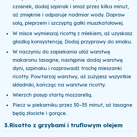
czosnek, dodaj szpinak i smaż przez kilka minut,
aż zmięknie i odparuje nadmiar wody. Dopraw
solą, pieprzem i szczyptą gałki muszkatołowej.
W misce wymieszaj ricottę z mlekiem, aż uzyskasz
gładką konsystencję. Dodaj przyprawy do smaku.
W naczyniu do zapiekania ułóż warstwę
makaronu lasagne, następnie dodaj warstwę
dyni, szpinaku i rozprowadź trochę mieszanki
ricotty. Powtarzaj warstwy, aż zużyjesz wszystkie
składniki, kończąc na warstwie ricotty.
Wierzch posyp startą mozzarellą.
Piecz w piekarniku przez 30–35 minut, aż lasagne
będą złociste i gorące.
3.
Risotto z grzybami i truflowym olejem