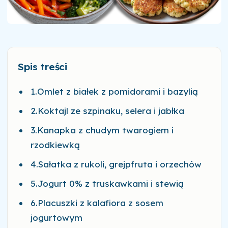
Spis treści
1.Omlet z białek z pomidorami i bazylią
2.Koktajl ze szpinaku, selera i jabłka
3.Kanapka z chudym twarogiem i
rzodkiewką
4.Sałatka z rukoli, grejpfruta i orzechów
5.Jogurt 0% z truskawkami i stewią
6.Placuszki z kalafiora z sosem
jogurtowym