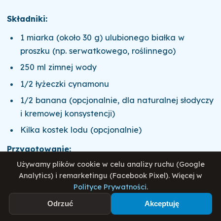
Składniki:
1 miarka (około 30 g) ulubionego białka w
proszku (np. serwatkowego, roślinnego)
250 ml zimnej wody
1/2 łyżeczki cynamonu
1/2 banana (opcjonalnie, dla naturalnej słodyczy
i kremowej konsystencji)
Kilka kostek lodu (opcjonalnie)
Przygotowanie:
Używamy plików cookie w celu analizy ruchu (Google
Przygotowanie składników:
Analytics) i remarketingu (Facebook Pixel). Więcej w
Polityce Prywatności
.
Jeśli używasz banana, obierz go i pokrój na
kawałki.
Odrzuć
Akceptuję
Mieszanie shake'a: