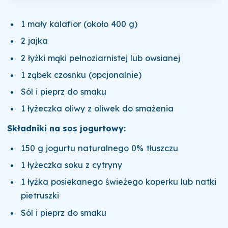
1 mały kalafior (około 400 g)
2 jajka
2 łyżki mąki pełnoziarnistej lub owsianej
1 ząbek czosnku (opcjonalnie)
Sól i pieprz do smaku
1 łyżeczka oliwy z oliwek do smażenia
Składniki na sos jogurtowy:
150 g jogurtu naturalnego 0% tłuszczu
1 łyżeczka soku z cytryny
1 łyżka posiekanego świeżego koperku lub natki
pietruszki
Sól i pieprz do smaku