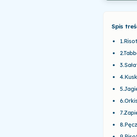
Spis treś
1.Riso
2.Tab
3.Sała
4.Kusk
5.Jagi
6.Ork
7.Zap
8.Pęc
9.Riso