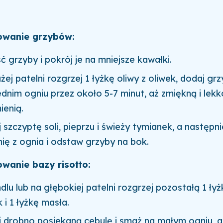
owanie grzybów:
ć grzyby i pokrój je na mniejsze kawałki.
żej patelni rozgrzej 1 łyżkę oliwy z oliwek, dodaj gr
ednim ogniu przez około 5-7 minut, aż zmiękną i lekk
ienią.
 szczyptę soli, pieprzu i świeży tymianek, a następni
nię z ognia i odstaw grzyby na bok.
wanie bazy risotto:
dlu lub na głębokiej patelni rozgrzej pozostałą 1 łyż
 i 1 łyżkę masła.
 drobno posiekaną cebulę i smaż na małym ogniu, aż