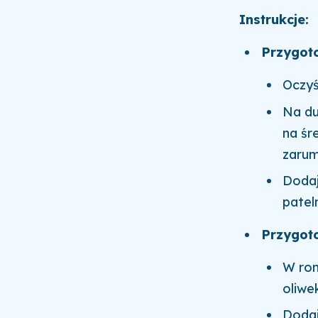
Instrukcje:
Przygot
Oczyś
Na du
na śr
zarum
Dodaj
patel
Przygoto
W ron
oliwek
Dodaj