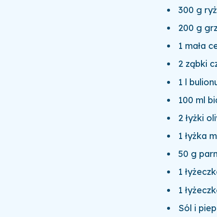
300 g ryż
200 g grz
1 mała c
2 ząbki 
1 l buli
100 ml b
2 łyżki ol
1 łyżka m
50 g parm
1 łyżecz
1 łyżeczk
Sól i pie