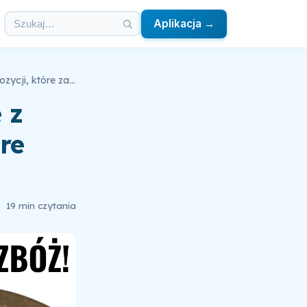
Aplikacja →
Niebanalne przepisy na kolacje z kasz i zbóż – 10 propozycji, które zachwycą!
 z
óre
19 min czytania