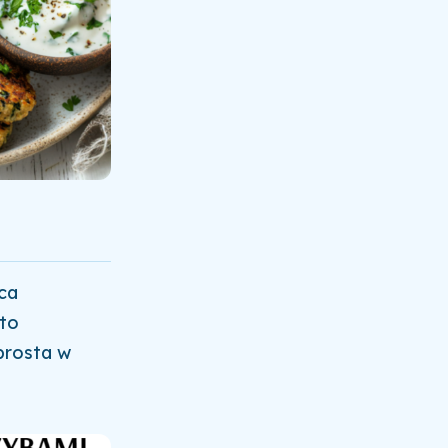
ca
 to
prosta w