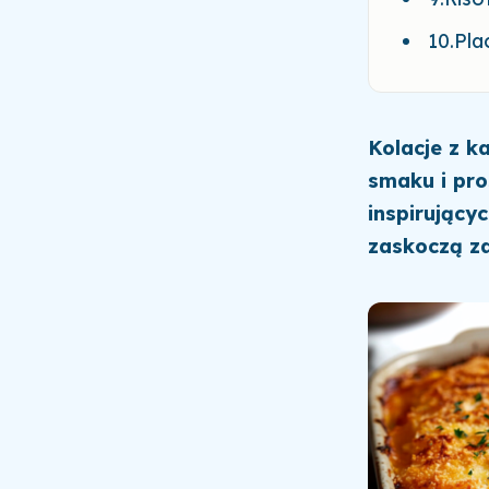
10.Pla
Kolacje z k
smaku i pro
inspirujący
zaskoczą za