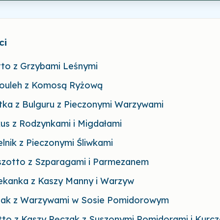
ci
tto z Grzybami Leśnymi
bouleh z Komosą Ryżową
tka z Bulguru z Pieczonymi Warzywami
us z Rodzynkami i Migdałami
elnik z Pieczonymi Śliwkami
iszotto z Szparagami i Parmezanem
iekanka z Kaszy Manny i Warzyw
zak z Warzywami w Sosie Pomidorowym
tto z Kaszy Pęczak z Suszonymi Pomidorami i Kurc