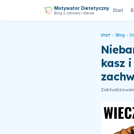
Motywator Dietetyczny
Start
B
Blog o zdrowiu i diecie
Start
›
Blog
›
O
Nieban
kasz i
zachw
Zaktualizowan