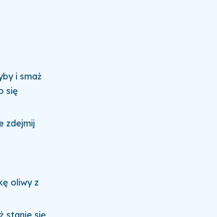
zyby i smaż
o się
e zdejmij
kę oliwy z
 stanie się