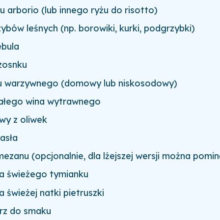
u arborio (lub innego ryżu do risotto)
ybów leśnych (np. borowiki, kurki, podgrzybki)
ebula
czosnku
onu warzywnego (domowy lub niskosodowy)
iałego wina wytrawnego
iwy z oliwek
asła
ezanu (opcjonalnie, dla lżejszej wersji można pomin
ka świeżego tymianku
a świeżej natki pietruszki
prz do smaku