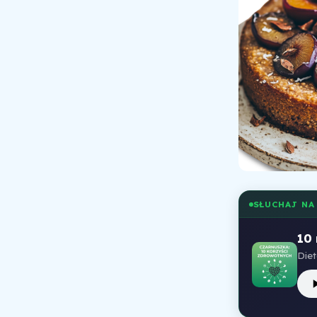
SŁUCHAJ NA
10
Diet