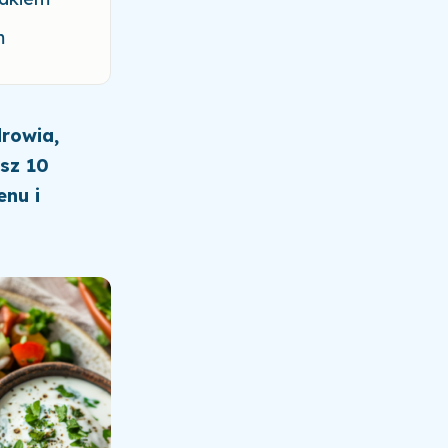
m
drowia,
esz 10
enu i