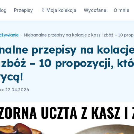
log
Przepisy
🔖 Moja kolekcja
Wycofane
O mnie
dżywianie
›
alne przepisy na kolacje
 zbóż – 10 propozycji, kt
ycą!
o: 22.04.2026