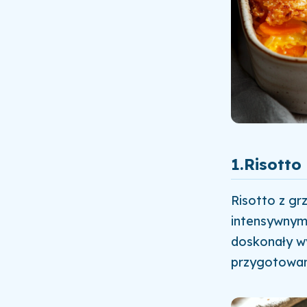
1.
Risotto
Risotto z gr
intensywnym 
doskonały wy
przygotowani