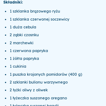
Składniki:
1 szklanka brązowego ryżu
1 szklanka czerwonej soczewicy
1 duża cebula
2 ząbki czosnku
2 marchewki
1 czerwona papryka
1 żółta papryka
1 cukinia
1 puszka krojonych pomidorów (400 g)
2 szklanki bulionu warzywnego
2 łyżki oliwy z oliwek
1 łyżeczka suszonego oregano
1 łyżeczka suszonej bazylii