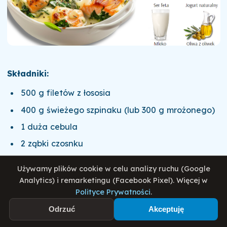
Składniki:
500 g filetów z łososia
400 g świeżego szpinaku (lub 300 g mrożonego)
1 duża cebula
2 ząbki czosnku
200 ml jogurtu naturalnego
Używamy plików cookie w celu analizy ruchu (Google
100 ml mleka
Analytics) i remarketingu (Facebook Pixel). Więcej w
Polityce Prywatności
.
100 g sera feta
Odrzuć
Akceptuję
2 łyżki oliwy z oliwek