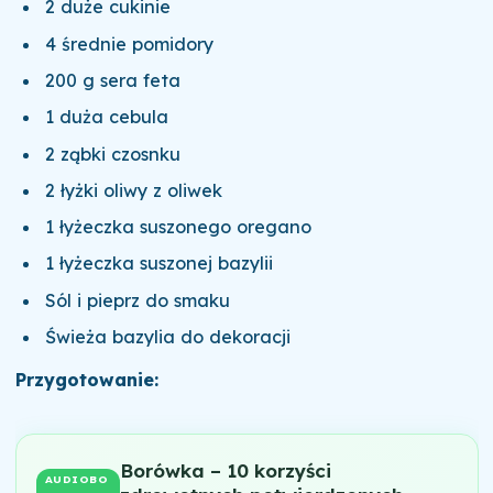
2 duże cukinie
4 średnie pomidory
200 g sera feta
1 duża cebula
2 ząbki czosnku
2 łyżki oliwy z oliwek
1 łyżeczka suszonego oregano
1 łyżeczka suszonej bazylii
Sól i pieprz do smaku
Świeża bazylia do dekoracji
Przygotowanie:
Borówka – 10 korzyści
AUDIOBO