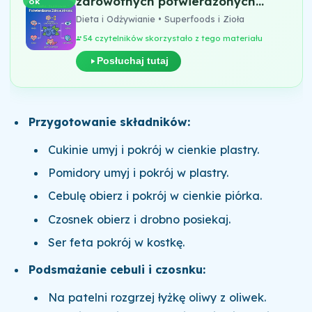
zdrowotnych potwierdzonych
OK
przez naukę
Dieta i Odżywianie • Superfoods i Zioła
54 czytelników skorzystało z tego materiału
Posłuchaj tutaj
Przygotowanie składników:
Cukinie umyj i pokrój w cienkie plastry.
Pomidory umyj i pokrój w plastry.
Cebulę obierz i pokrój w cienkie piórka.
Czosnek obierz i drobno posiekaj.
Ser feta pokrój w kostkę.
Podsmażanie cebuli i czosnku:
Na patelni rozgrzej łyżkę oliwy z oliwek.